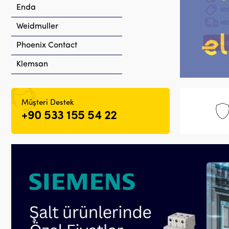
Enda
Weidmuller
Phoenix Contact
Klemsan
Müşteri Destek
+90 533 155 54 22