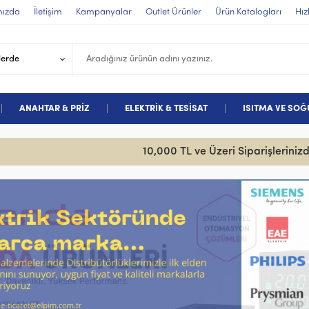
mızda
İletişim
Kampanyalar
Outlet Ürünler
Ürün Katalogları
Hız
ANAHTAR & PRİZ
ELEKTRİK & TESİSAT
ISITMA VE SO
10,000 TL ve Üzeri Siparişlerini