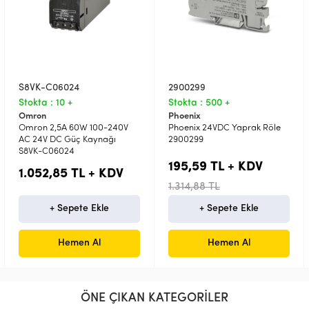
S8VK-C06024
2900299
Stokta : 10 +
Stokta : 500 +
Omron
Phoenix
Omron 2,5A 60W 100-240V
Phoenix 24VDC Yaprak Röle
AC 24V DC Güç Kaynağı
2900299
S8VK-C06024
195,59 TL + KDV
1.052,85 TL + KDV
1.314,88 TL
+ Sepete Ekle
+ Sepete Ekle
Hemen Al
Hemen Al
ÖNE ÇIKAN KATEGORİLER