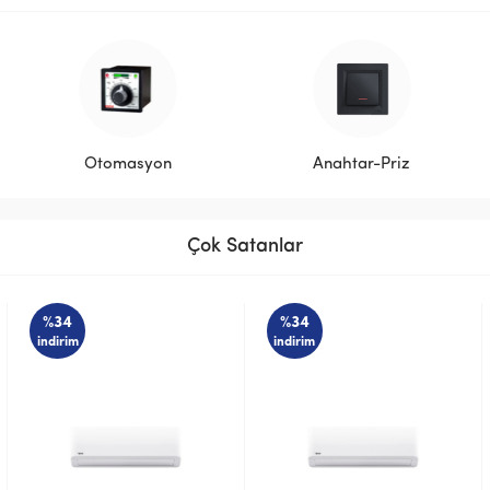
Otomasyon
Anahtar-Priz
Çok Satanlar
%34
%34
indirim
indirim