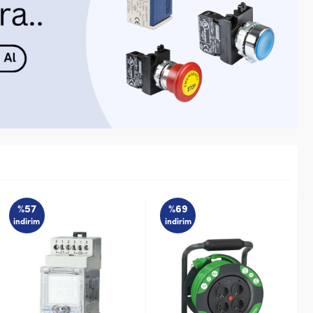
%57
%69
indirim
indirim