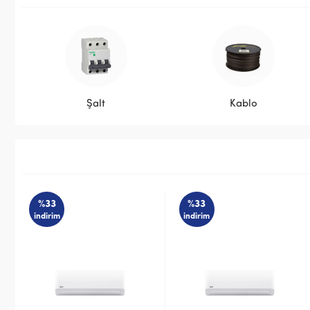
Şalt
Kablo
%33
%33
indirim
indirim