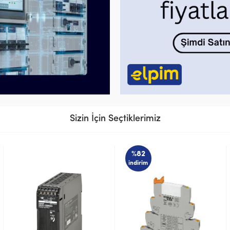
Sizin İçin Seçtiklerimiz
%82
indirim