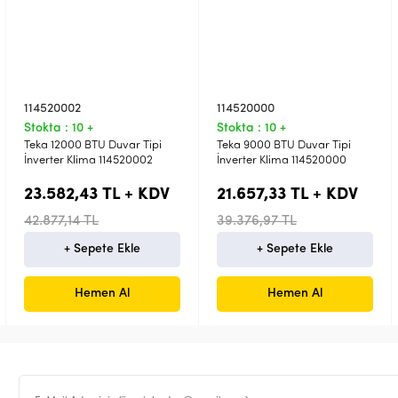
114520002
114520000
Stokta : 10 +
Stokta : 10 +
Teka 12000 BTU Duvar Tipi
Teka 9000 BTU Duvar Tipi
İnverter Klima 114520002
İnverter Klima 114520000
23.582,43 TL + KDV
21.657,33 TL + KDV
42.877,14 TL
39.376,97 TL
+ Sepete Ekle
+ Sepete Ekle
Hemen Al
Hemen Al