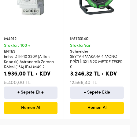
M4912
IMT33140
Stokta : 100 +
Stokta Var
ENTES
Schneider
Entes DTR-10 220V (Alttan
SEYYAR MAKARA 4 MONO
Kapaklı) Astronomik Zaman
PRİZLİ+3X1,5 20 METRE TEKER
Rölesi (16A) IP41 M4912
S
1.935,00 TL + KDV
3.246,32 TL + KDV
5.400,00 TL
12.566,40 TL
+ Sepete Ekle
+ Sepete Ekle
Hemen Al
Hemen Al