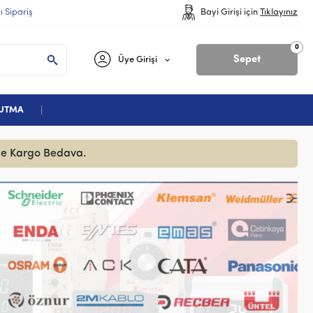
lı Sipariş
Bayi Girişi için
Tıklayınız
0
Sepet
Üye Girişi
ĞUTMA
zde Kargo Bedava.