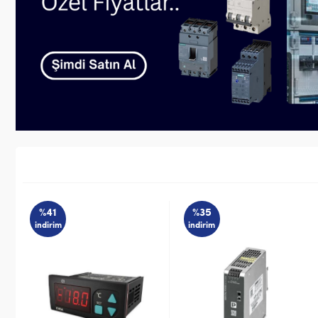
%41
%35
indirim
indirim