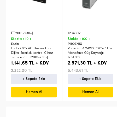
ET2001-230-J
1234302
Stokta : 10 +
Stokta : 100 +
Enda
PHOENIX
Enda 230V AC Thermokupl
Phoenix 5A 24VDC 120W 1 Faz
Dijital Sıcaklık Kontrol Cihazı
Monofaze Güç Kaynağı
Termostat ET2001-230-J
1234302
1.141,65 TL + KDV
2.971,30 TL + KDV
2.322,00 TL
5.443,61 TL
+ Sepete Ekle
+ Sepete Ekle
Hemen Al
Hemen Al