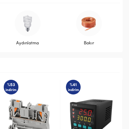
Aydınlatma
Bakır
%53
%41
indirim
indirim