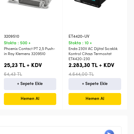
3209510
ET4420-UV
Stokta : 500 +
Stokta : 10 +
Phoenix Contact PT 2,5 Push-
Enda 230V AC Dijital Sıcaklık
in Ray Klemens 3209510
Kontrol Cihazı Termostat
ET4420-230
25,23 TL + KDV
2.283,30 TL + KDV
64,43 TL
4.644,00 TL
+ Sepete Ekle
+ Sepete Ekle
Hemen Al
Hemen Al