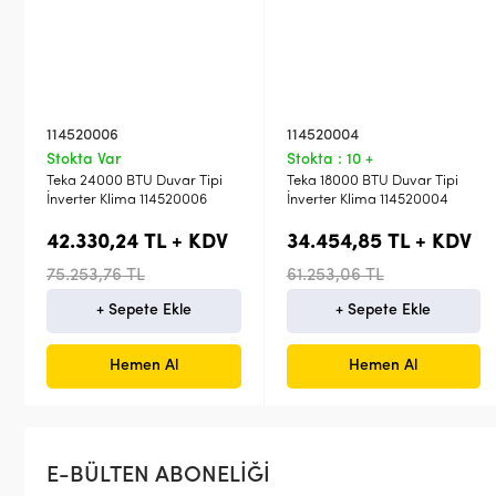
114520006
114520004
Stokta Var
Stokta : 10 +
Teka 24000 BTU Duvar Tipi
Teka 18000 BTU Duvar Tipi
İnverter Klima 114520006
İnverter Klima 114520004
42.330,24 TL + KDV
34.454,85 TL + KDV
75.253,76 TL
61.253,06 TL
+ Sepete Ekle
+ Sepete Ekle
Hemen Al
Hemen Al
E-BÜLTEN ABONELİĞİ