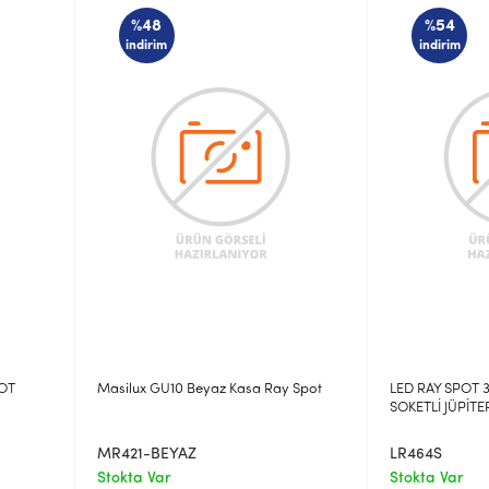
%48
%54
indirim
indirim
POT
Masilux GU10 Beyaz Kasa Ray Spot
LED RAY SPOT
SOKETLİ JÜPİTE
MR421-BEYAZ
LR464S
Stokta Var
Stokta Var