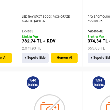
LED RAY SPOT 3000K MONOFAZE
RAY SPOT GU10
SOKETLİ JÜPİTER
MASİALUX
LR463S
MR418-1B
Stokta Var
Stokta Var
782,74 TL + KDV
374,34 TL
2.041,93 TL
855,63 TL
n Al
+ Sepete Ekle
Hemen Al
+ Sepete Ek
%48
%54
indirim
indirim