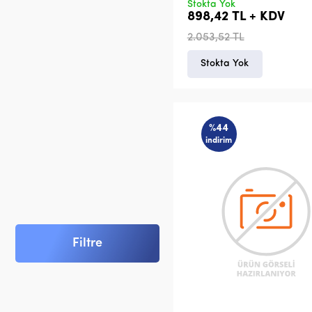
Stokta Yok
898,42 TL + KDV
2.053,52 TL
Stokta Yok
%44
indirim
Filtre