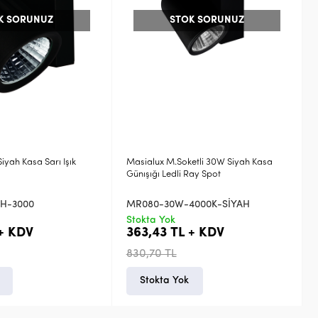
K SORUNUZ
STOK SORUNUZ
yah Kasa Sarı Işık
Masialux M.Soketli 30W Siyah Kasa
Günışığı Ledli Ray Spot
AH-3000
MR080-30W-4000K-SİYAH
Stokta Yok
 + KDV
363,43 TL + KDV
830,70 TL
Stokta Yok