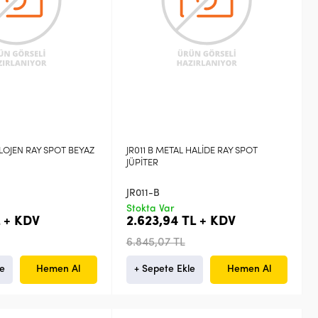
HALOJEN RAY SPOT BEYAZ
JR011 B METAL HALİDE RAY SPOT
JÜPİTER
JR011-B
Stokta Var
L + KDV
2.623,94 TL + KDV
6.845,07 TL
le
Hemen Al
+ Sepete Ekle
Hemen Al