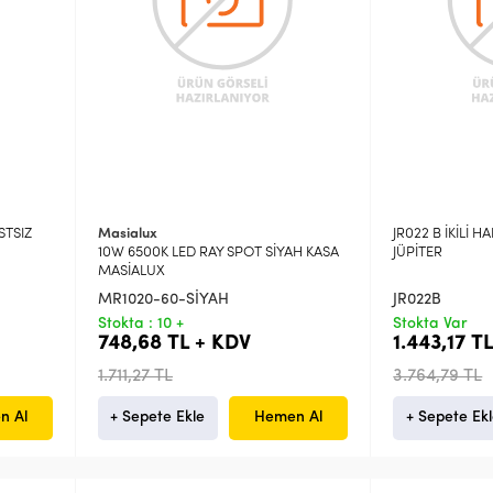
STSIZ
Masialux
JR022 B İKİLİ 
10W 6500K LED RAY SPOT SİYAH KASA
JÜPİTER
MASİALUX
MR1020-60-SİYAH
JR022B
Stokta : 10 +
Stokta Var
748,68 TL + KDV
1.443,17 T
1.711,27 TL
3.764,79 TL
n Al
+ Sepete Ekle
Hemen Al
+ Sepete Ek