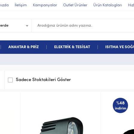
mızda
İletişim
Kampanyalar
Outlet Ürünler
Ürün Katalogları
Hız
ANAHTAR & PRİZ
ELEKTRİK & TESİSAT
ISITMA VE SO
Sadece Stoktakileri Göster
%48
indirim