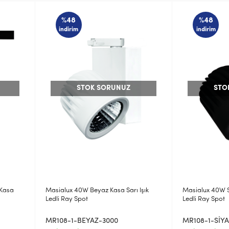
%48
%48
indirim
indirim
STOK SORUNUZ
STO
 Kasa
Masialux 40W Beyaz Kasa Sarı Işık
Masialux 40W S
Ledli Ray Spot
Ledli Ray Spot
MR108-1-BEYAZ-3000
MR108-1-SİY