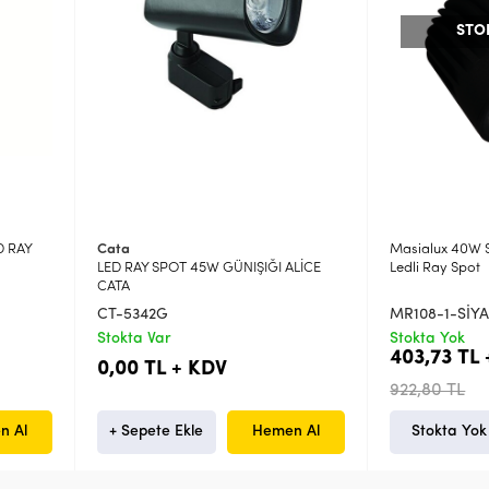
STO
D RAY
Cata
Masialux 40W Si
LED RAY SPOT 45W GÜNIŞIĞI ALİCE
Ledli Ray Spot
CATA
CT-5342G
MR108-1-SİY
Stokta Var
Stokta Yok
403,73 TL
0,00 TL + KDV
922,80 TL
n Al
+ Sepete Ekle
Hemen Al
Stokta Yok