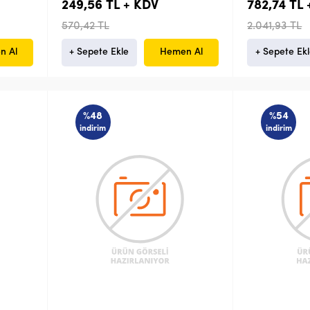
249,56 TL + KDV
782,74 TL
570,42 TL
2.041,93 TL
n Al
+ Sepete Ekle
Hemen Al
+ Sepete Ek
%48
%54
indirim
indirim