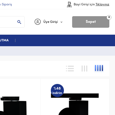
lı Sipariş
Bayi Girişi için
Tıklayınız
0
Sepet
Üye Girişi
ĞUTMA
%48
indirim