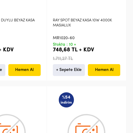
 DUYLU BEYAZ KASA
RAY SPOT BEYAZ KASA 10W 4000K
MASIALUX
MR1020-60
Stokta : 10 +
 + KDV
748,68 TL + KDV
1.711,27 TL
le
Hemen Al
+ Sepete Ekle
Hemen Al
%54
indirim