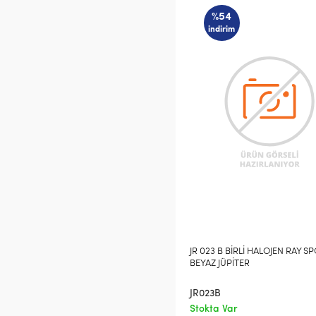
%54
indirim
JR 023 B BİRLİ HALOJEN RAY S
BEYAZ JÜPİTER
JR023B
Stokta Var