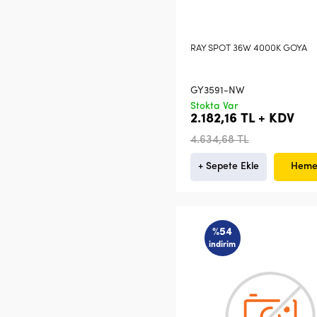
RAY SPOT 36W 4000K GOYA
GY3591-NW
Stokta Var
2.182,16 TL + KDV
4.634,68 TL
+ Sepete Ekle
Heme
%54
indirim