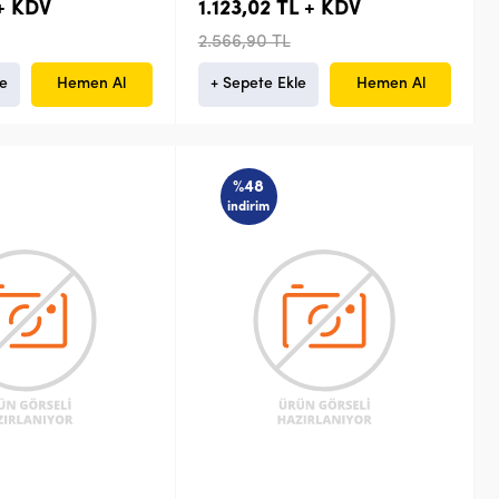
 + KDV
1.123,02 TL + KDV
2.566,90 TL
le
Hemen Al
+ Sepete Ekle
Hemen Al
%48
indirim