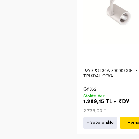
RAY SPOT 30W 3000K COB LE
TİPİ SİYAH GOYA
GY3621
Stokta Var
1.289,15 TL + KDV
2.738,03 TL
+ Sepete Ekle
Heme