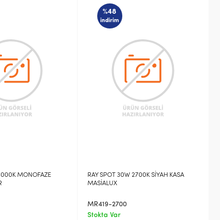
%48
indirim
 3000K MONOFAZE
RAY SPOT 30W 2700K SİYAH KASA
R
MASİALUX
MR419-2700
Stokta Var