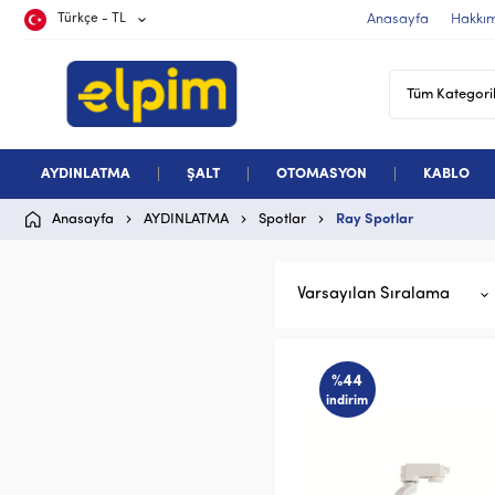
Türkçe - TL
Anasayfa
Hakkı
AYDINLATMA
ŞALT
OTOMASYON
KABLO
Anasayfa
AYDINLATMA
Spotlar
Ray Spotlar
Varsayılan Sıralama
%44
indirim