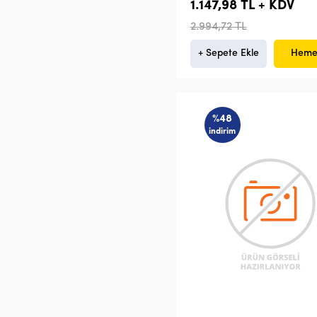
1.147,98 TL + KDV
2.994,72 TL
+ Sepete Ekle
Heme
%48
indirim