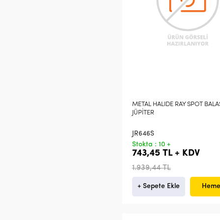
METAL HALIDE RAY SPOT BALA
JÜPİTER
JR646S
Stokta : 10 +
743,45 TL + KDV
1.939,44 TL
+ Sepete Ekle
Heme