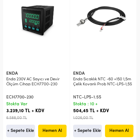
ENDA
ENDA
Enda 230V AC Sayıcı ve Devir
Enda Sıcaklık NTC -60 +150 1,5m
Ölçüm Cihazı ECH7700-230
Çelik Kovanlı Prob NTC-LPS-1,5S
ECH7700-230
NTC-LPS-1.5S
Stokta Var
Stokta : 10 +
3.239,10 TL + KDV
504,45 TL + KDV
6.588,00 TL
1.026,00 TL
+ Sepete Ekle
Hemen Al
+ Sepete Ekle
Hemen Al