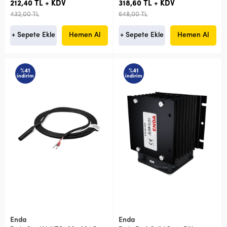
212,40 TL + KDV
318,60 TL + KDV
432,00 TL
648,00 TL
+ Sepete Ekle
Hemen Al
+ Sepete Ekle
Hemen Al
%41
%41
indirim
indirim
Enda
Enda