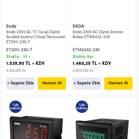
Enda
ENDA
Enda 230V AC TC Girişli Dijital
Enda 230V AC Dijital Zaman
Sıcaklık Kontrol Cihazı Termostat
Rölesi ETM2432-230
ET2011-230-T
ET2011-230-T
ETM2432-230
Stokta : 10 +
Stokta Var
1.539,90 TL + KDV
1.460,25 TL + KDV
3.132,00 TL
2.970,00 TL
+ Sepete Ekle
Hemen Al
+ Sepete Ekle
Hemen Al
%41
%41
indirim
indirim