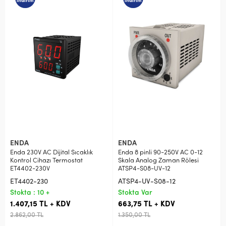
indirim
indirim
ENDA
ENDA
Enda 230V AC Dijital Sıcaklık
Enda 8 pinli 90-250V AC 0-12
Kontrol Cihazı Termostat
Skala Analog Zaman Rölesi
ET4402-230V
ATSP4-S08-UV-12
ET4402-230
ATSP4-UV-S08-12
Stokta : 10 +
Stokta Var
1.407,15 TL + KDV
663,75 TL + KDV
2.862,00 TL
1.350,00 TL