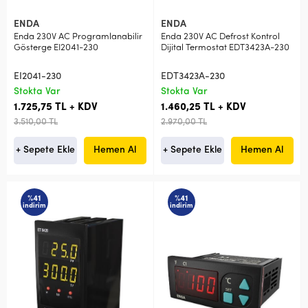
ENDA
ENDA
Enda 230V AC Programlanabilir
Enda 230V AC Defrost Kontrol
Gösterge EI2041-230
Dijital Termostat EDT3423A-230
EI2041-230
EDT3423A-230
Stokta Var
Stokta Var
1.725,75 TL + KDV
1.460,25 TL + KDV
3.510,00 TL
2.970,00 TL
+ Sepete Ekle
Hemen Al
+ Sepete Ekle
Hemen Al
%41
%41
indirim
indirim