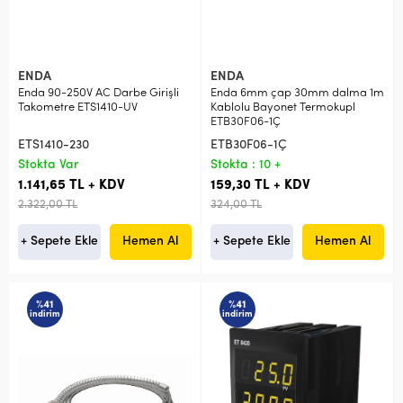
ENDA
ENDA
Enda 90-250V AC Darbe Girişli
Enda 6mm çap 30mm dalma 1m
Takometre ETS1410-UV
Kablolu Bayonet Termokupl
ETB30F06-1Ç
ETS1410-230
ETB30F06-1Ç
Stokta Var
Stokta : 10 +
1.141,65 TL + KDV
159,30 TL + KDV
2.322,00 TL
324,00 TL
+ Sepete Ekle
Hemen Al
+ Sepete Ekle
Hemen Al
%41
%41
indirim
indirim