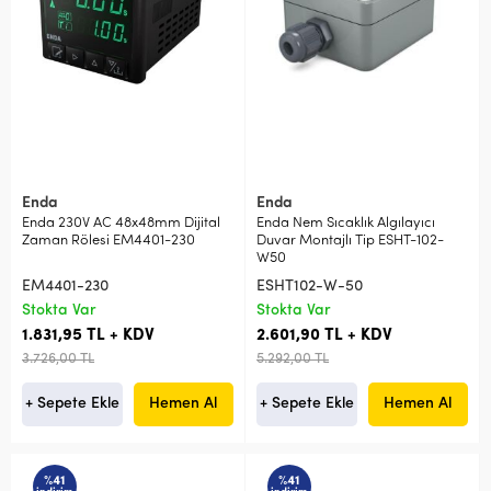
Enda
Enda
Enda 230V AC 48x48mm Dijital
Enda Nem Sıcaklık Algılayıcı
Zaman Rölesi EM4401-230
Duvar Montajlı Tip ESHT-102-
W50
EM4401-230
ESHT102-W-50
Stokta Var
Stokta Var
1.831,95 TL + KDV
2.601,90 TL + KDV
3.726,00 TL
5.292,00 TL
+ Sepete Ekle
Hemen Al
+ Sepete Ekle
Hemen Al
%41
%41