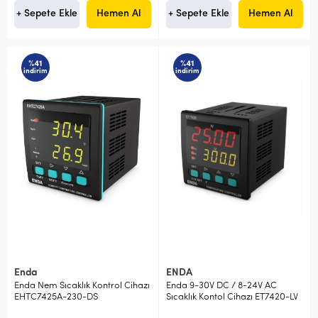
+ Sepete Ekle
Hemen Al
+ Sepete Ekle
Hemen Al
%41
%41
indirim
indirim
Enda
ENDA
Enda Nem Sıcaklık Kontrol Cihazı
Enda 9-30V DC / 8-24V AC
EHTC7425A-230-DS
Sıcaklık Kontol Cihazı ET7420-LV