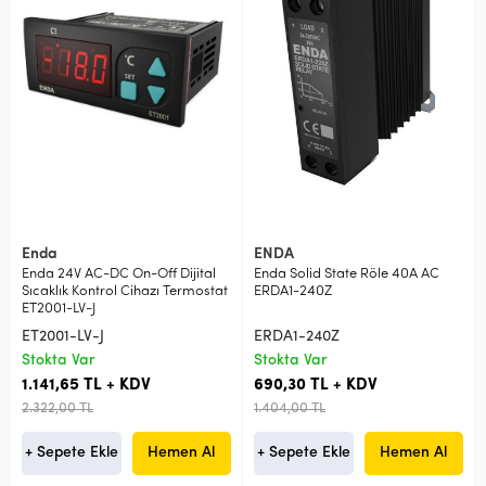
Enda
ENDA
Enda 24V AC-DC On-Off Dijital
Enda Solid State Röle 40A AC
Sıcaklık Kontrol Cihazı Termostat
ERDA1-240Z
ET2001-LV-J
ET2001-LV-J
ERDA1-240Z
Stokta Var
Stokta Var
1.141,65 TL + KDV
690,30 TL + KDV
2.322,00 TL
1.404,00 TL
+ Sepete Ekle
Hemen Al
+ Sepete Ekle
Hemen Al