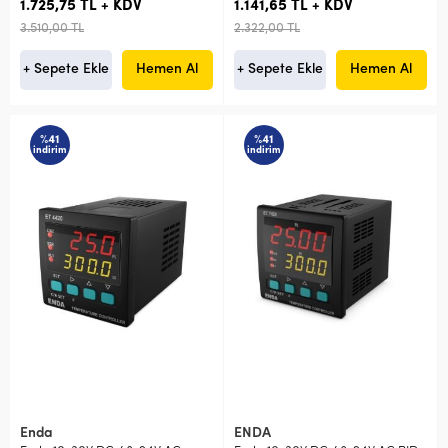
1.725,75 TL + KDV
1.141,65 TL + KDV
3.510,00 TL
2.322,00 TL
+ Sepete Ekle
Hemen Al
+ Sepete Ekle
Hemen Al
%41
%41
indirim
indirim
Enda
ENDA