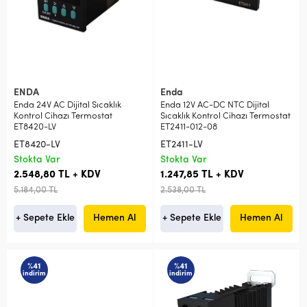
ENDA
Enda
Enda 24V AC Dijital Sıcaklık
Enda 12V AC-DC NTC Dijital
Kontrol Cihazı Termostat
Sıcaklık Kontrol Cihazı Termostat
ET8420-LV
ET2411-012-08
ET8420-LV
ET2411-LV
Stokta Var
Stokta Var
2.548,80 TL + KDV
1.247,85 TL + KDV
5.184,00 TL
2.538,00 TL
+ Sepete Ekle
Hemen Al
+ Sepete Ekle
Hemen Al
%41
%41
indirim
indirim