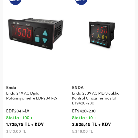
indirim
indirim
Enda
ENDA
Enda 24V AC Dijital
Enda 230V AC PID Sıcaklık
Potansiyometre EDP2041-LV
Kontrol Cihazı Termostat
ET9420-230
EDP2041-LV
ET9420-230
Stokta : 100 +
Stokta : 10 +
1.725,75 TL + KDV
2.628,45 TL + KDV
3.510,00 TL
5.346,00 TL