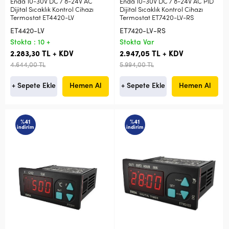
Enda 10-30V DC / 8-24V AC
Enda 10-30V DC / 8-24V AC PID
Dijital Sıcaklık Kontrol Cihazı
Dijital Sıcaklık Kontrol Cihazı
Termostat ET4420-LV
Termostat ET7420-LV-RS
ET4420-LV
ET7420-LV-RS
Stokta : 10 +
Stokta Var
2.283,30 TL + KDV
2.947,05 TL + KDV
4.644,00 TL
5.994,00 TL
+ Sepete Ekle
Hemen Al
+ Sepete Ekle
Hemen Al
%41
%41
indirim
indirim