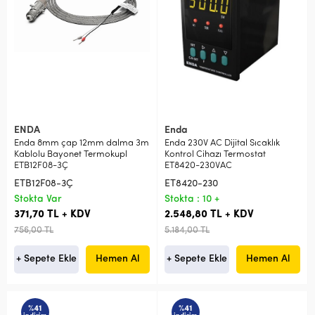
ENDA
Enda
Enda 8mm çap 12mm dalma 3m
Enda 230V AC Dijital Sıcaklık
Kablolu Bayonet Termokupl
Kontrol Cihazı Termostat
ETB12F08-3Ç
ET8420-230VAC
ETB12F08-3Ç
ET8420-230
Stokta Var
Stokta : 10 +
371,70 TL + KDV
2.548,80 TL + KDV
756,00 TL
5.184,00 TL
+ Sepete Ekle
Hemen Al
+ Sepete Ekle
Hemen Al
%41
%41