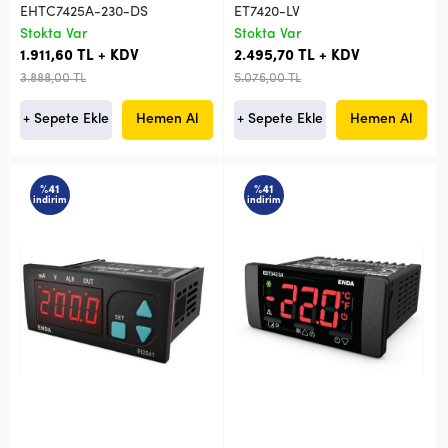
EHTC7425A-230-DS
ET7420-LV
Stokta Var
Stokta Var
1.911,60 TL + KDV
2.495,70 TL + KDV
3.888,00 TL
5.076,00 TL
+ Sepete Ekle
Hemen Al
+ Sepete Ekle
Hemen Al
%41
%41
indirim
indirim