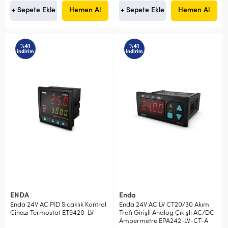
+ Sepete Ekle
Hemen Al
+ Sepete Ekle
Hemen Al
%41
%41
indirim
indirim
ENDA
Enda
Enda 24V AC PID Sıcaklık Kontrol
Enda 24V AC LV CT20/30 Akım
Cihazı Termostat ET9420-LV
Trafı Girişli Analog Çıkışlı AC/DC
Ampermetre EPA242-LV-CT-A