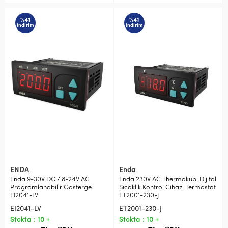
%41
%41
indirim
indirim
ENDA
Enda
Enda 9-30V DC / 8-24V AC
Enda 230V AC Thermokupl Dijital
Programlanabilir Gösterge
Sıcaklık Kontrol Cihazı Termostat
EI2041-LV
ET2001-230-J
EI2041-LV
ET2001-230-J
Stokta : 10 +
Stokta : 10 +