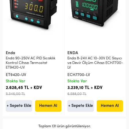
Enda
ENDA
Enda 90-250V AC PID Sıcaklık
Enda 8-24V AC 10-30V DC Sayıcı
Kontrol Cihazı Termostat
ve Devir Ölçüm Cihazı ECH7700-
ET9420-UV
LV
ET9420-UV
ECH7700-LV
Stokta Var
Stokta Var
2.628,45 TL + KDV
3.239,10 TL + KDV
5.346,00 TL
6.588,00 TL
+ Sepete Ekle
Hemen Al
+ Sepete Ekle
Hemen Al
Toplam 131 ürün görüntüleniyor.