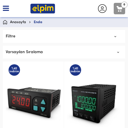
0
Anasayfa
Enda
Filtre
Varsayılan Sıralama
%41
%41
indirim
indirim