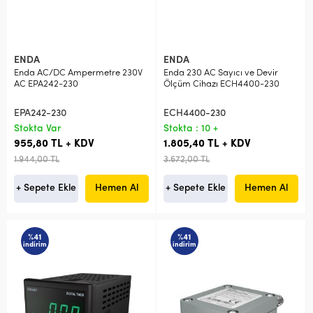
ENDA
ENDA
Enda AC/DC Ampermetre 230V
Enda 230 AC Sayıcı ve Devir
AC EPA242-230
Ölçüm Cihazı ECH4400-230
EPA242-230
ECH4400-230
Stokta Var
Stokta : 10 +
955,80 TL + KDV
1.805,40 TL + KDV
1.944,00 TL
3.672,00 TL
+ Sepete Ekle
Hemen Al
+ Sepete Ekle
Hemen Al
%41
%41
indirim
indirim