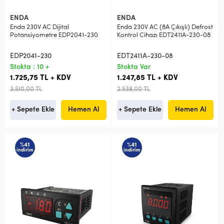
ENDA
ENDA
Enda 230V AC Dijital
Enda 230V AC (8A Çıkışlı) Defrost
Potansiyometre EDP2041-230
Kontrol Cihazı EDT2411A-230-08
EDP2041-230
EDT2411A-230-08
Stokta : 10 +
Stokta Var
1.725,75 TL + KDV
1.247,85 TL + KDV
3.510,00 TL
2.538,00 TL
+ Sepete Ekle
Hemen Al
+ Sepete Ekle
Hemen Al
%41
%41
indirim
indirim