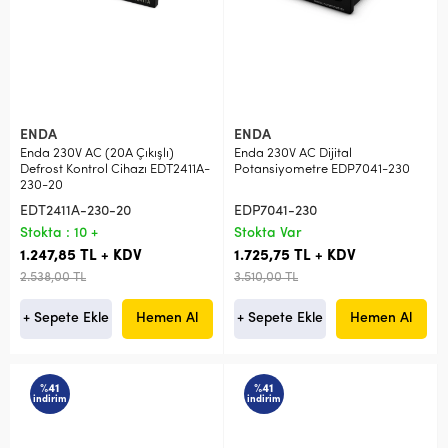
ENDA
ENDA
Enda 230V AC (20A Çıkışlı)
Enda 230V AC Dijital
Defrost Kontrol Cihazı EDT2411A-
Potansiyometre EDP7041-230
230-20
EDT2411A-230-20
EDP7041-230
Stokta : 10 +
Stokta Var
1.247,85 TL + KDV
1.725,75 TL + KDV
2.538,00 TL
3.510,00 TL
+ Sepete Ekle
Hemen Al
+ Sepete Ekle
Hemen Al
%41
%41
indirim
indirim