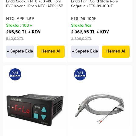
Enda Sıcaklık NTC -30 +80 1,5m
Enda Fanlı Solid State Röle
PVC Kovanlı Prob NTC-APP-1,5P
Soğutucu ETS-99-100-F
NTC-APP-1.5P
ETS-99-100F
Stokta : 100 +
Stokta Var
265,50 TL + KDV
2.362,95 TL + KDV
540,00 TL
4.806,00 TL
+ Sepete Ekle
Hemen Al
+ Sepete Ekle
Hemen Al
%41
%41
indirim
indirim