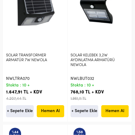
SOLAR TRANSFORMER
SOLAR KELEBEK 3,2W
ARMATÜR 7W NEWOLA
AYDINLATMA ARMATÜRÜ
NEWOLA
NWLTRA070
NWLBUT032
Stokta : 10 +
Stokta : 10 +
1.647,91 TL + KDV
768,10 TL + KDV
4.207,44 TL
1.961,11 TL
+ Sepete Ekle
Hemen Al
+ Sepete Ekle
Hemen Al
%44
%58