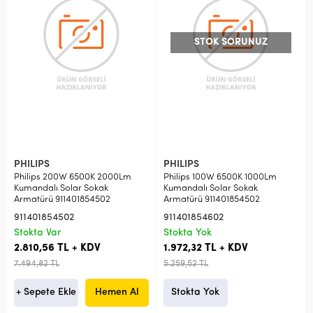
STOK SORUNUZ
PHILIPS
PHILIPS
Philips 200W 6500K 2000Lm
Philips 100W 6500K 1000Lm
Kumandalı Solar Sokak
Kumandalı Solar Sokak
Armatürü 911401854502
Armatürü 911401854502
911401854502
911401854602
Stokta Var
Stokta Yok
2.810,56 TL + KDV
1.972,32 TL + KDV
7.494,82 TL
5.259,52 TL
+ Sepete Ekle
Hemen Al
Stokta Yok