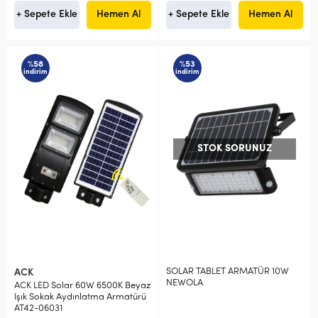
+ Sepete Ekle
Hemen Al
+ Sepete Ekle
Hemen Al
%58
%53
indirim
indirim
STOK SORUNUZ
SOLAR TABLET ARMATÜR 10W
ACK
NEWOLA
ACK LED Solar 60W 6500K Beyaz
Işık Sokak Aydınlatma Armatürü
AT42-06031