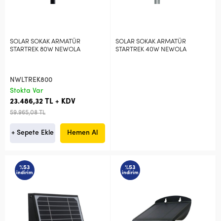
SOLAR SOKAK ARMATÜR
SOLAR SOKAK ARMATÜR
STARTREK 80W NEWOLA
STARTREK 40W NEWOLA
NWLTREK800
Stokta Var
23.486,32 TL + KDV
59.965,08 TL
+ Sepete Ekle
Hemen Al
%53
%53
indirim
indirim