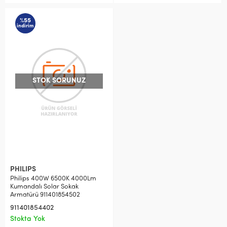
%55
indirim
STOK SORUNUZ
PHILIPS
Philips 400W 6500K 4000Lm
Kumandalı Solar Sokak
Armatürü 911401854502
911401854402
Stokta Yok