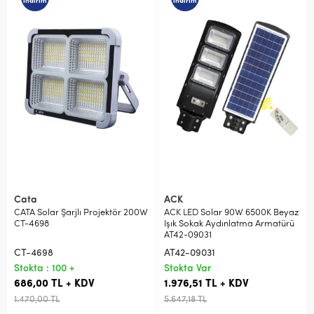
indirim
indirim
Cata
ACK
CATA Solar Şarjlı Projektör 200W
ACK LED Solar 90W 6500K Beyaz
CT-4698
Işık Sokak Aydınlatma Armatürü
AT42-09031
CT-4698
AT42-09031
Stokta : 100 +
Stokta Var
686,00 TL + KDV
1.976,51 TL + KDV
1.470,00 TL
5.647,18 TL