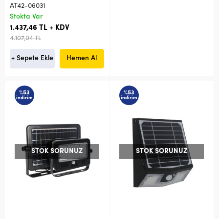
AT42-06031
Stokta Var
1.437,46 TL + KDV
4.107,04 TL
+ Sepete Ekle
Hemen Al
%53
%53
indirim
indirim
STOK SORUNUZ
STOK SORUNUZ