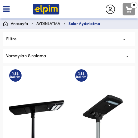
0
Anasayfa
AYDINLATMA
Solar Aydınlatma
Filtre
Varsayılan Sıralama
%53
%53
indirim
indirim