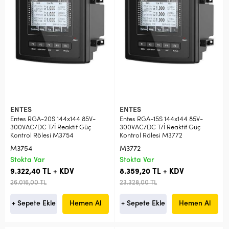
ENTES
ENTES
Entes RGA-20S 144x144 85V-
Entes RGA-15S 144x144 85V-
300VAC/DC T/İ Reaktif Güç
300VAC/DC T/İ Reaktif Güç
Kontrol Rölesi M3754
Kontrol Rölesi M3772
M3754
M3772
Stokta Var
Stokta Var
9.322,40 TL + KDV
8.359,20 TL + KDV
26.016,00 TL
23.328,00 TL
+ Sepete Ekle
Hemen Al
+ Sepete Ekle
Hemen Al