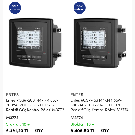
%57
%57
indirim
indirim
ENTES
ENTES
Entes RGSR-20S 144x144 85V-
Entes RGSR-15S 144x144 85V-
300VAC/DC Grafik LCD’li T/İ
300VAC/DC Grafik LCD’li T/İ
Reaktif Güç Kontrol Rölesi M3773
Reaktif Güç Kontrol Rölesi M3774
M3773
M3774
Stokta : 10 +
Stokta : 10 +
9.391,20 TL + KDV
8.406,50 TL + KDV