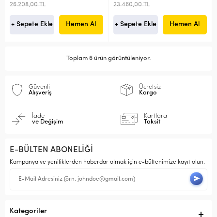
26.208,00 TL
23.460,00 TL
+ Sepete Ekle
Hemen Al
+ Sepete Ekle
Hemen Al
Toplam 6 ürün görüntüleniyor.
Güvenli
Ücretsiz
Alışveriş
Kargo
İade
Kartlara
ve Değişim
Taksit
E-BÜLTEN ABONELİĞİ
Kampanya ve yeniliklerden haberdar olmak için e-bültenimize kayıt olun.
Kategoriler