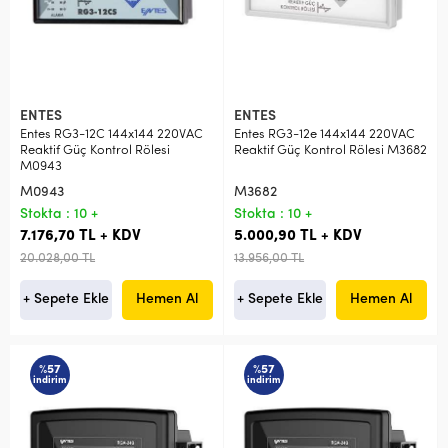
ENTES
ENTES
Entes RG3-12C 144x144 220VAC
Entes RG3-12e 144x144 220VAC
Reaktif Güç Kontrol Rölesi
Reaktif Güç Kontrol Rölesi M3682
M0943
M0943
M3682
Stokta : 10 +
Stokta : 10 +
7.176,70 TL + KDV
5.000,90 TL + KDV
20.028,00 TL
13.956,00 TL
+ Sepete Ekle
Hemen Al
+ Sepete Ekle
Hemen Al
%57
%57
indirim
indirim