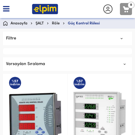
0
Anasayfa
ŞALT
Röle
Güç Kontrol Rölesi
Filtre
Varsayılan Sıralama
%57
%57
indirim
indirim