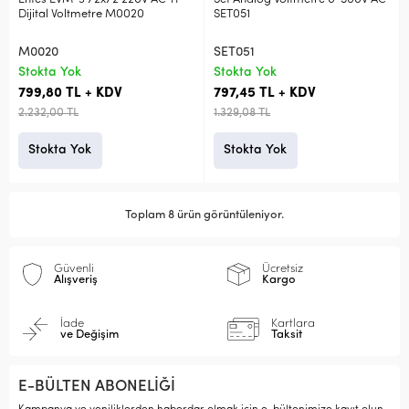
Dijital Voltmetre M0020
SET051
M0020
SET051
Stokta Yok
Stokta Yok
799,80 TL + KDV
797,45 TL + KDV
2.232,00 TL
1.329,08 TL
Stokta Yok
Stokta Yok
Toplam 8 ürün görüntüleniyor.
Güvenli
Ücretsiz
Alışveriş
Kargo
İade
Kartlara
ve Değişim
Taksit
E-BÜLTEN ABONELİĞİ