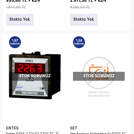
955,80 TL + KDV
2.971,30 TL + KDV
1.944,00 TL
8.292,00 TL
Stokta Yok
Stokta Yok
%57
%28
indirim
indirim
STOK SORUNUZ
STOK SORUNUZ
ENTES
SET
Entes EVM-3 72x72 220V AC Tİ
Set Analog Voltmetre 0-500V AC