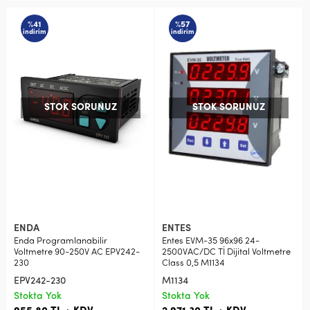
%41
%57
indirim
indirim
STOK SORUNUZ
STOK SORUNUZ
ENDA
ENTES
Enda Programlanabilir
Entes EVM-35 96x96 24-
Voltmetre 90-250V AC EPV242-
2500VAC/DC Tİ Dijital Voltmetre
230
Class 0,5 M1134
EPV242-230
M1134
Stokta Yok
Stokta Yok