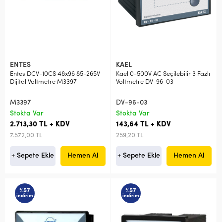
ENTES
KAEL
Entes DCV-10CS 48x96 85-265V
Kael 0-500V AC Seçilebilir 3 Fazlı
Dijital Voltmetre M3397
Voltmetre DV-96-03
M3397
DV-96-03
Stokta Var
Stokta Var
2.713,30 TL + KDV
143,64 TL + KDV
7.572,00 TL
259,20 TL
+ Sepete Ekle
Hemen Al
+ Sepete Ekle
Hemen Al
%57
%57
indirim
indirim