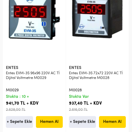
ENTES
ENTES
Entes EVM-3S 96x96 220V AC Tİ
Entes EVM-3S 72x72 220V AC Tİ
Dijital Voltmetre M0029
Dijital Voltmetre M0028
M0029
M0028
Stokta : 10 +
Stokta Var
941,70 TL + KDV
937,40 TL + KDV
2.628,00 TL
2.616,00 TL
+ Sepete Ekle
Hemen Al
+ Sepete Ekle
Hemen Al