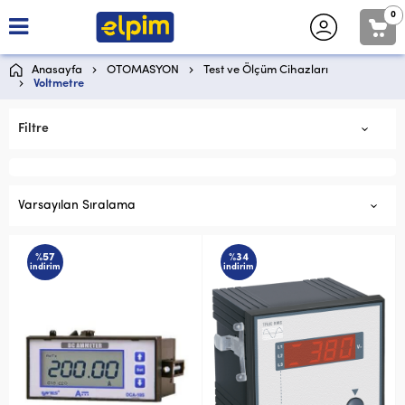
0
Anasayfa
OTOMASYON
Test ve Ölçüm Cihazları
Voltmetre
Filtre
Varsayılan Sıralama
%57
%34
indirim
indirim