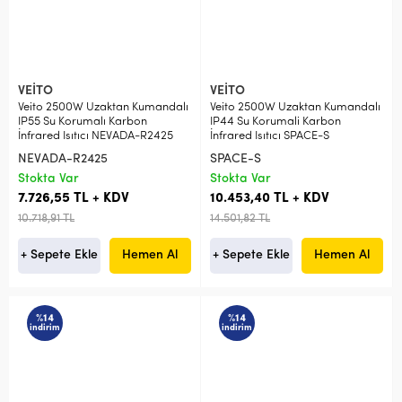
VEİTO
VEİTO
Veito 2500W Uzaktan Kumandalı
Veito 2500W Uzaktan Kumandalı
IP55 Su Korumalı Karbon
IP44 Su Korumali Karbon
İnfrared Isıtıcı NEVADA-R2425
İnfrared Isıtıcı SPACE-S
NEVADA-R2425
SPACE-S
Stokta Var
Stokta Var
7.726,55 TL + KDV
10.453,40 TL + KDV
10.718,91 TL
14.501,82 TL
+ Sepete Ekle
Hemen Al
+ Sepete Ekle
Hemen Al
%14
%14
indirim
indirim