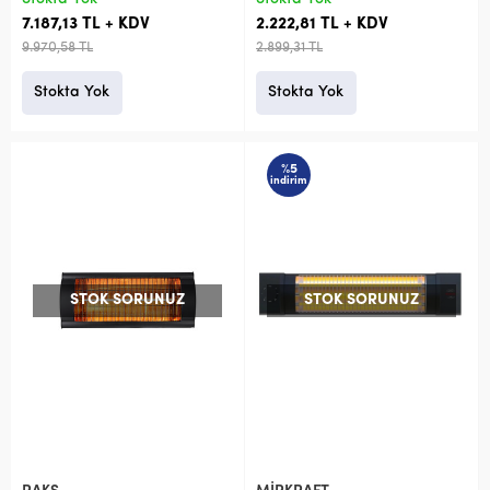
7.187,13 TL + KDV
2.222,81 TL + KDV
9.970,58 TL
2.899,31 TL
Stokta Yok
Stokta Yok
%5
indirim
STOK SORUNUZ
STOK SORUNUZ