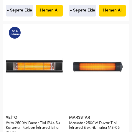
+ Sepete Ekle
Hemen Al
+ Sepete Ekle
Hemen Al
%14
indirim
VEİTO
MARSSTAR
Veito 2500W Duvar Tipi IP44 Su
Marsstar 2500W Duvar Tipi
Korumalı Karbon İnfrared Isıtıcı
İnfrared Elektrikli Isıtıcı MS-08