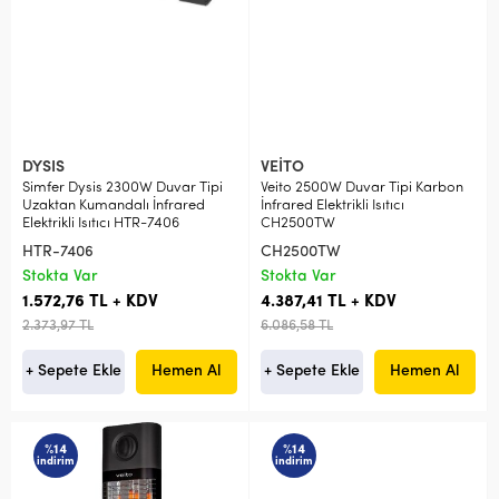
DYSIS
VEİTO
Simfer Dysis 2300W Duvar Tipi
Veito 2500W Duvar Tipi Karbon
Uzaktan Kumandalı İnfrared
İnfrared Elektrikli Isıtıcı
Elektrikli Isıtıcı HTR-7406
CH2500TW
HTR-7406
CH2500TW
Stokta Var
Stokta Var
1.572,76 TL + KDV
4.387,41 TL + KDV
2.373,97 TL
6.086,58 TL
+ Sepete Ekle
Hemen Al
+ Sepete Ekle
Hemen Al
%14
%14
indirim
indirim