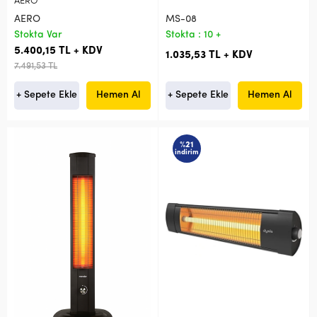
AERO
AERO
MS-08
Stokta Var
Stokta : 10 +
5.400,15 TL + KDV
1.035,53 TL + KDV
7.491,53 TL
+ Sepete Ekle
Hemen Al
+ Sepete Ekle
Hemen Al
%21
indirim