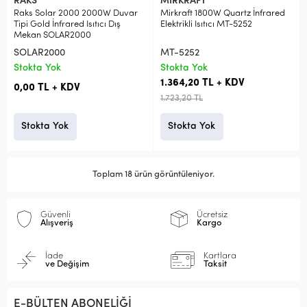
RAKS
MİRKRAFT
Raks Solar 2000 2000W Duvar
Mirkraft 1800W Quartz İnfrared
Tipi Gold İnfrared Isıtıcı Dış
Elektrikli Isıtıcı MT-5252
Mekan SOLAR2000
SOLAR2000
MT-5252
Stokta Yok
Stokta Yok
1.364,20 TL + KDV
0,00 TL + KDV
1.723,20 TL
Stokta Yok
Stokta Yok
Toplam 18 ürün görüntüleniyor.
Güvenli
Ücretsiz
Alışveriş
Kargo
İade
Kartlara
ve Değişim
Taksit
E-BÜLTEN ABONELİĞİ