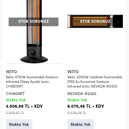
STOK SORUNUZ
STOK SORUNUZ
VEİTO
VEİTO
Veito 1700W Kumandalı Karbon
Veito 2000W Uzaktan Kumandalı
İnfrared Dikey Ayaklı Isıtıcı
IP55 Su Korumalı Karbon
CH1800RT
İnfrared Isıtıcı NEVADA-R2420
CH1800RT
NEVADA-R2420
Stokta Yok
Stokta Yok
4.006,98 TL + KDV
6.075,46 TL + KDV
5.558,82 TL
8.428,39 TL
Stokta Yok
Stokta Yok