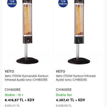
%14
%14
indirim
indirim
VEİTO
VEİTO
Veito 1700W Kumandalı Karbon
Veito 1700W Karbon İnfrared
İnfrered Ayaklı Isıtıcı CH1800RE
Ayaklı Isıtıcı CH1800XE
CH1800RE
CH1800XE
Stokta : 10 +
Stokta Var
6.416,67 TL + KDV
4.387,41 TL + KDV
8.901,74 TL
6.086,58 TL