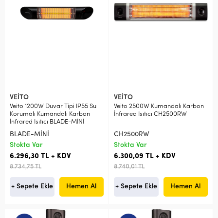
VEİTO
VEİTO
Veito 1200W Duvar Tipi IP55 Su
Veito 2500W Kumandalı Karbon
Korumalı Kumandalı Karbon
İnfrared Isıtıcı CH2500RW
İnfrared Isıtıcı BLADE-MİNİ
BLADE-MİNİ
CH2500RW
Stokta Var
Stokta Var
6.296,30 TL + KDV
6.300,09 TL + KDV
8.734,75 TL
8.740,01 TL
+ Sepete Ekle
Hemen Al
+ Sepete Ekle
Hemen Al