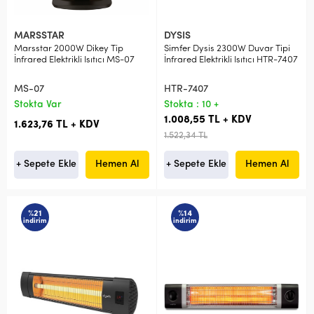
MARSSTAR
DYSIS
Marsstar 2000W Dikey Tip
Simfer Dysis 2300W Duvar Tipi
İnfrared Elektrikli Isıtıcı MS-07
İnfrared Elektrikli Isıtıcı HTR-7407
MS-07
HTR-7407
Stokta Var
Stokta : 10 +
1.008,55 TL + KDV
1.623,76 TL + KDV
1.522,34 TL
+ Sepete Ekle
Hemen Al
+ Sepete Ekle
Hemen Al
%21
%14
indirim
indirim