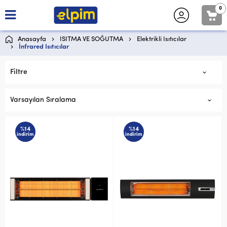
0
Anasayfa
ISITMA VE SOĞUTMA
Elektrikli Isıtıcılar
İnfrared Isıtıcılar
Filtre
Varsayılan Sıralama
%14
%14
indirim
indirim