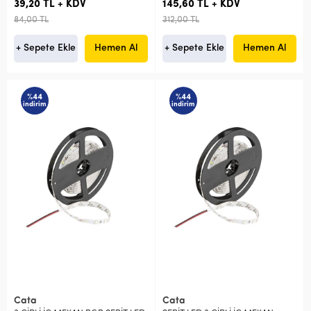
39,20 TL + KDV
145,60 TL + KDV
84,00 TL
312,00 TL
+ Sepete Ekle
Hemen Al
+ Sepete Ekle
Hemen Al
%44
%44
indirim
indirim
Cata
Cata