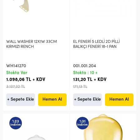
WALL WASHER 12X1W 33CM
EL FENERİ 5 LEDLİ 2D PİLLİ
KIRMIZI RENCH
BALIKÇI FENERİ 18-1 PAN
WH141270
001.001.204
Stokta Var
Stokta : 10 +
1.098,06 TL + KDV
131,20 TL + KDV
3.137,32 TL
171,13 TL
+ Sepete Ekle
Hemen Al
+ Sepete Ekle
Hemen Al
%23
%31
indirim
indirim