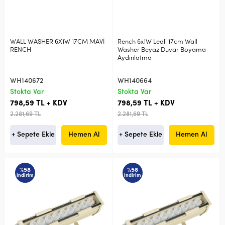
WALL WASHER 6X1W 17CM MAVİ
Rench 6x1W Ledli 17cm Wall
RENCH
Washer Beyaz Duvar Boyama
Aydınlatma
WH140672
WH140664
Stokta Var
Stokta Var
798,59 TL + KDV
798,59 TL + KDV
2.281,69 TL
2.281,69 TL
+ Sepete Ekle
Hemen Al
+ Sepete Ekle
Hemen Al
%58
%58
indirim
indirim