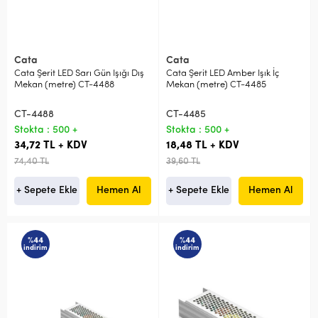
Cata
Cata
Cata Şerit LED Sarı Gün Işığı Dış
Cata Şerit LED Amber Işık İç
Mekan (metre) CT-4488
Mekan (metre) CT-4485
CT-4488
CT-4485
Stokta : 500 +
Stokta : 500 +
34,72 TL + KDV
18,48 TL + KDV
74,40 TL
39,60 TL
+ Sepete Ekle
Hemen Al
+ Sepete Ekle
Hemen Al
%44
%44
indirim
indirim