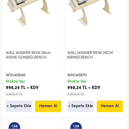
WALL WASHER 9X1W 26cm
WALL WASHER 9X1W 26CM
4000K GÜNIŞIĞI RENCH
KIRMIZI RENCH
WH140940
WH140970
Stokta Var
Stokta Var
998,24 TL + KDV
998,24 TL + KDV
2.852,11 TL
2.852,11 TL
+ Sepete Ekle
Hemen Al
+ Sepete Ekle
Hemen Al
%58
%58