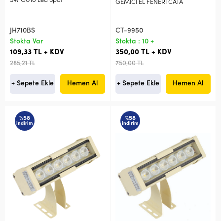
5W GU10 Led Spot
GEMİCİ EL FENERİ CATA
JH710BS
CT-9950
Stokta Var
Stokta : 10 +
109,33 TL + KDV
350,00 TL + KDV
285,21 TL
750,00 TL
+ Sepete Ekle
Hemen Al
+ Sepete Ekle
Hemen Al
%58
%58
indirim
indirim