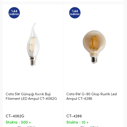
%44
%44
indirim
indirim
Cata 5W Günışığı Kıvrık Buji
Cata 6W G-90 Glop Rustik Led
Filament LED Ampul CT-4062G
Ampul CT-4286
CT-4062G
CT-4286
Stokta : 500 +
Stokta : 10 +