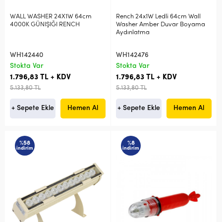
WALL WASHER 24X1W 64cm
Rench 24x1W Ledli 64cm Wall
4000K GÜNIŞIĞI RENCH
Washer Amber Duvar Boyama
Aydınlatma
WH142440
WH142476
Stokta Var
Stokta Var
1.796,83 TL + KDV
1.796,83 TL + KDV
5.133,80 TL
5.133,80 TL
+ Sepete Ekle
Hemen Al
+ Sepete Ekle
Hemen Al
%58
%8
indirim
indirim