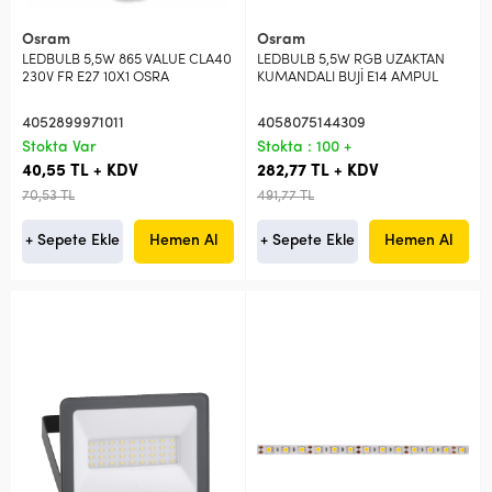
Osram
Osram
LEDBULB 5,5W 865 VALUE CLA40
LEDBULB 5,5W RGB UZAKTAN
230V FR E27 10X1 OSRA
KUMANDALI BUJİ E14 AMPUL
4052899971011
4058075144309
Stokta Var
Stokta : 100 +
40,55 TL + KDV
282,77 TL + KDV
70,53 TL
491,77 TL
+ Sepete Ekle
Hemen Al
+ Sepete Ekle
Hemen Al