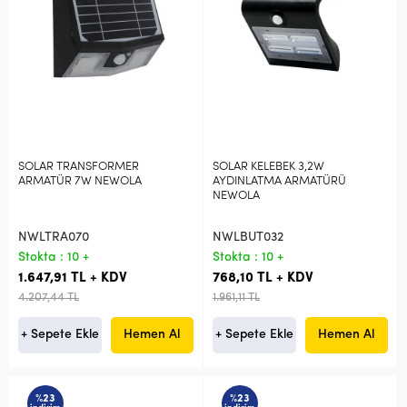
SOLAR TRANSFORMER
SOLAR KELEBEK 3,2W
ARMATÜR 7W NEWOLA
AYDINLATMA ARMATÜRÜ
NEWOLA
NWLTRA070
NWLBUT032
Stokta : 10 +
Stokta : 10 +
1.647,91 TL + KDV
768,10 TL + KDV
4.207,44 TL
1.961,11 TL
+ Sepete Ekle
Hemen Al
+ Sepete Ekle
Hemen Al
%23
%23