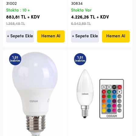
31002
30834
Stokta : 10 +
Stokta Var
883,81 TL + KDV
4.226,26 TL + KDV
1.368,48 TL
6.543,89 TL
+ Sepete Ekle
Hemen Al
+ Sepete Ekle
Hemen Al
%31
%31
indirim
indirim