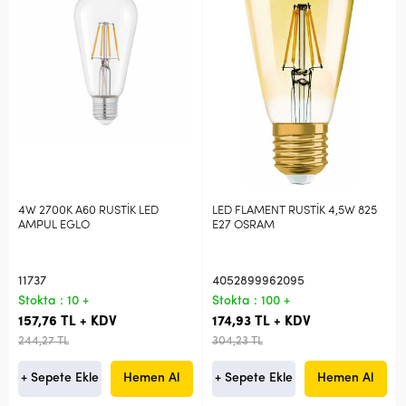
4W 2700K A60 RUSTİK LED
LED FLAMENT RUSTİK 4,5W 825
AMPUL EGLO
E27 OSRAM
11737
4052899962095
Stokta : 10 +
Stokta : 100 +
157,76 TL + KDV
174,93 TL + KDV
244,27 TL
304,23 TL
+ Sepete Ekle
Hemen Al
+ Sepete Ekle
Hemen Al