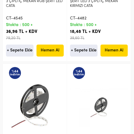
3 ÇİPLİ İÇ MEKAN RGB ŞERİT LED
ŞERİT LED 3 ÇİPLİ İÇ MEKAN
CATA
KIRMIZI CATA
CT-4545
CT-4482
Stokta : 500 +
Stokta : 500 +
36,96 TL + KDV
18,48 TL + KDV
79,20 TL
39,60 TL
+ Sepete Ekle
Hemen Al
+ Sepete Ekle
Hemen Al
%44
%44
indirim
indirim