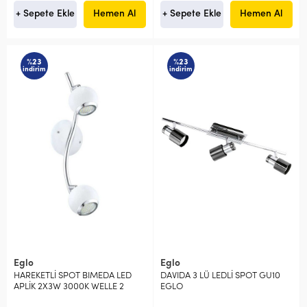
+ Sepete Ekle
Hemen Al
+ Sepete Ekle
Hemen Al
%23
%23
indirim
indirim
Eglo
Eglo
HAREKETLİ SPOT BIMEDA LED
DAVIDA 3 LÜ LEDLİ SPOT GU10
APLİK 2X3W 3000K WELLE 2
EGLO