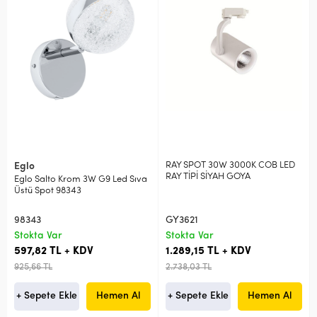
RAY SPOT 30W 3000K COB LED
Eglo
RAY TİPİ SİYAH GOYA
Eglo Salto Krom 3W G9 Led Sıva
Üstü Spot 98343
98343
GY3621
Stokta Var
Stokta Var
597,82 TL + KDV
1.289,15 TL + KDV
925,66 TL
2.738,03 TL
+ Sepete Ekle
Hemen Al
+ Sepete Ekle
Hemen Al