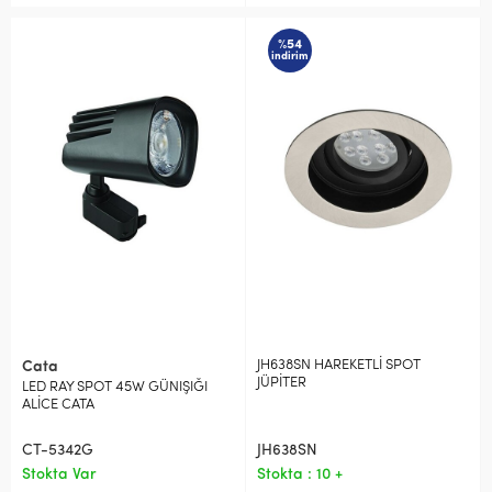
%54
indirim
JH638SN HAREKETLİ SPOT
Cata
JÜPİTER
LED RAY SPOT 45W GÜNIŞIĞI
ALİCE CATA
CT-5342G
JH638SN
Stokta Var
Stokta : 10 +