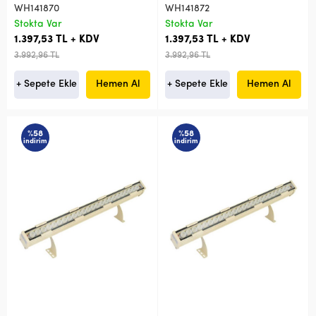
WH141870
WH141872
Stokta Var
Stokta Var
1.397,53 TL + KDV
1.397,53 TL + KDV
3.992,96 TL
3.992,96 TL
+ Sepete Ekle
Hemen Al
+ Sepete Ekle
Hemen Al
%58
%58
indirim
indirim