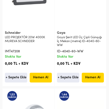
Schneider
Goya
LED PROJEKTÖR 20W 4000K
Goya Şerit LED Üç Çipli Günışığı
MUREVA SCHNEIDER
İç Mekan (metre) ID-4040-60-
WW
IMT47208
ID-4040-60-WW
Stokta Var
Stokta Var
0,00 TL + KDV
0,00 TL + KDV
+ Sepete Ekle
Hemen Al
+ Sepete Ekle
Hemen Al
%23
%44
indirim
indirim