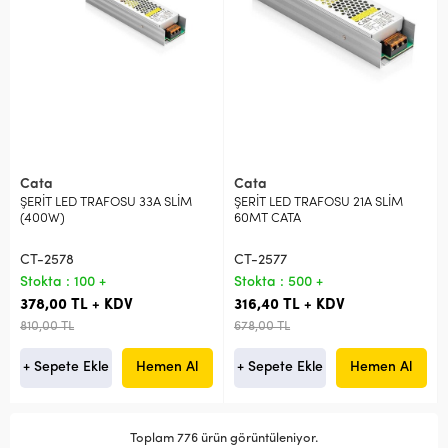
Cata
Cata
ŞERİT LED TRAFOSU 33A SLİM
ŞERİT LED TRAFOSU 21A SLİM
(400W)
60MT CATA
CT-2578
CT-2577
Stokta : 100 +
Stokta : 500 +
378,00 TL + KDV
316,40 TL + KDV
810,00 TL
678,00 TL
+ Sepete Ekle
Hemen Al
+ Sepete Ekle
Hemen Al
Toplam 776 ürün görüntüleniyor.