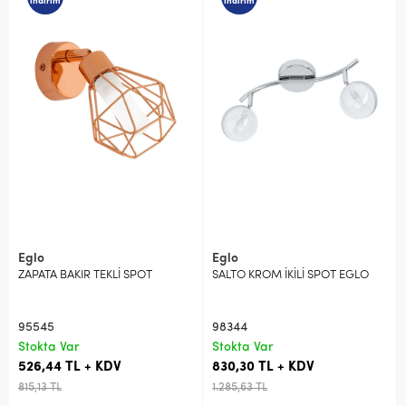
indirim
indirim
Eglo
Eglo
ZAPATA BAKIR TEKLİ SPOT
SALTO KROM İKİLİ SPOT EGLO
95545
98344
Stokta Var
Stokta Var
526,44 TL + KDV
830,30 TL + KDV
815,13 TL
1.285,63 TL