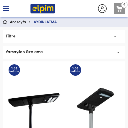
0
Anasayfa
AYDINLATMA
Filtre
Varsayılan Sıralama
%53
%53
indirim
indirim