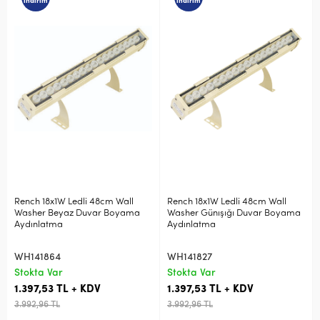
indirim
indirim
Rench 18x1W Ledli 48cm Wall
Rench 18x1W Ledli 48cm Wall
Washer Beyaz Duvar Boyama
Washer Günışığı Duvar Boyama
Aydınlatma
Aydınlatma
WH141864
WH141827
Stokta Var
Stokta Var
1.397,53 TL + KDV
1.397,53 TL + KDV
3.992,96 TL
3.992,96 TL