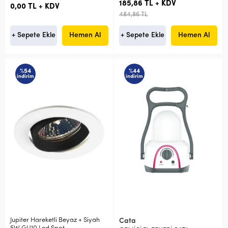
185,86 TL + KDV
0,00 TL + KDV
484,86 TL
+ Sepete Ekle
Hemen Al
+ Sepete Ekle
Hemen Al
%54
%44
indirim
indirim
Jupiter Hareketli Beyaz + Siyah
Cata