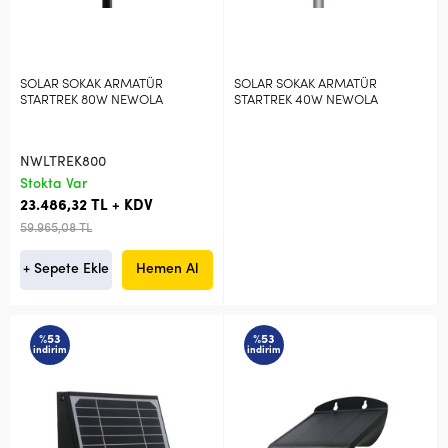
SOLAR SOKAK ARMATÜR
SOLAR SOKAK ARMATÜR
STARTREK 80W NEWOLA
STARTREK 40W NEWOLA
NWLTREK800
Stokta Var
23.486,32 TL + KDV
59.965,08 TL
+ Sepete Ekle
Hemen Al
%53
%53
indirim
indirim