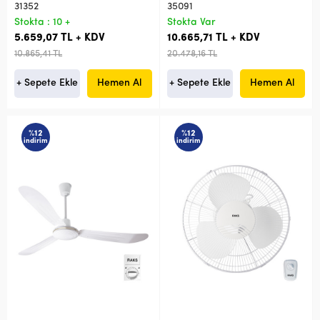
31352
35091
Stokta : 10 +
Stokta Var
5.659,07 TL + KDV
10.665,71 TL + KDV
10.865,41 TL
20.478,16 TL
+ Sepete Ekle
Hemen Al
+ Sepete Ekle
Hemen Al
%12
%12
indirim
indirim