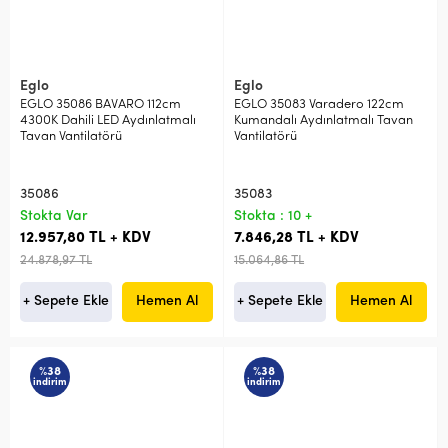
Eglo
Eglo
EGLO 35086 BAVARO 112cm
EGLO 35083 Varadero 122cm
4300K Dahili LED Aydınlatmalı
Kumandalı Aydınlatmalı Tavan
Tavan Vantilatörü
Vantilatörü
35086
35083
Stokta Var
Stokta : 10 +
12.957,80 TL + KDV
7.846,28 TL + KDV
24.878,97 TL
15.064,86 TL
+ Sepete Ekle
Hemen Al
+ Sepete Ekle
Hemen Al
%38
%38
indirim
indirim