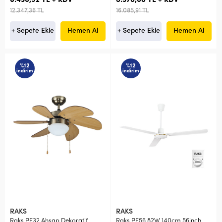
6.430,92 TL + KDV
8.378,08 TL + KDV
12.347,36 TL
16.085,91 TL
+ Sepete Ekle
Hemen Al
+ Sepete Ekle
Hemen Al
%12
%12
indirim
indirim
RAKS
RAKS
Raks PF32 Ahşap Dekoratif
Raks PF56 82W 140cm 56inch