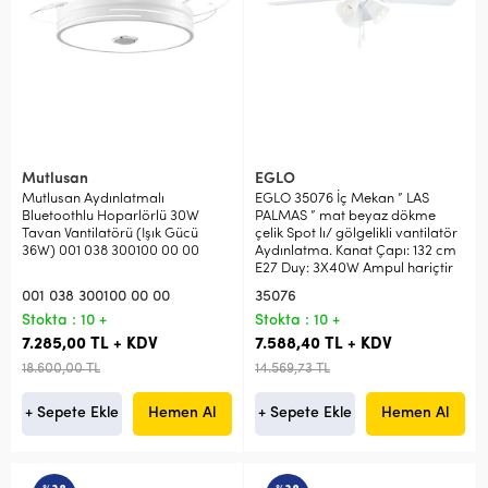
Mutlusan
EGLO
Mutlusan Aydınlatmalı
EGLO 35076 İç Mekan ” LAS
Bluetoothlu Hoparlörlü 30W
PALMAS ” mat beyaz dökme
Tavan Vantilatörü (Işık Gücü
çelik Spot lı/ gölgelikli vantilatör
36W) 001 038 300100 00 00
Aydınlatma. Kanat Çapı: 132 cm
E27 Duy: 3X40W Ampul hariçtir
001 038 300100 00 00
35076
Stokta : 10 +
Stokta : 10 +
7.285,00 TL + KDV
7.588,40 TL + KDV
18.600,00 TL
14.569,73 TL
+ Sepete Ekle
Hemen Al
+ Sepete Ekle
Hemen Al