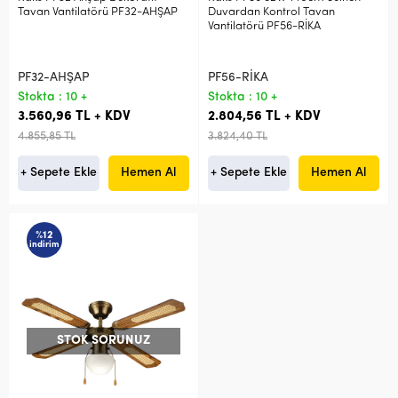
Tavan Vantilatörü PF32-AHŞAP
Duvardan Kontrol Tavan
Vantilatörü PF56-RİKA
PF32-AHŞAP
PF56-RİKA
Stokta : 10 +
Stokta : 10 +
3.560,96 TL + KDV
2.804,56 TL + KDV
4.855,85 TL
3.824,40 TL
+ Sepete Ekle
Hemen Al
+ Sepete Ekle
Hemen Al
%12
indirim
STOK SORUNUZ