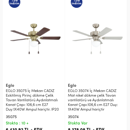
%38
%38
indirim
indirim
Eglo
Eglo
EGLO 35075 İç Mekan CADIZ
EGLO 35074 İç Mekan CADIZ
Eskitilmiş Pirinç dökme Çelik
Mat nikel dökme çelik Tavan
Tavan Vantilatörü Aydınlatmalı
vantilatörü ve Aydınlatmalı
Kanat Çapı: 106,6 cm E27
Kanat Çapı:106,6 cm E27 Duy:
Duy:1X40W Ampul hariçtir. IP20
1X40W Ampul hariçtir
35075
35074
Stokta : 10 +
Stokta Var