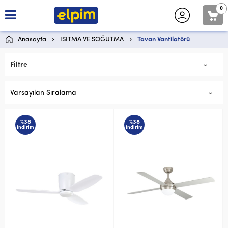
0
Anasayfa
ISITMA VE SOĞUTMA
Tavan Vantilatörü
Filtre
Varsayılan Sıralama
%38
%38
indirim
indirim