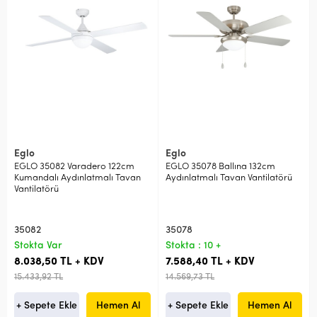
Eglo
Eglo
EGLO 35082 Varadero 122cm
EGLO 35078 Ballına 132cm
Kumandalı Aydınlatmalı Tavan
Aydınlatmalı Tavan Vantilatörü
Vantilatörü
35082
35078
Stokta Var
Stokta : 10 +
8.038,50 TL + KDV
7.588,40 TL + KDV
15.433,92 TL
14.569,73 TL
+ Sepete Ekle
Hemen Al
+ Sepete Ekle
Hemen Al