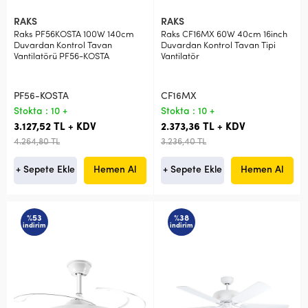
RAKS
RAKS
Raks PF56KOSTA 100W 140cm
Raks CF16MX 60W 40cm 16inch
Duvardan Kontrol Tavan
Duvardan Kontrol Tavan Tipi
Vantilatörü PF56-KOSTA
Vantilatör
PF56-KOSTA
CF16MX
Stokta : 10 +
Stokta : 10 +
3.127,52 TL + KDV
2.373,36 TL + KDV
4.264,80 TL
3.236,40 TL
+ Sepete Ekle
Hemen Al
+ Sepete Ekle
Hemen Al
%53
%38
indirim
indirim