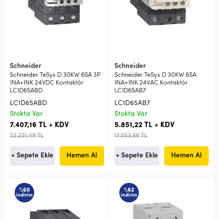
Schneider
Schneider
Schneider TeSys D 30KW 65A 3P
Schneider TeSys D 30KW 65A
1NA+1NK 24VDC Kontaktör
1NA+1NK 24VAC Kontaktör
LC1D65ABD
LC1D65AB7
LC1D65ABD
LC1D65AB7
Stokta Var
Stokta Var
7.407,16 TL + KDV
5.851,22 TL + KDV
22.221,49 TL
17.553,66 TL
+ Sepete Ekle
Hemen Al
+ Sepete Ekle
Hemen Al
%60
%62
indirim
indirim