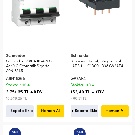
Schneider
Schneider
Schneider 3X80A 10kA N Seri
Schneider Kombinasyon Blok
Acti9 C Otomatik Sigorta
LAD311 - LC1D09...D38 GV2AF4
A9N18365
A9N18365
GV2AF4
Stokta : 10 +
Stokta : 10 +
3.751,25 TL + KDV
153,40 TL + KDV
10.979,25 TL
460,21 TL
+ Sepete Ekle
Hemen Al
+ Sepete Ekle
Hemen Al
%60
%60