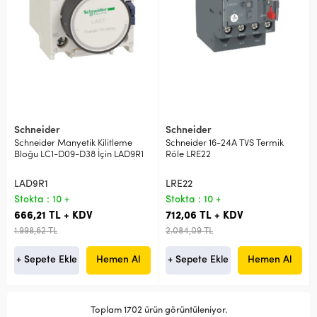
Schneider
Schneider
Schneider Manyetik Kilitleme
Schneider 16-24A TVS Termik
Bloğu LC1-D09-D38 İçin LAD9R1
Röle LRE22
LAD9R1
LRE22
Stokta : 10 +
Stokta : 10 +
666,21 TL + KDV
712,06 TL + KDV
1.998,62 TL
2.084,09 TL
+ Sepete Ekle
Hemen Al
+ Sepete Ekle
Hemen Al
Toplam 1702 ürün görüntüleniyor.