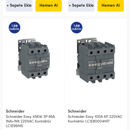
+ Sepete Ekle
Hemen Al
+ Sepete Ekle
Hemen Al
%59
%59
indirim
indirim
Schneider
Schneider
Schneider Easy 45KW 3P 95A
Schneider Easy 100A 4P 220VAC
1NA+1NK 220VAC Kontaktör
Kontaktör LC1E80004M7
LC1E95M5