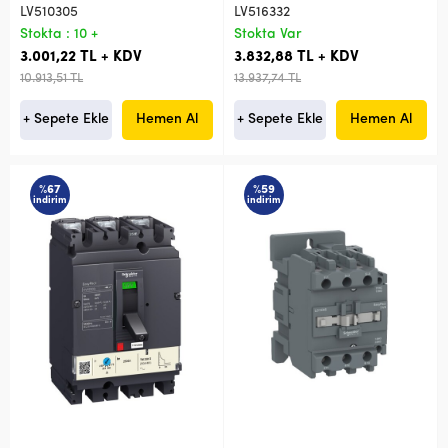
LV510305
LV516332
Stokta : 10 +
Stokta Var
3.001,22 TL + KDV
3.832,88 TL + KDV
10.913,51 TL
13.937,74 TL
+ Sepete Ekle
Hemen Al
+ Sepete Ekle
Hemen Al
%67
%59
indirim
indirim