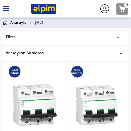
0
Anasayfa
ŞALT
Filtre
Varsayılan Sıralama
%59
%59
indirim
indirim