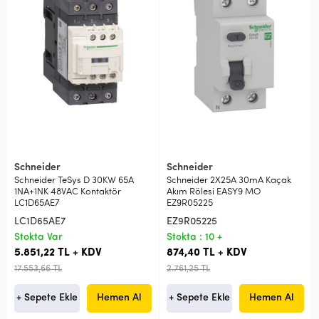
Schneider
Schneider
Schneider TeSys D 30KW 65A
Schneider 2X25A 30mA Kaçak
1NA+1NK 48VAC Kontaktör
Akım Rölesi EASY9 MO
LC1D65AE7
EZ9R05225
LC1D65AE7
EZ9R05225
Stokta Var
Stokta : 10 +
5.851,22 TL + KDV
874,40 TL + KDV
17.553,66 TL
2.761,25 TL
+ Sepete Ekle
Hemen Al
+ Sepete Ekle
Hemen Al