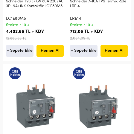
Schneider TVS 37KW 80A 220VAC
Schneider 7-10A TVS Termik Röle
3P 1NA+1NK Kontaktör LC1E80M5
LRE14
LC1E80M5
LRE14
Stokta : 10 +
Stokta : 10 +
4.402,66 TL + KDV
712,06 TL + KDV
12.885,83 TL
2.084,09 TL
+ Sepete Ekle
Hemen Al
+ Sepete Ekle
Hemen Al
%59
%59
indirim
indirim