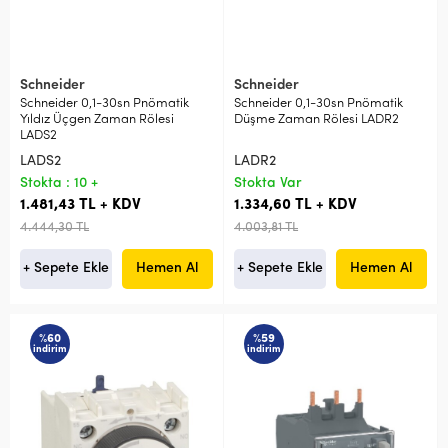
Schneider
Schneider
Schneider 0,1-30sn Pnömatik
Schneider 0,1-30sn Pnömatik
Yıldız Üçgen Zaman Rölesi
Düşme Zaman Rölesi LADR2
LADS2
LADS2
LADR2
Stokta : 10 +
Stokta Var
1.481,43 TL + KDV
1.334,60 TL + KDV
4.444,30 TL
4.003,81 TL
+ Sepete Ekle
Hemen Al
+ Sepete Ekle
Hemen Al
%60
%59
indirim
indirim