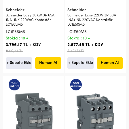
Schneider
Schneider
Schneider Easy 30KW 3P 65A
Schneider Easy 22KW 3P 50A
1NA+1NK 220VAC Kontaktör
1NA+1NK 220VAC Kontaktör
LC1E65M5
LC1E50M5
LC1E65M5
LC1E50M5
Stokta : 10 +
Stokta : 10 +
3.796,17 TL + KDV
2.877,45 TL + KDV
11.110,74 TL
8.421,81 TL
+ Sepete Ekle
Hemen Al
+ Sepete Ekle
Hemen Al
%59
%59
indirim
indirim