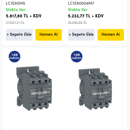
LC1E95M5
LC1E80004M7
Stokta Var
Stokta Var
5.817,80 TL + KDV
5.233,77 TL + KDV
17.027,71 TL
15.318,36 TL
+ Sepete Ekle
Hemen Al
+ Sepete Ekle
Hemen Al
%59
%59
indirim
indirim