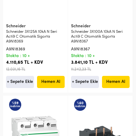
Schneider
Schneider
Schneider 3X125A 10kA N Seri
Schneider 3X100A 10kA N Seri
Acti9 C Otomatik Sigorta
Acti9 C Otomatik Sigorta
A9N18369
A9N18367
A9N18369
A9N18367
Stokta : 10 +
Stokta : 10 +
4.110,65 TL + KDV
3.841,10 TL + KDV
12.031,16 TL
11.242,23 TL
+ Sepete Ekle
Hemen Al
+ Sepete Ekle
Hemen Al
%59
%60
indirim
indirim