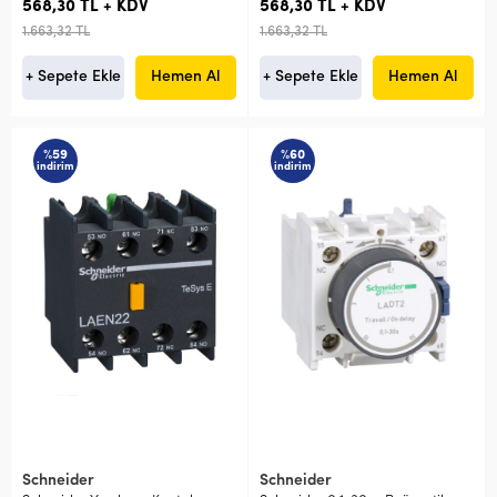
568,30 TL + KDV
568,30 TL + KDV
1.663,32 TL
1.663,32 TL
+ Sepete Ekle
Hemen Al
+ Sepete Ekle
Hemen Al
%59
%60
indirim
indirim
Schneider
Schneider