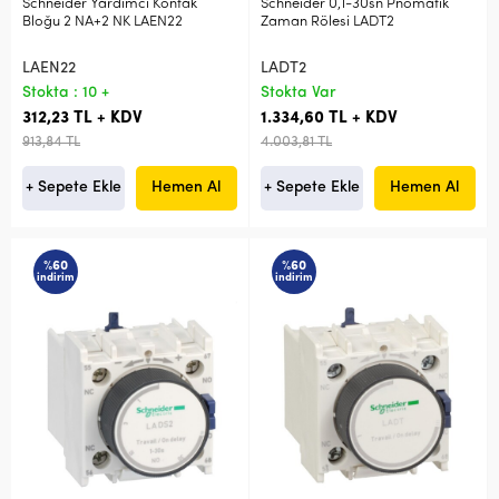
Schneider Yardımcı Kontak
Schneider 0,1-30sn Pnömatik
Bloğu 2 NA+2 NK LAEN22
Zaman Rölesi LADT2
LAEN22
LADT2
Stokta : 10 +
Stokta Var
312,23 TL + KDV
1.334,60 TL + KDV
913,84 TL
4.003,81 TL
+ Sepete Ekle
Hemen Al
+ Sepete Ekle
Hemen Al
%60
%60
indirim
indirim