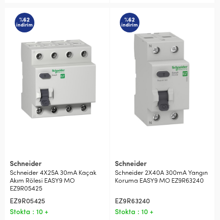
%62
%62
indirim
indirim
Schneider
Schneider
Schneider 4X25A 30mA Kaçak
Schneider 2X40A 300mA Yangın
Akım Rölesi EASY9 MO
Koruma EASY9 MO EZ9R63240
EZ9R05425
EZ9R05425
EZ9R63240
Stokta : 10 +
Stokta : 10 +