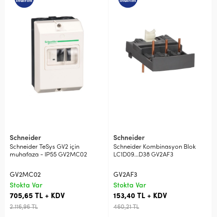
indirim
indirim
Schneider
Schneider
Schneider TeSys GV2 için
Schneider Kombinasyon Blok
muhafaza - IP55 GV2MC02
LC1D09...D38 GV2AF3
GV2MC02
GV2AF3
Stokta Var
Stokta Var
705,65 TL + KDV
153,40 TL + KDV
2.116,96 TL
460,21 TL