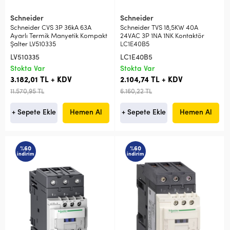
Schneider
Schneider
Schneider CVS 3P 36kA 63A
Schneider TVS 18,5KW 40A
Ayarlı Termik Manyetik Kompakt
24VAC 3P 1NA 1NK Kontaktör
Şalter LV510335
LC1E40B5
LV510335
LC1E40B5
Stokta Var
Stokta Var
3.182,01 TL + KDV
2.104,74 TL + KDV
11.570,95 TL
6.160,22 TL
+ Sepete Ekle
Hemen Al
+ Sepete Ekle
Hemen Al
%60
%60
indirim
indirim