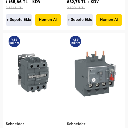
1.165,86 TL + KDV
832,76 TL + KDV
3.681,67 TL
2.629,76 TL
+ Sepete Ekle
Hemen Al
+ Sepete Ekle
Hemen Al
%59
%59
indirim
indirim
Schneider
Schneider