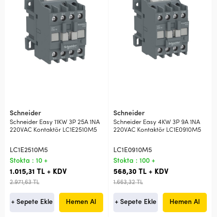
Schneider
Schneider
Schneider Easy 11KW 3P 25A 1NA
Schneider Easy 4KW 3P 9A 1NA
220VAC Kontaktör LC1E2510M5
220VAC Kontaktör LC1E0910M5
LC1E2510M5
LC1E0910M5
Stokta : 10 +
Stokta : 100 +
1.015,31 TL + KDV
568,30 TL + KDV
2.971,63 TL
1.663,32 TL
+ Sepete Ekle
Hemen Al
+ Sepete Ekle
Hemen Al