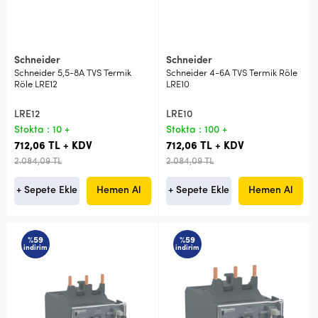
Schneider
Schneider
Schneider 5,5-8A TVS Termik
Schneider 4-6A TVS Termik Röle
Röle LRE12
LRE10
LRE12
LRE10
Stokta : 10 +
Stokta : 100 +
712,06 TL + KDV
712,06 TL + KDV
2.084,09 TL
2.084,09 TL
+ Sepete Ekle
Hemen Al
+ Sepete Ekle
Hemen Al
%59
%59
indirim
indirim