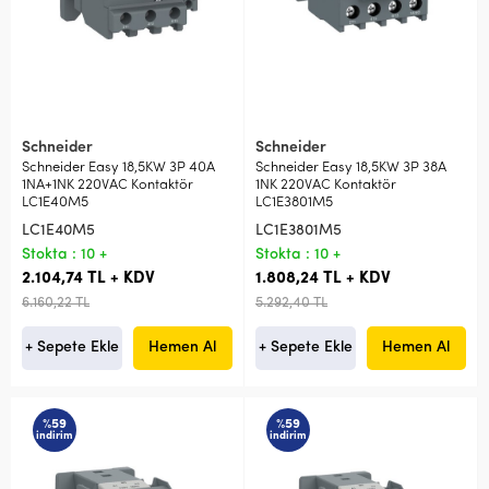
Schneider
Schneider
Schneider Easy 18,5KW 3P 40A
Schneider Easy 18,5KW 3P 38A
1NA+1NK 220VAC Kontaktör
1NK 220VAC Kontaktör
LC1E40M5
LC1E3801M5
LC1E40M5
LC1E3801M5
Stokta : 10 +
Stokta : 10 +
2.104,74 TL + KDV
1.808,24 TL + KDV
6.160,22 TL
5.292,40 TL
+ Sepete Ekle
Hemen Al
+ Sepete Ekle
Hemen Al
%59
%59
indirim
indirim