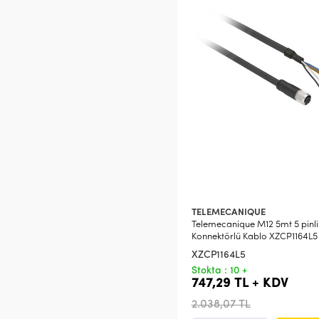
TELEMECANIQUE
Telemecanique M12 5mt 5 pinli
Konnektörlü Kablo XZCP1164L5
XZCP1164L5
Stokta : 10 +
747,29 TL + KDV
2.038,07 TL