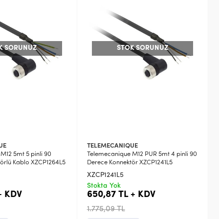
K SORUNUZ
STOK SORUNUZ
UE
TELEMECANIQUE
M12 5mt 5 pinli 90
Telemecanique M12 PUR 5mt 4 pinli 90
örlü Kablo XZCP1264L5
Derece Konnektör XZCP1241L5
XZCP1241L5
Stokta Yok
+ KDV
650,87 TL + KDV
1.775,09 TL