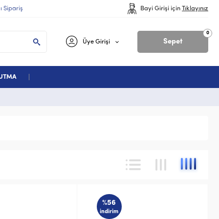
lı Sipariş
Bayi Girişi için
Tıklayınız
0
Sepet
Üye Girişi
ĞUTMA
%56
indirim