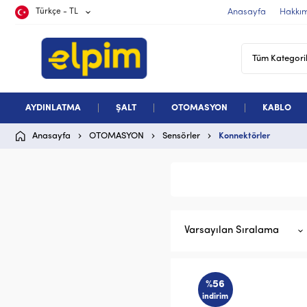
Türkçe - TL
Anasayfa
Hakkı
AYDINLATMA
ŞALT
OTOMASYON
KABLO
Anasayfa
OTOMASYON
Sensörler
Konnektörler
Varsayılan Sıralama
%56
indirim