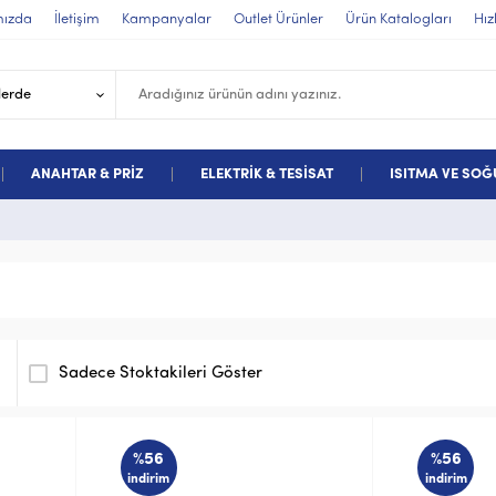
mızda
İletişim
Kampanyalar
Outlet Ürünler
Ürün Katalogları
Hız
ANAHTAR & PRİZ
ELEKTRİK & TESİSAT
ISITMA VE SO
Sadece Stoktakileri Göster
%56
%56
indirim
indirim