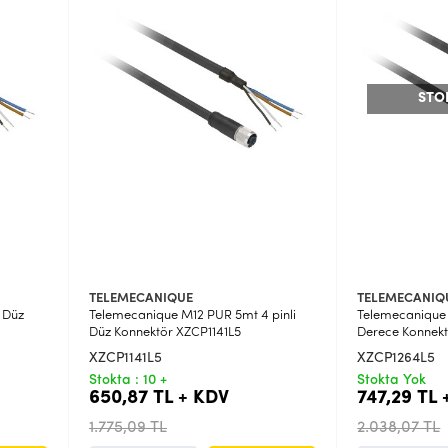
STO
TELEMECANIQUE
TELEMECANIQ
 Düz
Telemecanique M12 PUR 5mt 4 pinli
Telemecanique 
Düz Konnektör XZCP1141L5
Derece Konnekt
XZCP1141L5
XZCP1264L5
Stokta : 10 +
Stokta Yok
650,87 TL + KDV
747,29 TL 
1.775,09 TL
2.038,07 TL