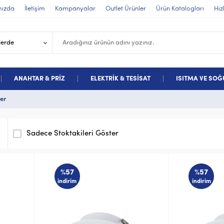
mızda
İletişim
Kampanyalar
Outlet Ürünler
Ürün Katalogları
Hız
ANAHTAR & PRİZ
ELEKTRİK & TESİSAT
ISITMA VE SO
ler
Sadece Stoktakileri Göster
%57
%57
indirim
indirim