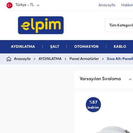
Türkçe - TL
Anasayfa
Hakkı
AYDINLATMA
ŞALT
OTOMASYON
KABLO
Anasayfa
AYDINLATMA
Panel Armatürler
Sıva Altı Panel
Varsayılan Sıralama
%57
indirim