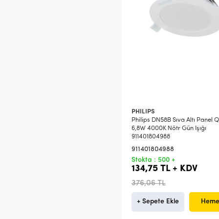
PHILIPS
Philips DN58B Sıva Altı Panel 
6,8W 4000K Nötr Gün Işığı
911401804988
911401804988
Stokta : 500 +
134,75 TL + KDV
376,06 TL
+ Sepete Ekle
Heme