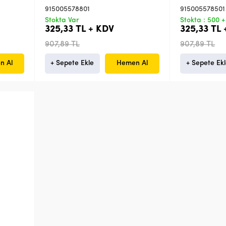
915005578801
915005578501
Stokta Var
Stokta : 500 +
325,33 TL + KDV
325,33 TL
907,89 TL
907,89 TL
n Al
+ Sepete Ekle
Hemen Al
+ Sepete Ek