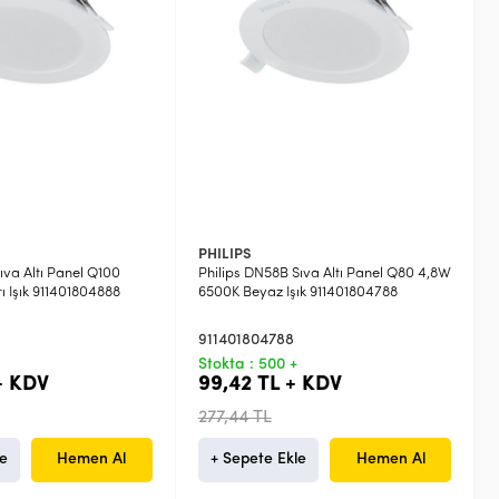
PHILIPS
ıva Altı Panel Q100
Philips DN58B Sıva Altı Panel Q80 4,8W
 Işık 911401804888
6500K Beyaz Işık 911401804788
911401804788
Stokta : 500 +
+ KDV
99,42 TL + KDV
277,44 TL
le
Hemen Al
+ Sepete Ekle
Hemen Al