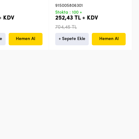
915005806301
Stokta : 100 +
 + KDV
252,43 TL + KDV
704,45 TL
le
Hemen Al
+ Sepete Ekle
Hemen Al