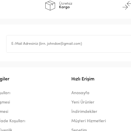
Ücretsiz
Kargo
giler
Hızlı Erişim
ulları
Anasayfa
eşmesi
Yeni Ürünler
şmesi
İndirimdekiler
İade Koşulları
Müşteri Hizmetleri
Güvenlik
Sepetim