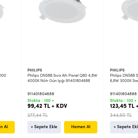
PHILIPS
PHILIPS
Q100
Philips DN58B Sıva Altı Panel Q80 4,8W
Philips DN58B S
4000K Nötr Gün Işığı 911401804688
6,8W 3000K Sarı
911401804688
911401804888
Stokta : 100 +
Stokta : 100 +
99,42 TL + KDV
123,45 TL 
277,44 TL
344,50 TL
n Al
+ Sepete Ekle
Hemen Al
+ Sepete Ek