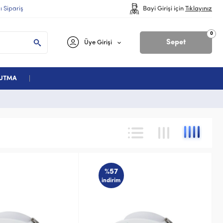
lı Sipariş
Bayi Girişi için
Tıklayınız
0
Sepet
Üye Girişi
ĞUTMA
%57
indirim