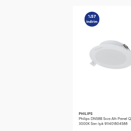
%57
indirim
PHILIPS
Philips DN58B Sıva Altı Panel 
3000K Sarı Işık 911401804588