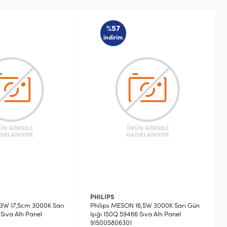
%57
indirim
PHILIPS
 13W 17,5cm 3000K Sarı
Philips MESON 16,5W 3000K Sarı Gün
Sıva Altı Panel
Işığı 150Q 59466 Sıva Altı Panel
915005806301