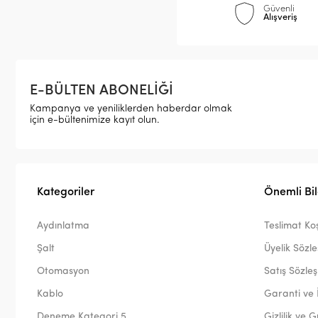
Güvenli
Alışveriş
E-BÜLTEN ABONELİĞİ
Kampanya ve yeniliklerden haberdar olmak
için e-bültenimize kayıt olun.
Kategoriler
Önemli Bil
Aydınlatma
Teslimat Koş
Şalt
Üyelik Sözl
Otomasyon
Satış Sözle
Kablo
Garanti ve 
Deneme Kategori 5
Gizlilik ve 