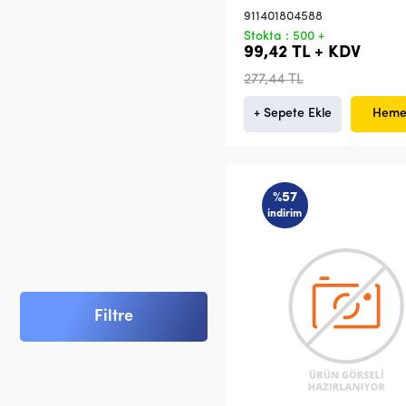
911401804588
Stokta : 500 +
99,42 TL + KDV
277,44 TL
+ Sepete Ekle
Heme
%57
indirim
Filtre