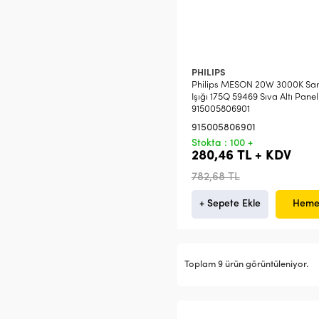
PHILIPS
Philips MESON 20W 3000K Sar
Işığı 175Q 59469 Sıva Altı Panel
915005806901
915005806901
Stokta : 100 +
280,46 TL + KDV
782,68 TL
+ Sepete Ekle
Heme
Toplam 9 ürün görüntüleniyor.