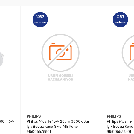
%57
%57
indirim
indirim
PHILIPS
PHILIPS
Q80 4,8W
Philips Mcslite 15W 20cm 3000K Sarı
Philips Mcslite
Işık Beyaz Kasa Sıva Altı Panel
Işık Beyaz Kasa 
915005578801
915005578501