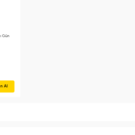
ı Gün
n Al