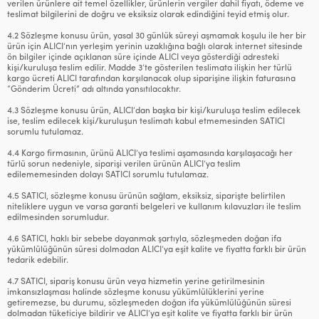
verilen ürünlere ait temel özellikler, ürünlerin vergiler dahil fiyatı, ödeme ve
teslimat bilgilerini de doğru ve eksiksiz olarak edindiğini teyid etmiş olur.
4.2 Sözleşme konusu ürün, yasal 30 günlük süreyi aşmamak koşulu ile her bir
ürün için ALICI’nın yerleşim yerinin uzaklığına bağlı olarak internet sitesinde
ön bilgiler içinde açıklanan süre içinde ALICI veya gösterdiği adresteki
kişi/kuruluşa teslim edilir. Madde 3’te gösterilen teslimata ilişkin her türlü
kargo ücreti ALICI tarafından karşılanacak olup siparişine ilişkin faturasına
“Gönderim Ücreti” adı altında yansıtılacaktır.
4.3 Sözleşme konusu ürün, ALICI’dan başka bir kişi/kuruluşa teslim edilecek
ise, teslim edilecek kişi/kuruluşun teslimatı kabul etmemesinden SATICI
sorumlu tutulamaz.
4.4 Kargo firmasının, ürünü ALICI’ya teslimi aşamasında karşılaşacağı her
türlü sorun nedeniyle, siparişi verilen ürünün ALICI’ya teslim
edilememesinden dolayı SATICI sorumlu tutulamaz.
4.5 SATICI, sözleşme konusu ürünün sağlam, eksiksiz, siparişte belirtilen
niteliklere uygun ve varsa garanti belgeleri ve kullanım kılavuzları ile teslim
edilmesinden sorumludur.
4.6 SATICI, haklı bir sebebe dayanmak şartıyla, sözleşmeden doğan ifa
yükümlülüğünün süresi dolmadan ALICI’ya eşit kalite ve fiyatta farklı bir ürün
tedarik edebilir.
4.7 SATICI, sipariş konusu ürün veya hizmetin yerine getirilmesinin
imkansızlaşması halinde sözleşme konusu yükümlülüklerini yerine
getiremezse, bu durumu, sözleşmeden doğan ifa yükümlülüğünün süresi
dolmadan tüketiciye bildirir ve ALICI’ya eşit kalite ve fiyatta farklı bir ürün