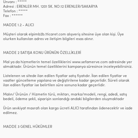
Ünvanı : *****
Adresi : ERENLER MH. 1201 SK. NO:12 ERENLER/SAKARYA
Telefon : *****
Fax : ******
MADDE 1.2 - ALICI
Müşteri olarak elpimb2b.1ticaret.com alışveriş sitesine üye olan kişi. Üye
olurken kullanılan adres ve iletişim bilgileri esas alınır.
MADDE 2 SATIŞA KONU ÜRÜNÜN ÖZELLİKLERİ
Mal ya da hizmetlerin temel özelliklerini www.sefamerve.com adresinde yer
almaktadır. Ürünün temel özelliklerini kampanya süresince inceleyebilirsiniz.
Listelenen ve sitede ilan edilen fiyatlar satış fiyatıdır. İlan edilen fiyatlar ve
vaatler güncelleme yapılana ve değiştirilene kadar geçerlidir. Süreli olarak
ilan edilen fiyatlar ise belirtilen süre sonuna kadar geçerlidir.
Malın/ Ürünün / Hizmetin türü, miktarı, marka/modeli, rengi, adedi, satış
bedeli, ödeme şekli, siparişin sonlandığı andaki bilgilerden oluşmaktadır
Ürün sevkiyat masrafı olan kargo ücreti ALICI tarafından ödenecektir ve iade
edilmez.
MADDE 3 GENEL HÜKÜMLER