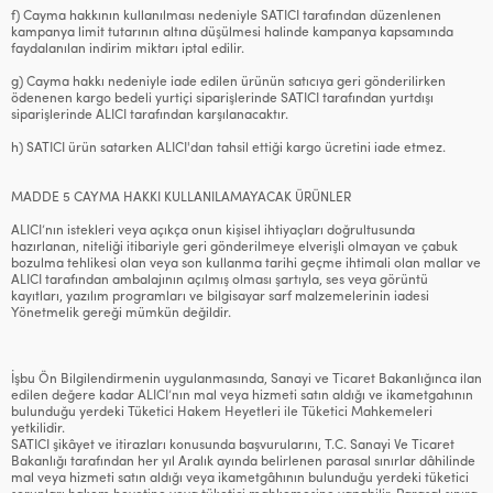
f) Cayma hakkının kullanılması nedeniyle SATICI tarafından düzenlenen
kampanya limit tutarının altına düşülmesi halinde kampanya kapsamında
faydalanılan indirim miktarı iptal edilir.
g) Cayma hakkı nedeniyle iade edilen ürünün satıcıya geri gönderilirken
ödenenen kargo bedeli yurtiçi siparişlerinde SATICI tarafından yurtdışı
siparişlerinde ALICI tarafından karşılanacaktır.
h) SATICI ürün satarken ALICI'dan tahsil ettiği kargo ücretini iade etmez.
MADDE 5 CAYMA HAKKI KULLANILAMAYACAK ÜRÜNLER
ALICI’nın istekleri veya açıkça onun kişisel ihtiyaçları doğrultusunda
hazırlanan, niteliği itibariyle geri gönderilmeye elverişli olmayan ve çabuk
bozulma tehlikesi olan veya son kullanma tarihi geçme ihtimali olan mallar ve
ALICI tarafından ambalajının açılmış olması şartıyla, ses veya görüntü
kayıtları, yazılım programları ve bilgisayar sarf malzemelerinin iadesi
Yönetmelik gereği mümkün değildir.
İşbu Ön Bilgilendirmenin uygulanmasında, Sanayi ve Ticaret Bakanlığınca ilan
edilen değere kadar ALICI’nın mal veya hizmeti satın aldığı ve ikametgahının
bulunduğu yerdeki Tüketici Hakem Heyetleri ile Tüketici Mahkemeleri
yetkilidir.
SATICI şikâyet ve itirazları konusunda başvurularını, T.C. Sanayi Ve Ticaret
Bakanlığı tarafından her yıl Aralık ayında belirlenen parasal sınırlar dâhilinde
mal veya hizmeti satın aldığı veya ikametgâhının bulunduğu yerdeki tüketici