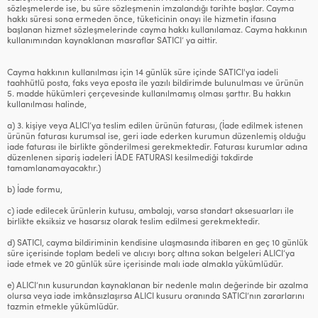
sözleşmelerde ise, bu süre sözleşmenin imzalandığı tarihte başlar. Cayma
hakkı süresi sona ermeden önce, tüketicinin onayı ile hizmetin ifasına
başlanan hizmet sözleşmelerinde cayma hakkı kullanılamaz. Cayma hakkının
kullanımından kaynaklanan masraflar SATICI’ ya aittir.
Cayma hakkının kullanılması için 14 günlük süre içinde SATICI'ya iadeli
taahhütlü posta, faks veya eposta ile yazılı bildirimde bulunulması ve ürünün
5. madde hükümleri çerçevesinde kullanılmamış olması şarttır. Bu hakkın
kullanılması halinde,
a) 3. kişiye veya ALICI’ya teslim edilen ürünün faturası, (İade edilmek istenen
ürünün faturası kurumsal ise, geri iade ederken kurumun düzenlemiş olduğu
iade faturası ile birlikte gönderilmesi gerekmektedir. Faturası kurumlar adına
düzenlenen sipariş iadeleri İADE FATURASI kesilmediği takdirde
tamamlanamayacaktır.)
b) İade formu,
c) iade edilecek ürünlerin kutusu, ambalajı, varsa standart aksesuarları ile
birlikte eksiksiz ve hasarsız olarak teslim edilmesi gerekmektedir.
d) SATICI, cayma bildiriminin kendisine ulaşmasında itibaren en geç 10 günlük
süre içerisinde toplam bedeli ve alıcıyı borç altına sokan belgeleri ALICI’ya
iade etmek ve 20 günlük süre içerisinde malı iade almakla yükümlüdür.
e) ALICI’nın kusurundan kaynaklanan bir nedenle malın değerinde bir azalma
olursa veya iade imkânsızlaşırsa ALICI kusuru oranında SATICI’nın zararlarını
tazmin etmekle yükümlüdür.