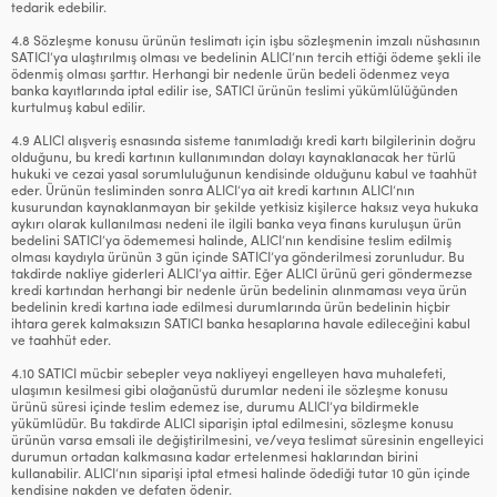
tedarik edebilir.
4.8 Sözleşme konusu ürünün teslimatı için işbu sözleşmenin imzalı nüshasının
SATICI’ya ulaştırılmış olması ve bedelinin ALICI’nın tercih ettiği ödeme şekli ile
ödenmiş olması şarttır. Herhangi bir nedenle ürün bedeli ödenmez veya
banka kayıtlarında iptal edilir ise, SATICI ürünün teslimi yükümlülüğünden
kurtulmuş kabul edilir.
4.9 ALICI alışveriş esnasında sisteme tanımladığı kredi kartı bilgilerinin doğru
olduğunu, bu kredi kartının kullanımından dolayı kaynaklanacak her türlü
hukuki ve cezai yasal sorumluluğunun kendisinde olduğunu kabul ve taahhüt
eder. Ürünün tesliminden sonra ALICI’ya ait kredi kartının ALICI’nın
kusurundan kaynaklanmayan bir şekilde yetkisiz kişilerce haksız veya hukuka
aykırı olarak kullanılması nedeni ile ilgili banka veya finans kuruluşun ürün
bedelini SATICI’ya ödememesi halinde, ALICI’nın kendisine teslim edilmiş
olması kaydıyla ürünün 3 gün içinde SATICI’ya gönderilmesi zorunludur. Bu
takdirde nakliye giderleri ALICI’ya aittir. Eğer ALICI ürünü geri göndermezse
kredi kartından herhangi bir nedenle ürün bedelinin alınmaması veya ürün
bedelinin kredi kartına iade edilmesi durumlarında ürün bedelinin hiçbir
ihtara gerek kalmaksızın SATICI banka hesaplarına havale edileceğini kabul
ve taahhüt eder.
4.10 SATICI mücbir sebepler veya nakliyeyi engelleyen hava muhalefeti,
ulaşımın kesilmesi gibi olağanüstü durumlar nedeni ile sözleşme konusu
ürünü süresi içinde teslim edemez ise, durumu ALICI’ya bildirmekle
yükümlüdür. Bu takdirde ALICI siparişin iptal edilmesini, sözleşme konusu
ürünün varsa emsali ile değiştirilmesini, ve/veya teslimat süresinin engelleyici
durumun ortadan kalkmasına kadar ertelenmesi haklarından birini
kullanabilir. ALICI’nın siparişi iptal etmesi halinde ödediği tutar 10 gün içinde
kendisine nakden ve defaten ödenir.