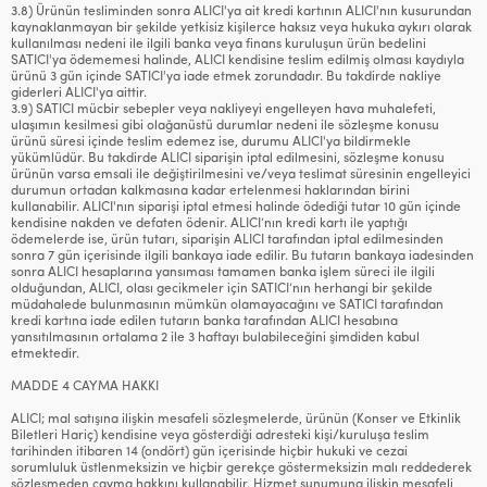
3.8) Ürünün tesliminden sonra ALICI'ya ait kredi kartının ALICI'nın kusurundan
kaynaklanmayan bir şekilde yetkisiz kişilerce haksız veya hukuka aykırı olarak
kullanılması nedeni ile ilgili banka veya finans kuruluşun ürün bedelini
SATICI'ya ödememesi halinde, ALICI kendisine teslim edilmiş olması kaydıyla
ürünü 3 gün içinde SATICI'ya iade etmek zorundadır. Bu takdirde nakliye
giderleri ALICI'ya aittir.
3.9) SATICI mücbir sebepler veya nakliyeyi engelleyen hava muhalefeti,
ulaşımın kesilmesi gibi olağanüstü durumlar nedeni ile sözleşme konusu
ürünü süresi içinde teslim edemez ise, durumu ALICI'ya bildirmekle
yükümlüdür. Bu takdirde ALICI siparişin iptal edilmesini, sözleşme konusu
ürünün varsa emsali ile değiştirilmesini ve/veya teslimat süresinin engelleyici
durumun ortadan kalkmasına kadar ertelenmesi haklarından birini
kullanabilir. ALICI'nın siparişi iptal etmesi halinde ödediği tutar 10 gün içinde
kendisine nakden ve defaten ödenir. ALICI’nın kredi kartı ile yaptığı
ödemelerde ise, ürün tutarı, siparişin ALICI tarafından iptal edilmesinden
sonra 7 gün içerisinde ilgili bankaya iade edilir. Bu tutarın bankaya iadesinden
sonra ALICI hesaplarına yansıması tamamen banka işlem süreci ile ilgili
olduğundan, ALICI, olası gecikmeler için SATICI’nın herhangi bir şekilde
müdahalede bulunmasının mümkün olamayacağını ve SATICI tarafından
kredi kartına iade edilen tutarın banka tarafından ALICI hesabına
yansıtılmasının ortalama 2 ile 3 haftayı bulabileceğini şimdiden kabul
etmektedir.
MADDE 4 CAYMA HAKKI
ALICI; mal satışına ilişkin mesafeli sözleşmelerde, ürünün (Konser ve Etkinlik
Biletleri Hariç) kendisine veya gösterdiği adresteki kişi/kuruluşa teslim
tarihinden itibaren 14 (ondört) gün içerisinde hiçbir hukuki ve cezai
sorumluluk üstlenmeksizin ve hiçbir gerekçe göstermeksizin malı reddederek
sözleşmeden cayma hakkını kullanabilir. Hizmet sunumuna ilişkin mesafeli