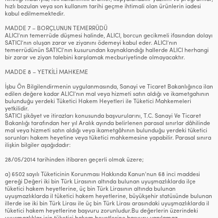
hızlı bozulan veya son kullanım tarihi geçme ihtimali olan ürünlerin iadesi
kabul edilmemektedir.
MADDE 7 – BORÇLUNUN TEMERRÜDÜ
ALICI’nın temerrüde düşmesi halinde, ALICI, borcun gecikmeli ifasından dolayı
SATICI’nın oluşan zarar ve ziyanını ödemeyi kabul eder. ALICI’nın
temerrüdünün SATICI’nın kusurundan kaynaklandığı hallerde ALICI herhangi
bir zarar ve ziyan talebini karşılamak mecburiyetinde olmayacaktır.
MADDE 8 – YETKİLİ MAHKEME
İşbu Ön Bilgilendirmenin uygulanmasında, Sanayi ve Ticaret Bakanlığınca ilan
edilen değere kadar ALICI’nın mal veya hizmeti satın aldığı ve ikametgahının
bulunduğu yerdeki Tüketici Hakem Heyetleri ile Tüketici Mahkemeleri
yetkilidir.
SATICI şikâyet ve itirazları konusunda başvurularını, T.C. Sanayi Ve Ticaret
Bakanlığı tarafından her yıl Aralık ayında belirlenen parasal sınırlar dâhilinde
mal veya hizmeti satın aldığı veya ikametgâhının bulunduğu yerdeki tüketici
sorunları hakem heyetine veya tüketici mahkemesine yapabilir. Parasal sınıra
ilişkin bilgiler aşağıdadır:
28/05/2014 tarihinden itibaren geçerli olmak üzere;
a) 6502 sayılı Tüketicinin Korunması Hakkında Kanun'nun 68 inci maddesi
gereği Değeri iki bin Türk Lirasının altında bulunan uyuşmazlıklarda ilçe
tüketici hakem heyetlerine, üç bin Türk Lirasının altında bulunan
uyuşmazlıklarda il tüketici hakem heyetlerine, büyükşehir statüsünde bulunan
illerde ise iki bin Türk Lirası ile üç bin Türk Lirası arasındaki uyuşmazlıklarda il
tüketici hakem heyetlerine başvuru zorunludur.Bu değerlerin üzerindeki