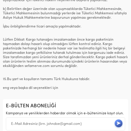
uyuşmazlıklar için tüketici hakem heyetlerine başvuru yapılamaz.
b) Belirtilen değer üzerinde olan uyuşmazlıklarda Tüketici Mahkemesinde,
Tüketici Mahkemesinin bulunmadığı yerlerde ise Tüketici Mahkemesi sıfatıyla
Asliye Hukuk Mahkemelerine başvurunun yapılması gerekmektedir.
İşbu önbilgilendirme ticari amaçla yapılmaktadır.
Lütfen Dikkat: Kargo tutanağını imzalamadan önce kargo paketinizin
taşımadan dolayı hasarlı olup olmadığını lütfen kontrol ediniz. Kargo
paketinizde herhangi bir nedenle hasar var ise teslimatla ilgili hiç bir belgeyi
imzalamadan kargo yetkilisine tutanak tutulması için kargonuzu iade ediniz.
Size tarafımızdan yeni ürünleriniz derhal gönderilecektir. Kargo paketi hasarlı
olan ürünlerin teslim alınması durumunda içindeki ürünlerin hasarından veya
eksikliğinden sefamerve.com sorumlu değildir.
15.Bu şart ve koşulların tamamı Türk Hukukuna tabidir.
eng veya başka dil seçenekleri için
E-BÜLTEN ABONELİĞİ
Kampanya ve yeniliklerden haberdar olmak için e-bültenimize kayıt olun.