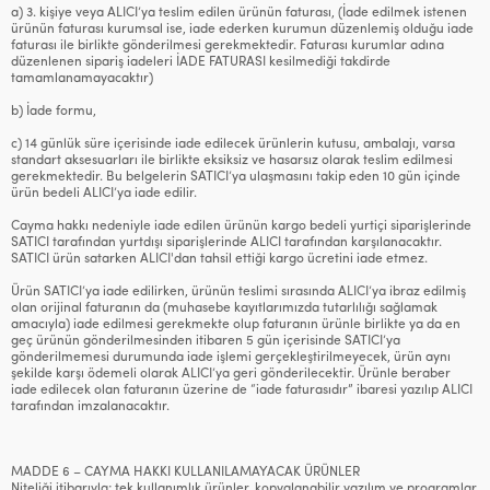
a) 3. kişiye veya ALICI’ya teslim edilen ürünün faturası, (İade edilmek istenen
ürünün faturası kurumsal ise, iade ederken kurumun düzenlemiş olduğu iade
faturası ile birlikte gönderilmesi gerekmektedir. Faturası kurumlar adına
düzenlenen sipariş iadeleri İADE FATURASI kesilmediği takdirde
tamamlanamayacaktır)
b) İade formu,
c) 14 günlük süre içerisinde iade edilecek ürünlerin kutusu, ambalajı, varsa
standart aksesuarları ile birlikte eksiksiz ve hasarsız olarak teslim edilmesi
gerekmektedir. Bu belgelerin SATICI’ya ulaşmasını takip eden 10 gün içinde
ürün bedeli ALICI’ya iade edilir.
Cayma hakkı nedeniyle iade edilen ürünün kargo bedeli yurtiçi siparişlerinde
SATICI tarafından yurtdışı siparişlerinde ALICI tarafından karşılanacaktır.
SATICI ürün satarken ALICI'dan tahsil ettiği kargo ücretini iade etmez.
Ürün SATICI’ya iade edilirken, ürünün teslimi sırasında ALICI’ya ibraz edilmiş
olan orijinal faturanın da (muhasebe kayıtlarımızda tutarlılığı sağlamak
amacıyla) iade edilmesi gerekmekte olup faturanın ürünle birlikte ya da en
geç ürünün gönderilmesinden itibaren 5 gün içerisinde SATICI’ya
gönderilmemesi durumunda iade işlemi gerçekleştirilmeyecek, ürün aynı
şekilde karşı ödemeli olarak ALICI’ya geri gönderilecektir. Ürünle beraber
iade edilecek olan faturanın üzerine de “iade faturasıdır” ibaresi yazılıp ALICI
tarafından imzalanacaktır.
MADDE 6 – CAYMA HAKKI KULLANILAMAYACAK ÜRÜNLER
Niteliği itibarıyla; tek kullanımlık ürünler, kopyalanabilir yazılım ve programlar,