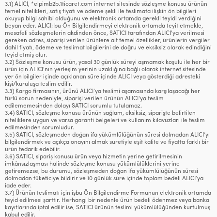
3.1) ALICI, *elpimb2b.1ticaret.com internet sitesinde sözleşme konusu ürünün
temel nitelikleri, satış fiyatı ve ödeme şekli ile teslimata ilişkin ön bilgileri
okuyup bilgi sahibi olduğunu ve elektronik ortamda gerekli teyidi verdiğini
beyan eder. ALICI; bu Ön Bilgilendirmeyi elektronik ortamda teyit etmekle,
mesafeli sözleşmelerin akdinden önce, SATICI tarafından ALICI'ya verilmesi
gereken adres, siparişi verilen ürünlere ait temel özellikler, ürünlerin vergiler
dahil fiyatı, ödeme ve teslimat bilgilerini de doğru ve eksiksiz olarak edindiğini
teyid etmiş olur.
3.2) Sözleşme konusu ürün, yasal 30 günlük süreyi aşmamak koşulu ile her bir
ürün için ALICI'nın yerleşim yerinin uzaklığına bağlı olarak internet sitesinde
yer ön bilgiler içinde açıklanan süre içinde ALICI veya gösterdiği adresteki
kişi/kuruluşa teslim edilir.
3.3) Kargo firmasının, ürünü ALICI’ya teslimi aşamasında karşılaşacağı her
türlü sorun nedeniyle, siparişi verilen ürünün ALICI'ya teslim
edilememesinden dolayı SATICI sorumlu tutulamaz.
3.4) SATICI, sözleşme konusu ürünün sağlam, eksiksiz, siparişte belirtilen
niteliklere uygun ve varsa garanti belgeleri ve kullanım kılavuzları ile teslim
edilmesinden sorumludur.
3.5) SATICI, sözleşmeden doğan ifa yükümlülüğünün süresi dolmadan ALICI’yı
bilgilendirmek ve açıkça onayını almak suretiyle eşit kalite ve fiyatta farklı bir
ürün tedarik edebilir.
3.6) SATICI, sipariş konusu ürün veya hizmetin yerine getirilmesinin
imkânsızlaşması halinde sözleşme konusu yükümlülüklerini yerine
getiremezse, bu durumu, sözleşmeden doğan ifa yükümlülüğünün süresi
dolmadan tüketiciye bildirir ve 10 günlük süre içinde toplam bedeli ALICI’ya
iade eder.
3.7) Ürünün teslimatı için işbu Ön Bilgilendirme Formunun elektronik ortamda
teyid edilmesi şarttır. Herhangi bir nedenle ürün bedeli ödenmez veya banka
kayıtlarında iptal edilir ise, SATICI ürünün teslimi yükümlülüğünden kurtulmuş
kabul edilir.