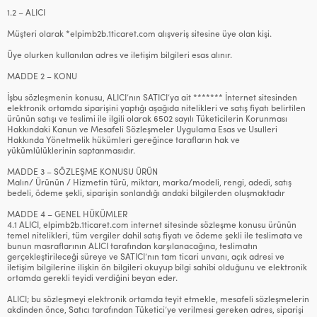
1.2 – ALICI
Müşteri olarak *elpimb2b.1ticaret.com alışveriş sitesine üye olan kişi.
Üye olurken kullanılan adres ve iletişim bilgileri esas alınır.
MADDE 2 – KONU
İşbu sözleşmenin konusu, ALICI’nın SATICI’ya ait ******* İnternet sitesinden
elektronik ortamda siparişini yaptığı aşağıda nitelikleri ve satış fiyatı belirtilen
ürünün satışı ve teslimi ile ilgili olarak 6502 sayılı Tüketicilerin Korunması
Hakkındaki Kanun ve Mesafeli Sözleşmeler Uygulama Esas ve Usulleri
Hakkında Yönetmelik hükümleri gereğince tarafların hak ve
yükümlülüklerinin saptanmasıdır.
MADDE 3 – SÖZLEŞME KONUSU ÜRÜN
Malın/ Ürünün / Hizmetin türü, miktarı, marka/modeli, rengi, adedi, satış
bedeli, ödeme şekli, siparişin sonlandığı andaki bilgilerden oluşmaktadır
MADDE 4 – GENEL HÜKÜMLER
4.1 ALICI, elpimb2b.1ticaret.com internet sitesinde sözleşme konusu ürünün
temel nitelikleri, tüm vergiler dahil satış fiyatı ve ödeme şekli ile teslimata ve
bunun masraflarının ALICI tarafından karşılanacağına, teslimatın
gerçekleştirileceği süreye ve SATICI’nın tam ticari unvanı, açık adresi ve
iletişim bilgilerine ilişkin ön bilgileri okuyup bilgi sahibi olduğunu ve elektronik
ortamda gerekli teyidi verdiğini beyan eder.
ALICI; bu sözleşmeyi elektronik ortamda teyit etmekle, mesafeli sözleşmelerin
akdinden önce, Satıcı tarafından Tüketici’ye verilmesi gereken adres, siparişi