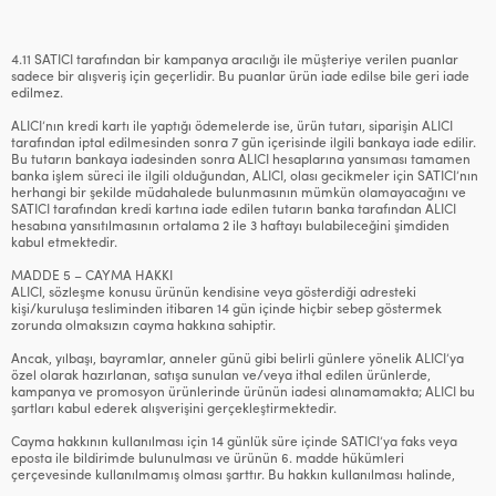
4.11 SATICI tarafından bir kampanya aracılığı ile müşteriye verilen puanlar
sadece bir alışveriş için geçerlidir. Bu puanlar ürün iade edilse bile geri iade
edilmez.
ALICI’nın kredi kartı ile yaptığı ödemelerde ise, ürün tutarı, siparişin ALICI
tarafından iptal edilmesinden sonra 7 gün içerisinde ilgili bankaya iade edilir.
Bu tutarın bankaya iadesinden sonra ALICI hesaplarına yansıması tamamen
banka işlem süreci ile ilgili olduğundan, ALICI, olası gecikmeler için SATICI’nın
herhangi bir şekilde müdahalede bulunmasının mümkün olamayacağını ve
SATICI tarafından kredi kartına iade edilen tutarın banka tarafından ALICI
hesabına yansıtılmasının ortalama 2 ile 3 haftayı bulabileceğini şimdiden
kabul etmektedir.
MADDE 5 – CAYMA HAKKI
ALICI, sözleşme konusu ürünün kendisine veya gösterdiği adresteki
kişi/kuruluşa tesliminden itibaren 14 gün içinde hiçbir sebep göstermek
zorunda olmaksızın cayma hakkına sahiptir.
Ancak, yılbaşı, bayramlar, anneler günü gibi belirli günlere yönelik ALICI’ya
özel olarak hazırlanan, satışa sunulan ve/veya ithal edilen ürünlerde,
kampanya ve promosyon ürünlerinde ürünün iadesi alınamamakta; ALICI bu
şartları kabul ederek alışverişini gerçekleştirmektedir.
Cayma hakkının kullanılması için 14 günlük süre içinde SATICI’ya faks veya
eposta ile bildirimde bulunulması ve ürünün 6. madde hükümleri
çerçevesinde kullanılmamış olması şarttır. Bu hakkın kullanılması halinde,