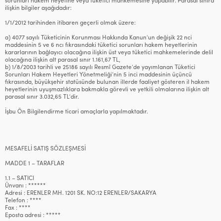
sorunları hakem heyetine veya tüketici mahkemesine yapabilir. Parasal sınıra
ilişkin bilgiler aşağıdadır:
1/1/2012 tarihinden itibaren geçerli olmak üzere:
a) 4077 sayılı Tüketicinin Korunması Hakkında Kanun’un değişik 22 nci
maddesinin 5 ve 6 ncı fıkrasındaki tüketici sorunları hakem heyetlerinin
kararlarının bağlayıcı olacağına ilişkin üst veya tüketici mahkemelerinde delil
olacağına ilişkin alt parasal sınır 1.161,67 TL,
b) 1/8/2003 tarihli ve 25186 sayılı Resmî Gazete’de yayımlanan Tüketici
Sorunları Hakem Heyetleri Yönetmeliği’nin 5 inci maddesinin üçüncü
fıkrasında, büyükşehir statüsünde bulunan illerde faaliyet gösteren il hakem
heyetlerinin uyuşmazlıklara bakmakla görevli ve yetkili olmalarına ilişkin alt
parasal sınır 3.032,65 TL’dir.
İşbu Ön Bilgilendirme ticari amaçlarla yapılmaktadır.
MESAFELİ SATIŞ SÖZLEŞMESİ
MADDE 1 – TARAFLAR
1.1 – SATICI
Ünvanı : ******
Adresi : ERENLER MH. 1201 SK. NO:12 ERENLER/SAKARYA
Telefon : ****
Fax : ****
Eposta adresi : *****