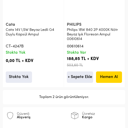
Cata
PHILIPS
Cata 14V 1,5W Beyaz Ledli G4
Philips 18W 840 2P 4000K Nötr
Duylu Kapsül Ampul
Beyaz Işık Floresan Ampul
00610614
CT-4247B
00610614
Stokta Yok
Stokta Var
188,85 TL + KDV
0,00 TL + KDV
503,60 TL
Stokta Yok
+ Sepete Ekle
Hemen Al
Toplam 2 ürün görüntüleniyor.
Güvenli
Ücretsiz
Alışveriş
Kargo