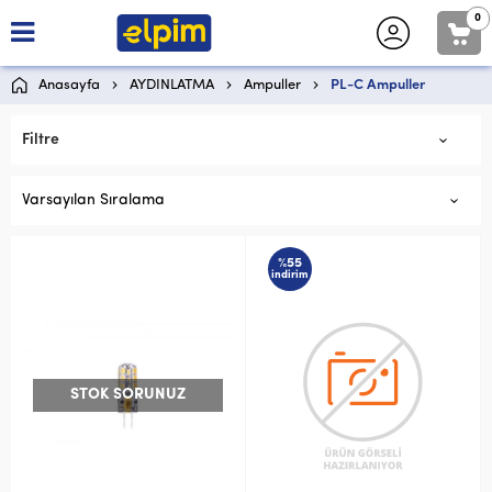
0
Anasayfa
AYDINLATMA
Ampuller
PL-C Ampuller
Filtre
Varsayılan Sıralama
%55
indirim
STOK SORUNUZ