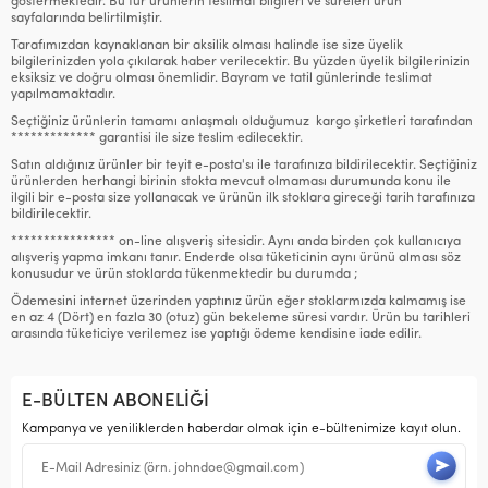
göstermektedir. Bu tür ürünlerin teslimat bilgileri ve süreleri ürün
sayfalarında belirtilmiştir.
Tarafımızdan kaynaklanan bir aksilik olması halinde ise size üyelik
bilgilerinizden yola çıkılarak haber verilecektir. Bu yüzden üyelik bilgilerinizin
eksiksiz ve doğru olması önemlidir. Bayram ve tatil günlerinde teslimat
yapılmamaktadır.
Seçtiğiniz ürünlerin tamamı anlaşmalı olduğumuz kargo şirketleri tarafından
************* garantisi ile size teslim edilecektir.
Satın aldığınız ürünler bir teyit e-posta'sı ile tarafınıza bildirilecektir. Seçtiğiniz
ürünlerden herhangi birinin stokta mevcut olmaması durumunda konu ile
ilgili bir e-posta size yollanacak ve ürünün ilk stoklara gireceği tarih tarafınıza
bildirilecektir.
**************** on-line alışveriş sitesidir. Aynı anda birden çok kullanıcıya
alışveriş yapma imkanı tanır. Enderde olsa tüketicinin aynı ürünü alması söz
konusudur ve ürün stoklarda tükenmektedir bu durumda ;
Ödemesini internet üzerinden yaptınız ürün eğer stoklarmızda kalmamış ise
en az 4 (Dört) en fazla 30 (otuz) gün bekeleme süresi vardır. Ürün bu tarihleri
arasında tüketiciye verilemez ise yaptığı ödeme kendisine iade edilir.
E-BÜLTEN ABONELİĞİ
Kampanya ve yeniliklerden haberdar olmak için e-bültenimize kayıt olun.