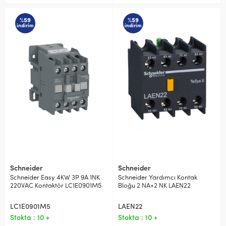
%59
%59
indirim
indirim
Schneider
Schneider
Schneider Easy 4KW 3P 9A 1NK
Schneider Yardımcı Kontak
220VAC Kontaktör LC1E0901M5
Bloğu 2 NA+2 NK LAEN22
LC1E0901M5
LAEN22
Stokta : 10 +
Stokta : 10 +