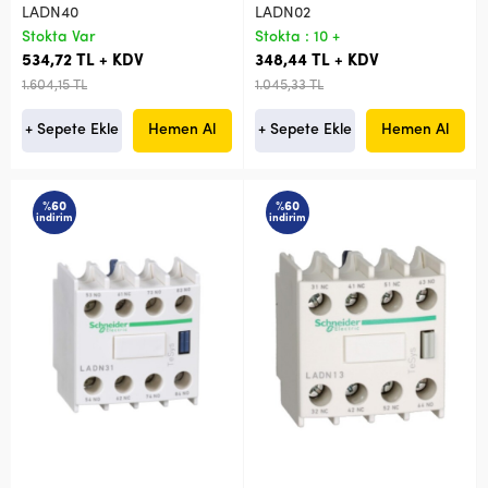
LADN40
LADN02
Stokta Var
Stokta : 10 +
534,72 TL + KDV
348,44 TL + KDV
1.604,15 TL
1.045,33 TL
+ Sepete Ekle
Hemen Al
+ Sepete Ekle
Hemen Al
%60
%60
indirim
indirim