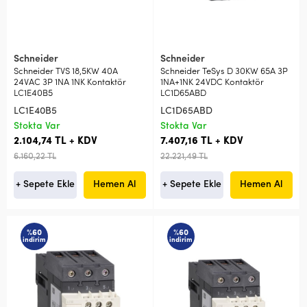
Schneider
Schneider
Schneider TVS 18,5KW 40A
Schneider TeSys D 30KW 65A 3P
24VAC 3P 1NA 1NK Kontaktör
1NA+1NK 24VDC Kontaktör
LC1E40B5
LC1D65ABD
LC1E40B5
LC1D65ABD
Stokta Var
Stokta Var
2.104,74 TL + KDV
7.407,16 TL + KDV
6.160,22 TL
22.221,49 TL
+ Sepete Ekle
Hemen Al
+ Sepete Ekle
Hemen Al
%60
%60
indirim
indirim