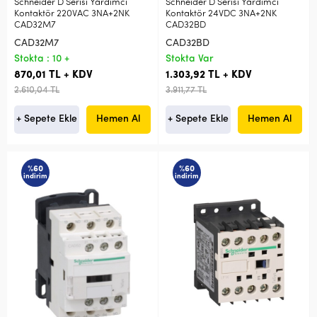
Schneider D Serisi Yardımcı
Schneider D Serisi Yardımcı
Kontaktör 220VAC 3NA+2NK
Kontaktör 24VDC 3NA+2NK
CAD32M7
CAD32BD
CAD32M7
CAD32BD
Stokta : 10 +
Stokta Var
870,01 TL + KDV
1.303,92 TL + KDV
2.610,04 TL
3.911,77 TL
+ Sepete Ekle
Hemen Al
+ Sepete Ekle
Hemen Al
%60
%60
indirim
indirim