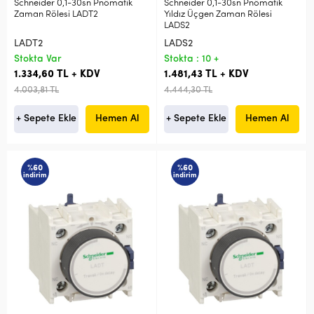
Schneider 0,1-30sn Pnömatik
Schneider 0,1-30sn Pnömatik
Zaman Rölesi LADT2
Yıldız Üçgen Zaman Rölesi
LADS2
LADT2
LADS2
Stokta Var
Stokta : 10 +
1.334,60 TL + KDV
1.481,43 TL + KDV
4.003,81 TL
4.444,30 TL
+ Sepete Ekle
Hemen Al
+ Sepete Ekle
Hemen Al
%60
%60
indirim
indirim