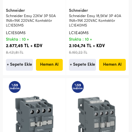
Schneider
Schneider
Schneider Easy 22KW 3P 50A
Schneider Easy 18,5KW 3P 40A
1NA+1NK 220VAC Kontaktör
1NA+1NK 220VAC Kontaktör
LC1E50M5
LC1E40M5
LC1E50M5
LC1E40M5
Stokta : 10 +
Stokta : 10 +
2.877,45 TL + KDV
2.104,74 TL + KDV
8.421,81 TL
6.160,22 TL
+ Sepete Ekle
Hemen Al
+ Sepete Ekle
Hemen Al
%59
%59
indirim
indirim