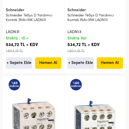
Schneider
Schneider
Schneider TeSys D Yardımcı
Schneider TeSys D Yardımcı
Kontak 3NA+1NK LADN31
Kontak 1NA+3NK LADN13
LADN31
LADN13
Stokta : 10 +
Stokta Var
534,72 TL + KDV
534,72 TL + KDV
1.604,15 TL
1.604,15 TL
+ Sepete Ekle
Hemen Al
+ Sepete Ekle
Hemen Al
%60
%60
indirim
indirim