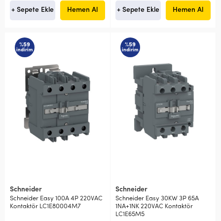
+ Sepete Ekle
Hemen Al
+ Sepete Ekle
Hemen Al
%59
%59
indirim
indirim
Schneider
Schneider
Schneider Easy 100A 4P 220VAC
Schneider Easy 30KW 3P 65A
Kontaktör LC1E80004M7
1NA+1NK 220VAC Kontaktör
LC1E65M5