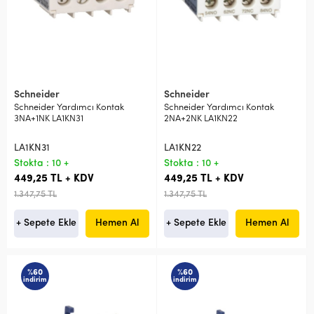
Schneider
Schneider
Schneider Yardımcı Kontak
Schneider Yardımcı Kontak
3NA+1NK LA1KN31
2NA+2NK LA1KN22
LA1KN31
LA1KN22
Stokta : 10 +
Stokta : 10 +
449,25 TL + KDV
449,25 TL + KDV
1.347,75 TL
1.347,75 TL
+ Sepete Ekle
Hemen Al
+ Sepete Ekle
Hemen Al
%60
%60
indirim
indirim