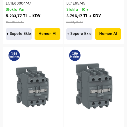
LC1E80004M7
LC1E65M5
Stokta Var
Stokta : 10 +
5.233,77 TL + KDV
3.796,17 TL + KDV
15.318,36 TL
11.110,74 TL
+ Sepete Ekle
Hemen Al
+ Sepete Ekle
Hemen Al
%59
%59
indirim
indirim