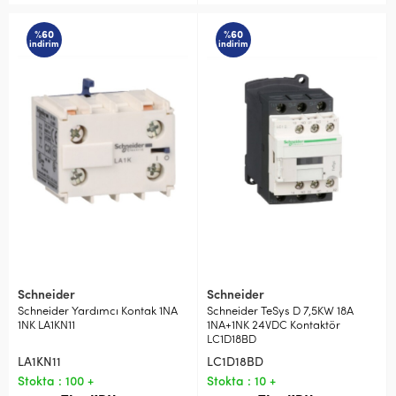
%60
%60
indirim
indirim
Schneider
Schneider
Schneider Yardımcı Kontak 1NA
Schneider TeSys D 7,5KW 18A
1NK LA1KN11
1NA+1NK 24VDC Kontaktör
LC1D18BD
LA1KN11
LC1D18BD
Stokta : 100 +
Stokta : 10 +