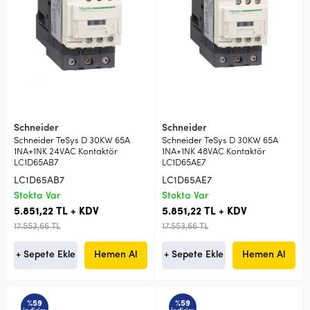
Schneider
Schneider
Schneider TeSys D 30KW 65A
Schneider TeSys D 30KW 65A
1NA+1NK 24VAC Kontaktör
1NA+1NK 48VAC Kontaktör
LC1D65AB7
LC1D65AE7
LC1D65AB7
LC1D65AE7
Stokta Var
Stokta Var
5.851,22 TL + KDV
5.851,22 TL + KDV
17.553,66 TL
17.553,66 TL
+ Sepete Ekle
Hemen Al
+ Sepete Ekle
Hemen Al
%59
%59