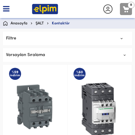
0
Anasayfa
ŞALT
Kontaktör
Filtre
Varsayılan Sıralama
%59
%60
indirim
indirim