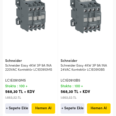
Schneider
Schneider
Schneider Easy 4KW 3P 9A 1NA
Schneider Easy 4KW 3P 9A 1NA
220VAC Kontaktör LC1E0910M5
24VAC Kontaktör LC1E0910B5
LC1E0910M5
LC1E0910B5
Stokta : 100 +
Stokta : 100 +
568,30 TL + KDV
568,30 TL + KDV
1.663,32 TL
1.663,32 TL
+ Sepete Ekle
Hemen Al
+ Sepete Ekle
Hemen Al