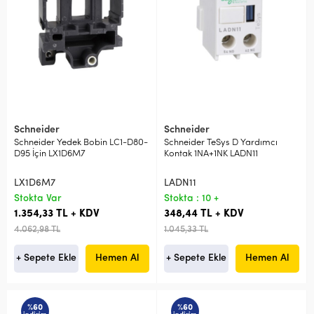
Schneider
Schneider
Schneider Yedek Bobin LC1-D80-
Schneider TeSys D Yardımcı
D95 İçin LX1D6M7
Kontak 1NA+1NK LADN11
LX1D6M7
LADN11
Stokta Var
Stokta : 10 +
1.354,33 TL + KDV
348,44 TL + KDV
4.062,98 TL
1.045,33 TL
+ Sepete Ekle
Hemen Al
+ Sepete Ekle
Hemen Al
%60
%60