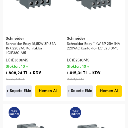
Schneider
Schneider
Schneider Easy 18,5KW 3P 38A
Schneider Easy 11KW 3P 25A 1NA
1NK 220VAC Kontaktör
220VAC Kontaktör LC1E2510M5
LC1E3801M5
LC1E3801M5
LC1E2510M5
Stokta : 10 +
Stokta : 10 +
1.808,24 TL + KDV
1.015,31 TL + KDV
5.292,40 TL
2.971,63 TL
+ Sepete Ekle
Hemen Al
+ Sepete Ekle
Hemen Al
%59
%59
indirim
indirim