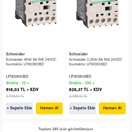
Schneider
Schneider
Schneider 4KW 9A 1NK 24VDC
Schneider 2,2KW 6A 1NA 24VDC
Kontaktör LP1K0901BD
Kontaktör LP1K0610BD
LP1K0901BD
LP1K0610BD
Stokta : 10 +
Stokta : 100 +
916,03 TL + KDV
828,37 TL + KDV
2.748,10 TL
2.485,12 TL
+ Sepete Ekle
Hemen Al
+ Sepete Ekle
Hemen Al
Toplam 285 ürün görüntüleniyor.