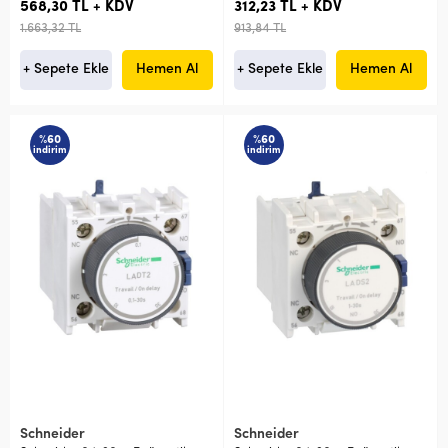
568,30 TL + KDV
312,23 TL + KDV
1.663,32 TL
913,84 TL
+ Sepete Ekle
Hemen Al
+ Sepete Ekle
Hemen Al
%60
%60
indirim
indirim
Schneider
Schneider