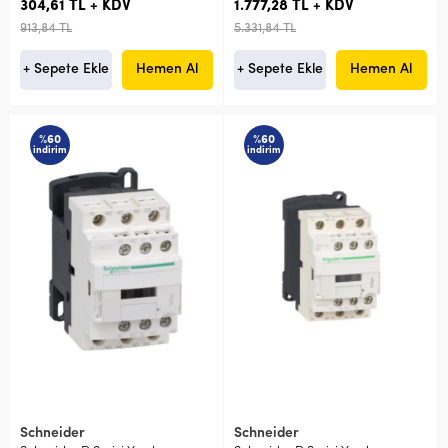
304,61 TL + KDV
1.777,28 TL + KDV
913,84 TL
5.331,84 TL
+ Sepete Ekle
Hemen Al
+ Sepete Ekle
Hemen Al
%60
%60
indirim
indirim
Schneider
Schneider