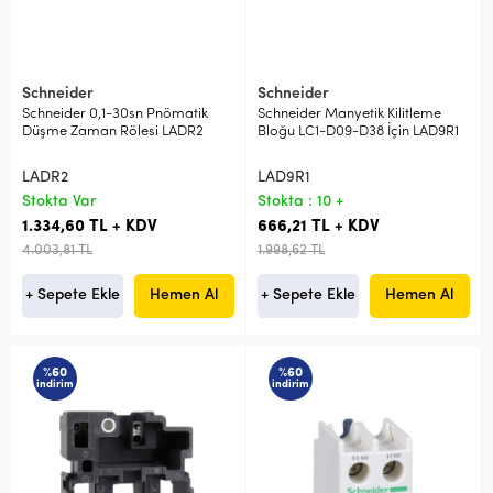
Schneider
Schneider
Schneider 0,1-30sn Pnömatik
Schneider Manyetik Kilitleme
Düşme Zaman Rölesi LADR2
Bloğu LC1-D09-D38 İçin LAD9R1
LADR2
LAD9R1
Stokta Var
Stokta : 10 +
1.334,60 TL + KDV
666,21 TL + KDV
4.003,81 TL
1.998,62 TL
+ Sepete Ekle
Hemen Al
+ Sepete Ekle
Hemen Al
%60
%60
indirim
indirim