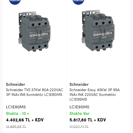
indirim
indirim
Schneider
Schneider
Schneider TVS 37KW 80A 220VAC
Schneider Easy 45KW 3P 95A
3P 1NA+1NK Kontaktör LC1E80M5
1NA+1NK 220VAC Kontaktör
LC1E95M5
LC1E80M5
LC1E95M5
Stokta : 10 +
Stokta Var
4.402,66 TL + KDV
5.817,80 TL + KDV
12.885,83 TL
17.027,71 TL