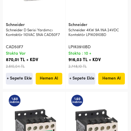
Schneider
Schneider
Schneider D Serisi Yardımcı
Schneider 4KW 9A 1NA 24VDC
Kontaktör 110VAC 5NA CAD50F7
Kontaktör LP1K0910BD
CAD50F7
LP1K0910BD
Stokta Var
Stokta : 10 +
870,01 TL + KDV
916,03 TL + KDV
2.610,04 TL
2.748,10 TL
+ Sepete Ekle
Hemen Al
+ Sepete Ekle
Hemen Al
%60
%60
indirim
indirim