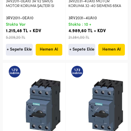
3RV2011-0EA10 3R V2 SIRIUS
3RV2031-4UA10 MOTOR
MOTOR KORUMA ŞALTERİ SI
KORUMA 32-40 SIEMENS 65KA
3RV2011-0EA10
3RV2031-4UA10
Stokta Var
Stokta : 10 +
1.215,48 TL + KDV
4.989,60 TL + KDV
5.209,20 TL
21.384,00 TL
+ Sepete Ekle
Hemen Al
+ Sepete Ekle
Hemen Al
%72
%72
indirim
indirim