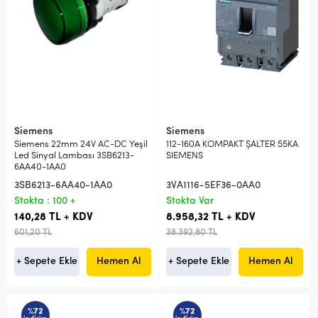
Siemens
Siemens
Siemens 22mm 24V AC-DC Yeşil
112-160A KOMPAKT ŞALTER 55KA
Led Sinyal Lambası 3SB6213-
SIEMENS
6AA40-1AA0
3SB6213-6AA40-1AA0
3VA1116-5EF36-0AA0
Stokta : 100 +
Stokta Var
140,28 TL + KDV
8.958,32 TL + KDV
601,20 TL
38.392,80 TL
+ Sepete Ekle
Hemen Al
+ Sepete Ekle
Hemen Al
%72
%72