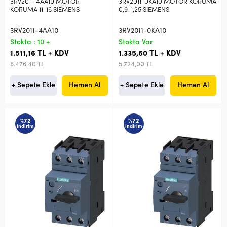
3RV2011-4AA10 MOTOR
3RV2011-0KA10 MOTOR KORUMA
KORUMA 11-16 SIEMENS
0,9-1,25 SIEMENS
3RV2011-4AA10
3RV2011-0KA10
Stokta : 10 +
Stokta Var
1.511,16 TL + KDV
1.335,60 TL + KDV
6.476,40 TL
5.724,00 TL
+ Sepete Ekle
Hemen Al
+ Sepete Ekle
Hemen Al
%72
%72
indirim
indirim