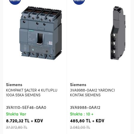
indirim
indirim
Siemens
Siemens
KOMPAKT ŞALTER 4 KUTUPLU
3VA9988-0AA12 YARDINCI
100A 55KA SIEMENS
KONTAK SİEMENS
3VA1110-5EF46-0AA0
3VA9988-0AA12
Stokta Var
Stokta : 10 +
8.720,32 TL + KDV
485,80 TL + KDV
37.372,80 TL
2.082,00 TL