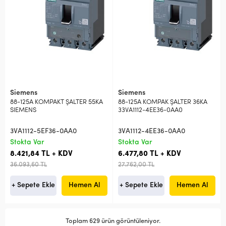
Siemens
Siemens
88-125A KOMPAKT ŞALTER 55KA
88-125A KOMPAK ŞALTER 36KA
SIEMENS
33VA1112-4EE36-0AA0
3VA1112-5EF36-0AA0
3VA1112-4EE36-0AA0
Stokta Var
Stokta Var
8.421,84 TL + KDV
6.477,80 TL + KDV
36.093,60 TL
27.762,00 TL
+ Sepete Ekle
Hemen Al
+ Sepete Ekle
Hemen Al
Toplam 629 ürün görüntüleniyor.