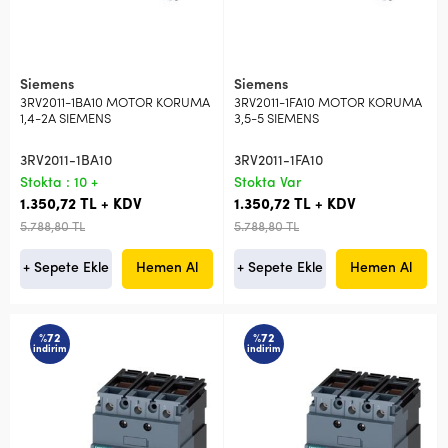
Siemens
Siemens
3RV2011-1BA10 MOTOR KORUMA
3RV2011-1FA10 MOTOR KORUMA
1,4-2A SIEMENS
3,5-5 SIEMENS
3RV2011-1BA10
3RV2011-1FA10
Stokta : 10 +
Stokta Var
1.350,72 TL + KDV
1.350,72 TL + KDV
5.788,80 TL
5.788,80 TL
+ Sepete Ekle
Hemen Al
+ Sepete Ekle
Hemen Al
%72
%72
indirim
indirim