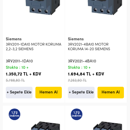
Siemens
Siemens
3RV2011-1DA10 MOTOR KORUMA
3RV2021-4BA10 MOTOR
2,2-3,2 SIEMENS
KORUMA 14-20 SIEMENS
3RV2011-1DA10
3RV2021-4BA10
Stokta : 10 +
Stokta : 10 +
1.350,72 TL + KDV
1.694,84 TL + KDV
5.788,80 TL
7.263,60 TL
+ Sepete Ekle
Hemen Al
+ Sepete Ekle
Hemen Al
%72
%72
indirim
indirim