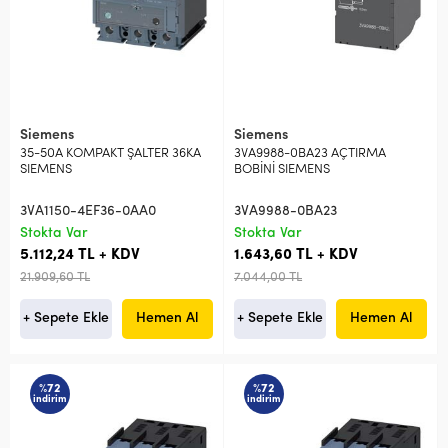
Siemens
Siemens
35-50A KOMPAKT ŞALTER 36KA
3VA9988-0BA23 AÇTIRMA
SIEMENS
BOBİNİ SIEMENS
3VA1150-4EF36-0AA0
3VA9988-0BA23
Stokta Var
Stokta Var
5.112,24 TL + KDV
1.643,60 TL + KDV
21.909,60 TL
7.044,00 TL
+ Sepete Ekle
Hemen Al
+ Sepete Ekle
Hemen Al
%72
%72
indirim
indirim