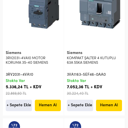
Siemens
Siemens
3RV2031-4VA10 MOTOR
KOMPAKT ŞALTER 4 KUTUPLU
KORUMA 35-40 SIEMENS
63A 55KA SIEMENS
3RV2031-4VA10
3VA1163-5EF46-0AA0
Stokta Var
Stokta Var
5.336,24 TL + KDV
7.052,36 TL + KDV
22.869,60 TL
30.224,40 TL
+ Sepete Ekle
Hemen Al
+ Sepete Ekle
Hemen Al
%72
%72