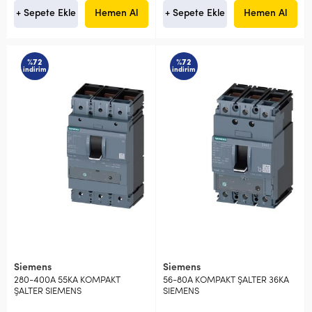
+ Sepete Ekle
Hemen Al
+ Sepete Ekle
Hemen Al
%72
%72
indirim
indirim
Siemens
Siemens
280-400A 55KA KOMPAKT
56-80A KOMPAKT ŞALTER 36KA
ŞALTER SIEMENS
SIEMENS