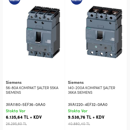
indirim
indirim
Siemens
Siemens
56-80A KOMPAKT ŞALTER 55KA
140-200A KOMPAKT ŞALTER
SIEMENS
36KA SIEMENS
3VA1180-5EF36-0AA0
3VA1220-4EF32-0AA0
Stokta Var
Stokta Var
6.135,64 TL + KDV
9.538,76 TL + KDV
26.295,60 TL
40.880,40 TL