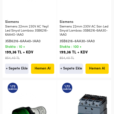
Siemens
Siemens
Siemens 22mm 230V AC Yeşil
Siemens 22mm 230V AC Sarı Led
Led Sinyal Lambası 3SB6216-
Sinyal Lambası 3SB6216-6AA30-
6AA40-1AA0
1AA0
3SB6216-6AA40-1AA0
3SB6216-6AA30-1AA0
Stokta : 10 +
Stokta : 100 +
199,36 TL + KDV
199,36 TL + KDV
854,40 TL
854,40 TL
+ Sepete Ekle
Hemen Al
+ Sepete Ekle
Hemen Al
%72
%72
indirim
indirim