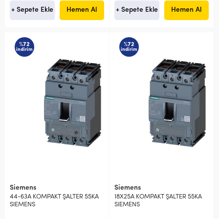
+ Sepete Ekle
Hemen Al
+ Sepete Ekle
Hemen Al
%72
%72
indirim
indirim
Siemens
Siemens
44-63A KOMPAKT ŞALTER 55KA
18X25A KOMPAKT ŞALTER 55KA
SIEMENS
SIEMENS