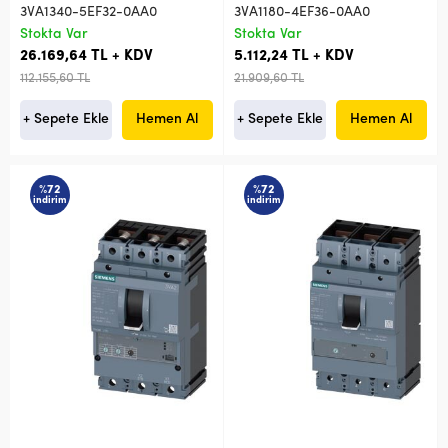
3VA1340-5EF32-0AA0
3VA1180-4EF36-0AA0
Stokta Var
Stokta Var
26.169,64 TL + KDV
5.112,24 TL + KDV
112.155,60 TL
21.909,60 TL
+ Sepete Ekle
Hemen Al
+ Sepete Ekle
Hemen Al
%72
%72
indirim
indirim