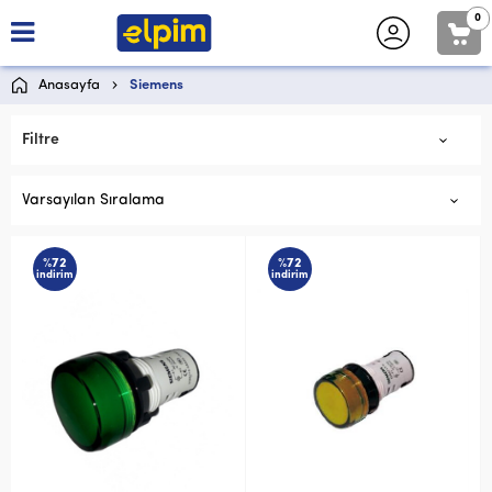
0
Anasayfa
Siemens
Filtre
Varsayılan Sıralama
%72
%72
indirim
indirim