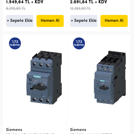
1.949,64 TL + KDV
2.891,84 TL + KDV
8.355,60 TL
12.393,60 TL
+ Sepete Ekle
Hemen Al
+ Sepete Ekle
Hemen Al
%72
%72
indirim
indirim
Siemens
Siemens