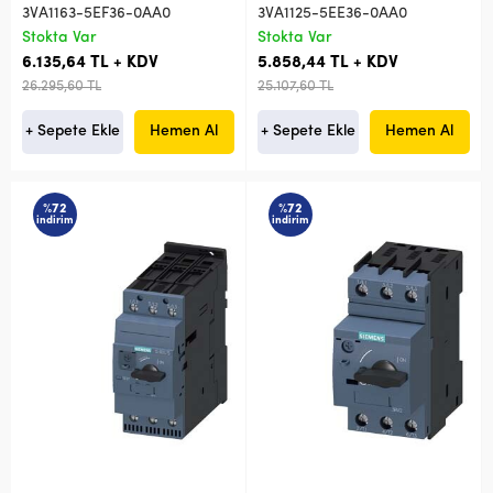
3VA1163-5EF36-0AA0
3VA1125-5EE36-0AA0
Stokta Var
Stokta Var
6.135,64 TL + KDV
5.858,44 TL + KDV
26.295,60 TL
25.107,60 TL
+ Sepete Ekle
Hemen Al
+ Sepete Ekle
Hemen Al
%72
%72
indirim
indirim