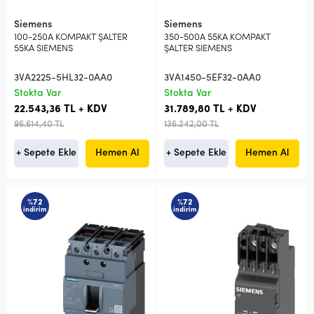
Siemens
Siemens
100-250A KOMPAKT ŞALTER
350-500A 55KA KOMPAKT
55KA SIEMENS
ŞALTER SIEMENS
3VA2225-5HL32-0AA0
3VA1450-5EF32-0AA0
Stokta Var
Stokta Var
22.543,36 TL + KDV
31.789,80 TL + KDV
96.614,40 TL
136.242,00 TL
+ Sepete Ekle
Hemen Al
+ Sepete Ekle
Hemen Al
%72
%72
indirim
indirim