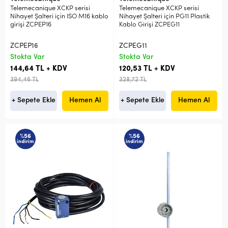
Telemecanique XCKP serisi
Telemecanique XCKP serisi
Nihayet Şalteri için ISO M16 kablo
Nihayet Şalteri için PG11 Plastik
girişi ZCPEP16
Kablo Girişi ZCPEG11
ZCPEP16
ZCPEG11
Stokta Var
Stokta Var
144,64 TL + KDV
120,53 TL + KDV
394,46 TL
328,72 TL
+ Sepete Ekle
Hemen Al
+ Sepete Ekle
Hemen Al
%56
%56
indirim
indirim