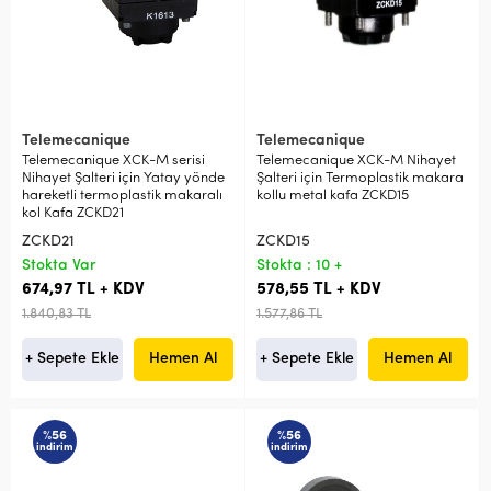
Telemecanique
Telemecanique
Telemecanique XCK-M serisi
Telemecanique XCK-M Nihayet
Nihayet Şalteri için Yatay yönde
Şalteri için Termoplastik makara
hareketli termoplastik makaralı
kollu metal kafa ZCKD15
kol Kafa ZCKD21
ZCKD21
ZCKD15
Stokta Var
Stokta : 10 +
674,97 TL + KDV
578,55 TL + KDV
1.840,83 TL
1.577,86 TL
+ Sepete Ekle
Hemen Al
+ Sepete Ekle
Hemen Al
%56
%56
indirim
indirim