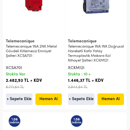
Telemecanique
Telemecanique
Telemecanique 1NA 2NK Metal
Telemecanique 1NA 1NK Doğrusal
Gövdeli Kitlemesiz Emniyet
Hareketli Kafa Yatay
Şalteri XCSA701
Termoplastik Makara Kol
Nihayet Şalteri XCKM121
XCSA701
XCKM121
Stokta Var
Stokta : 10 +
2.482,93 TL + KDV
1.446,37 TL + KDV
6.771,64 TL
3.944,64 TL
+ Sepete Ekle
Hemen Al
+ Sepete Ekle
Hemen Al
%56
%56
indirim
indirim