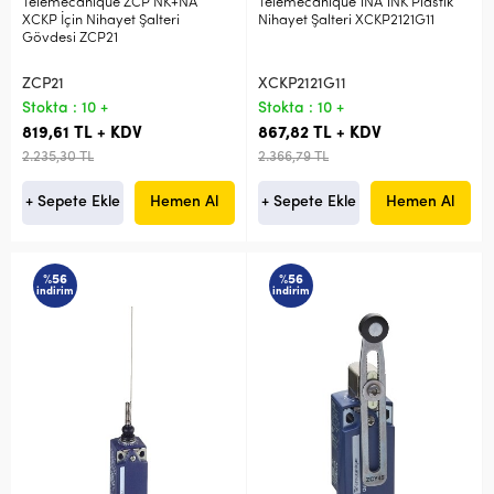
Telemecanique ZCP NK+NA
Telemecanique 1NA 1NK Plastik
XCKP İçin Nihayet Şalteri
Nihayet Şalteri XCKP2121G11
Gövdesi ZCP21
ZCP21
XCKP2121G11
Stokta : 10 +
Stokta : 10 +
819,61 TL + KDV
867,82 TL + KDV
2.235,30 TL
2.366,79 TL
+ Sepete Ekle
Hemen Al
+ Sepete Ekle
Hemen Al
%56
%56
indirim
indirim