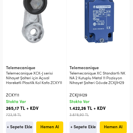
Telemecanique
Telemecanique
Telemecanique XCK-J serisi
Telemecanique XC Standartlı NK
Nihayet Şalteri için Açısal
NA 2 Kutuplu Metal 11 Pozisyon
Hareketli Plastilk Kol Kafa ZCKY11
Nihayet Şalteri Gövde ZCKJ1H29
ZCKY11
ZCKJ1H29
Stokta Var
Stokta Var
265,17 TL + KDV
1.422,26 TL + KDV
723,18 TL
3.878,90 TL
+ Sepete Ekle
Hemen Al
+ Sepete Ekle
Hemen Al