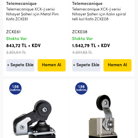
Telemecanique
Telemecanique
Telemecanique XCK-J serisi
Telemecanique XCK-J serisi
Nihayet Şalteri için Metal Pim
Nihayet Şalteri için Kalın spiral
Kafa ZCKE61
telli kol Kafa ZCKE08
ZCKE61
ZCKE08
Stokta Var
Stokta Var
843,72 TL + KDV
1.542,79 TL + KDV
2.301,04 TL
4.207,62 TL
+ Sepete Ekle
Hemen Al
+ Sepete Ekle
Hemen Al
%56
%56
indirim
indirim