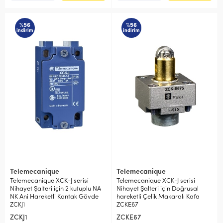
%56
%56
indirim
indirim
Telemecanique
Telemecanique
Telemecanique XCK-J serisi
Telemecanique XCK-J serisi
Nihayet Şalteri için 2 kutuplu NA
Nihayet Şalteri için Doğrusal
NK Ani Hareketli Kontak Gövde
hareketli Çelik Makaralı Kafa
ZCKJ1
ZCKE67
ZCKJ1
ZCKE67