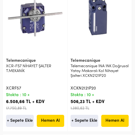
Telemecanique
Telemecanique
XCR-F57 NİHAYET ŞALTER
Telemecanique 1NA 1NK Doğrusal
T.MEKANİK
Yatay Makaralı Kol Nihayet
Şalteri XCKN2121P20
XCRF57
XCKN2121P20
Stokta : 10 +
Stokta : 10 +
6.508,66 TL + KDV
506,23 TL + KDV
17.750,89 TL
1.380,62 TL
+ Sepete Ekle
Hemen Al
+ Sepete Ekle
Hemen Al