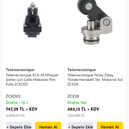
Telemecanique
Telemecanique
Telemecanique XCK-M Nihayet
Telemecanique Yatay Dikey
Şalteri için Çelik Makaralı Pim
Yönde Haraketli Ter. Makaralı Kol
Kafa ZCKD02
ZCE28
ZCKD02
ZCE28
Stokta : 10 +
Stokta Var
747,29 TL + KDV
482,12 TL + KDV
2.038,07 TL
1.314,88 TL
+ Sepete Ekle
Hemen Al
+ Sepete Ekle
Hemen Al