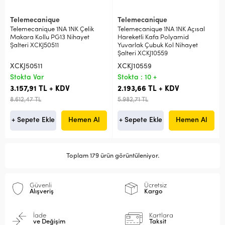
Telemecanique
Telemecanique
Telemecanique 1NA 1NK Çelik
Telemecanique 1NA 1NK Açısal
Makara Kollu PG13 Nihayet
Hareketli Kafa Polyamid
Şalteri XCKJ50511
Yuvarlak Çubuk Kol Nihayet
Şalteri XCKJ10559
XCKJ50511
XCKJ10559
Stokta Var
Stokta : 10 +
3.157,91 TL + KDV
2.193,66 TL + KDV
8.612,47 TL
5.982,71 TL
+ Sepete Ekle
Hemen Al
+ Sepete Ekle
Hemen Al
Toplam 179 ürün görüntüleniyor.
Güvenli
Ücretsiz
Alışveriş
Kargo
İade
Kartlara
ve Değişim
Taksit