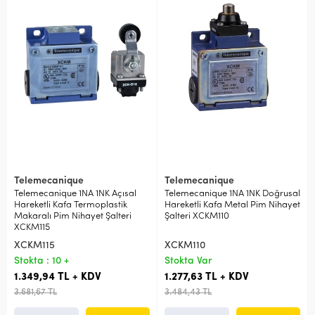
Telemecanique
Telemecanique
Telemecanique 1NA 1NK Açısal
Telemecanique 1NA 1NK Doğrusal
Hareketli Kafa Termoplastik
Hareketli Kafa Metal Pim Nihayet
Makaralı Pim Nihayet Şalteri
Şalteri XCKM110
XCKM115
XCKM115
XCKM110
Stokta : 10 +
Stokta Var
1.349,94 TL + KDV
1.277,63 TL + KDV
3.681,67 TL
3.484,43 TL