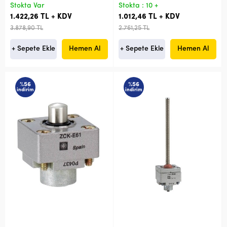
Stokta Var
Stokta : 10 +
1.422,26 TL + KDV
1.012,46 TL + KDV
3.878,90 TL
2.761,25 TL
+ Sepete Ekle
Hemen Al
+ Sepete Ekle
Hemen Al
%56
%56
indirim
indirim