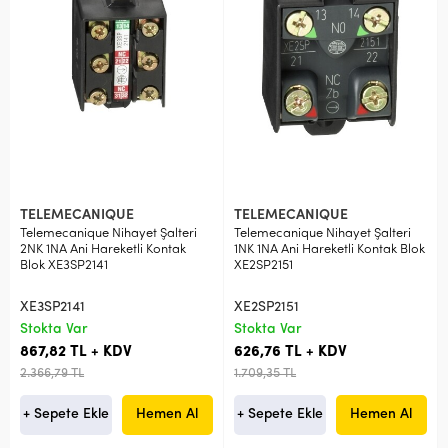
TELEMECANIQUE
TELEMECANIQUE
Telemecanique Nihayet Şalteri
Telemecanique Nihayet Şalteri
2NK 1NA Ani Hareketli Kontak
1NK 1NA Ani Hareketli Kontak Blok
Blok XE3SP2141
XE2SP2151
XE3SP2141
XE2SP2151
Stokta Var
Stokta Var
867,82 TL + KDV
626,76 TL + KDV
2.366,79 TL
1.709,35 TL
+ Sepete Ekle
Hemen Al
+ Sepete Ekle
Hemen Al