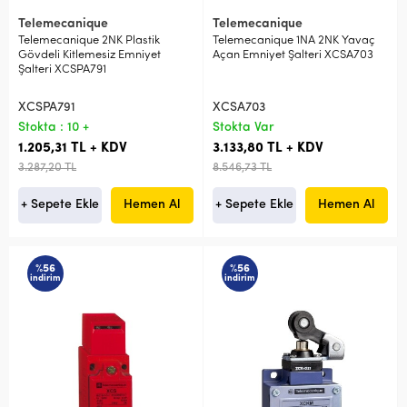
Telemecanique
Telemecanique
Telemecanique 2NK Plastik
Telemecanique 1NA 2NK Yavaç
Gövdeli Kitlemesiz Emniyet
Açan Emniyet Şalteri XCSA703
Şalteri XCSPA791
XCSPA791
XCSA703
Stokta : 10 +
Stokta Var
1.205,31 TL + KDV
3.133,80 TL + KDV
3.287,20 TL
8.546,73 TL
+ Sepete Ekle
Hemen Al
+ Sepete Ekle
Hemen Al
%56
%56
indirim
indirim