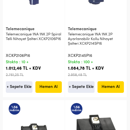
Telemecanique
Telemecanique
Telemecanique 1NA 1NK 2P Spiral
Telemecanique 1NA 1NK 2P
Telli Nihayet Şalteri XCKP2106P16
Ayarlanabilir Kollu Nihayet
Şalteri XCKP2145P16
XCKP2106P16
XCKP2145P16
Stokta : 10 +
Stokta : 100 +
1.012,46 TL + KDV
1.084,78 TL + KDV
2.761,25 TL
2.958,48 TL
+ Sepete Ekle
Hemen Al
+ Sepete Ekle
Hemen Al
%56
%56
indirim
indirim