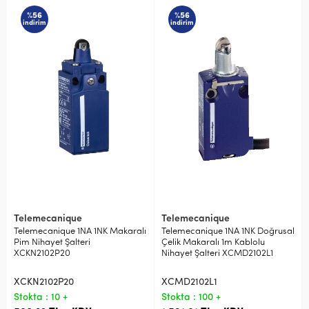
%56
%56
indirim
indirim
Telemecanique
Telemecanique
Telemecanique 1NA 1NK Makaralı
Telemecanique 1NA 1NK Doğrusal
Pim Nihayet Şalteri
Çelik Makaralı 1m Kablolu
XCKN2102P20
Nihayet Şalteri XCMD2102L1
XCKN2102P20
XCMD2102L1
Stokta : 10 +
Stokta : 100 +