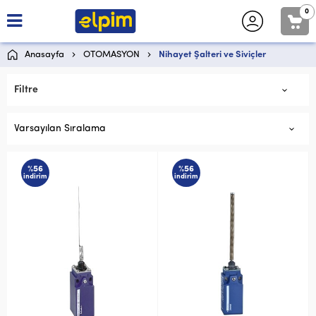
0
Anasayfa
OTOMASYON
Nihayet Şalteri ve Siviçler
Filtre
Varsayılan Sıralama
%56
%56
indirim
indirim