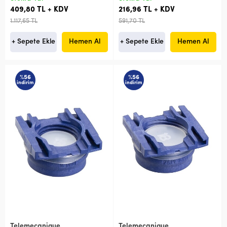
409,80 TL + KDV
216,96 TL + KDV
1.117,65 TL
591,70 TL
+ Sepete Ekle
Hemen Al
+ Sepete Ekle
Hemen Al
%56
%56
indirim
indirim
Telemecanique
Telemecanique