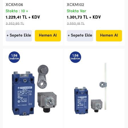
XCKM106
XCKM102
Stokta : 10 +
Stokta Var
1.229,41 TL + KDV
1.301,73 TL + KDV
3.352,95 TL
3.550,18 TL
+ Sepete Ekle
Hemen Al
+ Sepete Ekle
Hemen Al
%56
%56
indirim
indirim