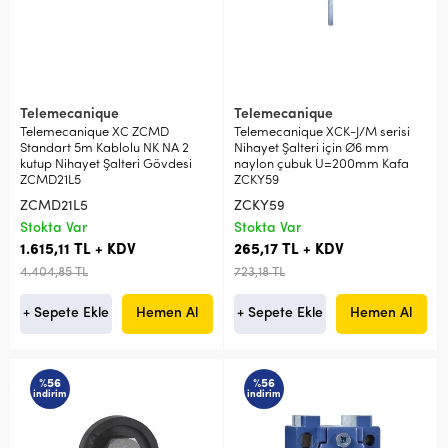
Telemecanique
Telemecanique
Telemecanique XC ZCMD
Telemecanique XCK-J/M serisi
Standart 5m Kablolu NK NA 2
Nihayet Şalteri için Ø6 mm
kutup Nihayet Şalteri Gövdesi
naylon çubuk U=200mm Kafa
ZCMD21L5
ZCKY59
ZCMD21L5
ZCKY59
Stokta Var
Stokta Var
1.615,11 TL + KDV
265,17 TL + KDV
4.404,85 TL
723,18 TL
+ Sepete Ekle
Hemen Al
+ Sepete Ekle
Hemen Al
%56
%56
indirim
indirim