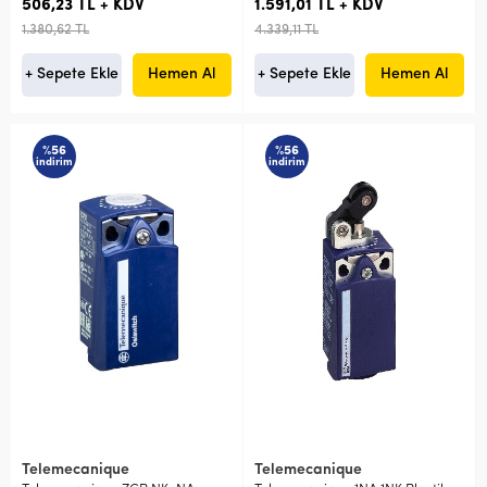
506,23 TL + KDV
1.591,01 TL + KDV
1.380,62 TL
4.339,11 TL
+ Sepete Ekle
Hemen Al
+ Sepete Ekle
Hemen Al
%56
%56
indirim
indirim
Telemecanique
Telemecanique