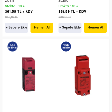
ZCE11
ZCE10
Stokta : 10 +
Stokta : 10 +
361,59 TL + KDV
361,59 TL + KDV
986,16 TL
986,16 TL
+ Sepete Ekle
Hemen Al
+ Sepete Ekle
Hemen Al
%56
%56
indirim
indirim