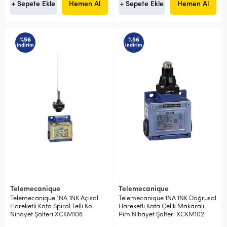
+ Sepete Ekle
Hemen Al
+ Sepete Ekle
Hemen Al
%56
%56
indirim
indirim
Telemecanique
Telemecanique
Telemecanique 1NA 1NK Açısal
Telemecanique 1NA 1NK Doğrusal
Hareketli Kafa Spiral Telli Kol
Hareketli Kafa Çelik Makaralı
Nihayet Şalteri XCKM106
Pim Nihayet Şalteri XCKM102