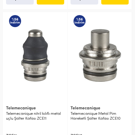
%56
%56
indirim
indirim
Telemecanique
Telemecanique
Telemecanique nitril kılıflı metal
Telemecanique Metal Pim
uçlu Şalter Kafası ZCE11
Hareketli Şalter Kafası ZCE10