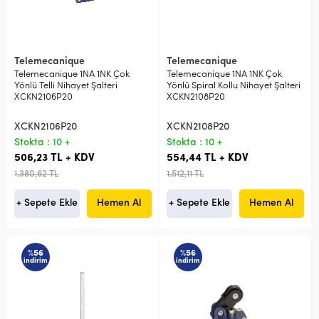
Telemecanique
Telemecanique
Telemecanique 1NA 1NK Çok
Telemecanique 1NA 1NK Çok
Yönlü Telli Nihayet Şalteri
Yönlü Spiral Kollu Nihayet Şalteri
XCKN2106P20
XCKN2108P20
XCKN2106P20
XCKN2108P20
Stokta : 10 +
Stokta : 10 +
506,23 TL + KDV
554,44 TL + KDV
1.380,62 TL
1.512,11 TL
+ Sepete Ekle
Hemen Al
+ Sepete Ekle
Hemen Al
%56
%56
indirim
indirim