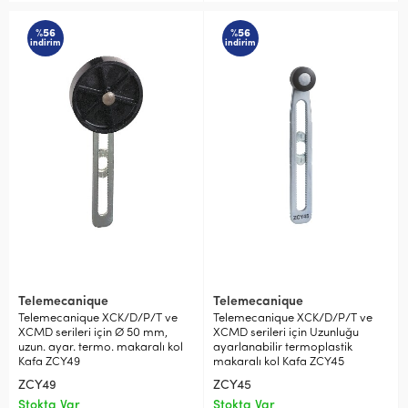
%56
%56
indirim
indirim
Telemecanique
Telemecanique
Telemecanique XCK/D/P/T ve
Telemecanique XCK/D/P/T ve
XCMD serileri için Ø 50 mm,
XCMD serileri için Uzunluğu
uzun. ayar. termo. makaralı kol
ayarlanabilir termoplastik
Kafa ZCY49
makaralı kol Kafa ZCY45
ZCY49
ZCY45
Stokta Var
Stokta Var