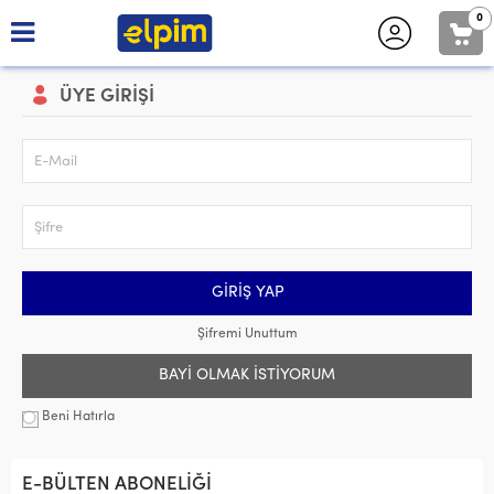
0
ÜYE GIRIŞI
E-Mail
Şifre
GIRIŞ YAP
Şifremi Unuttum
BAYI OLMAK İSTIYORUM
Beni Hatırla
E-BÜLTEN ABONELİĞİ