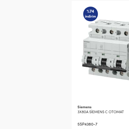
%74
indirim
Siemens
3X80A SİEMENS C OTOMAT
5SP4380-7