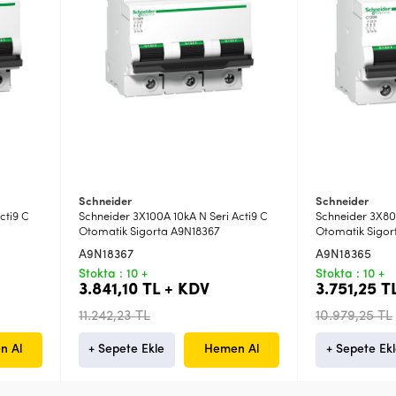
Schneider
Schneider
cti9 C
Schneider 3X100A 10kA N Seri Acti9 C
Schneider 3X80A
Otomatik Sigorta A9N18367
Otomatik Sigor
A9N18367
A9N18365
Stokta : 10 +
Stokta : 10 +
3.841,10 TL + KDV
3.751,25 T
11.242,23 TL
10.979,25 TL
n Al
+ Sepete Ekle
Hemen Al
+ Sepete Ek