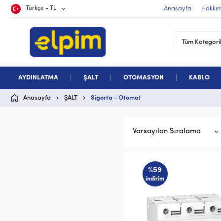
Türkçe - TL
Anasayfa
Hakkı
AYDINLATMA
ŞALT
OTOMASYON
KABLO
Anasayfa
ŞALT
Sigorta - Otomat
Varsayılan Sıralama
%59
indirim