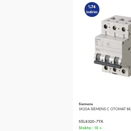
%74
indirim
Siemens
3X20A SİEMENS C OTOMAT 6K
5SL6320-7YA
Stokta : 10 +