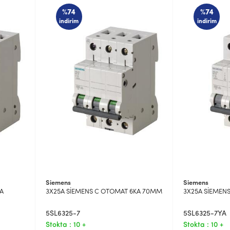
%74
%74
indirim
indirim
Siemens
Siemens
A
3X25A SİEMENS C OTOMAT 6KA 70MM
3X25A SİEMEN
5SL6325-7
5SL6325-7YA
Stokta : 10 +
Stokta : 10 +