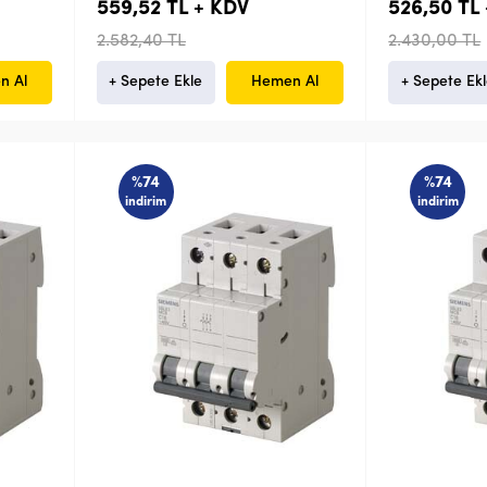
559,52 TL + KDV
526,50 TL
2.582,40 TL
2.430,00 TL
n Al
+ Sepete Ekle
Hemen Al
+ Sepete Ek
%74
%74
indirim
indirim