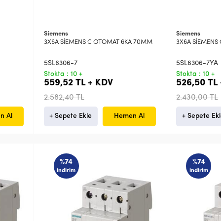
Siemens
Siemens
3X6A SİEMENS C OTOMAT 6KA 70MM
3X6A SİEMENS
5SL6306-7
5SL6306-7YA
Stokta : 10 +
Stokta : 10 +
559,52 TL + KDV
526,50 TL
2.582,40 TL
2.430,00 TL
n Al
+ Sepete Ekle
Hemen Al
+ Sepete Ek
%74
%74
indirim
indirim