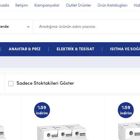
mızda
İletişim
Kampanyalar
Outlet Ürünler
Ürün Katalogları
Hız
ANAHTAR & PRİZ
ELEKTRİK & TESİSAT
ISITMA VE SO
Sadece Stoktakileri Göster
%59
%59
indirim
indirim