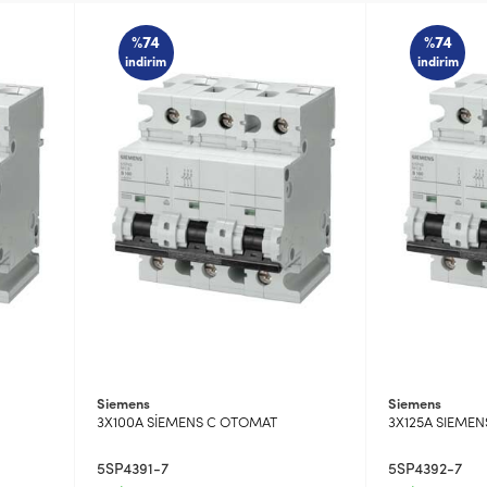
%74
%74
indirim
indirim
Siemens
Siemens
3X100A SİEMENS C OTOMAT
3X125A SIEME
5SP4391-7
5SP4392-7