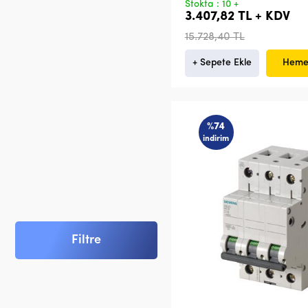
Stokta : 10 +
3.407,82 TL + KDV
15.728,40 TL
+ Sepete Ekle
Heme
%74
indirim
Filtre