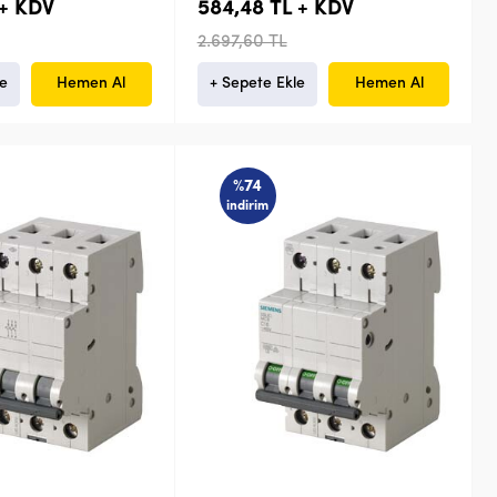
 + KDV
584,48 TL + KDV
2.697,60 TL
le
Hemen Al
+ Sepete Ekle
Hemen Al
%74
indirim