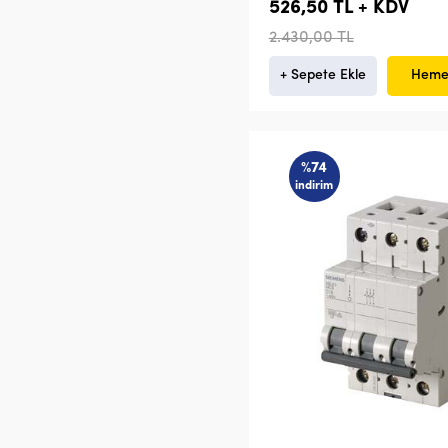
526,50 TL + KDV
2.430,00 TL
+ Sepete Ekle
Heme
%74
indirim