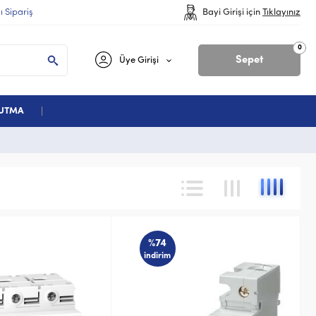
lı Sipariş
Bayi Girişi için
Tıklayınız
0
Sepet
Üye Girişi
ĞUTMA
%74
indirim