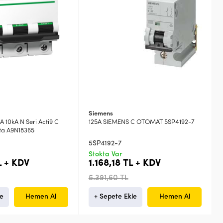
Siemens
 10kA N Seri Acti9 C
125A SIEMENS C OTOMAT 5SP4192-7
ta A9N18365
5SP4192-7
Stokta Var
L + KDV
1.168,18 TL + KDV
5.391,60 TL
le
Hemen Al
+ Sepete Ekle
Hemen Al