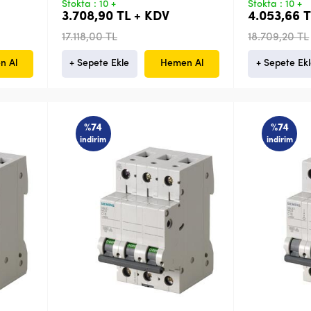
Stokta : 10 +
Stokta : 10 +
3.708,90 TL + KDV
4.053,66 
17.118,00 TL
18.709,20 TL
n Al
+ Sepete Ekle
Hemen Al
+ Sepete Ek
%74
%74
indirim
indirim