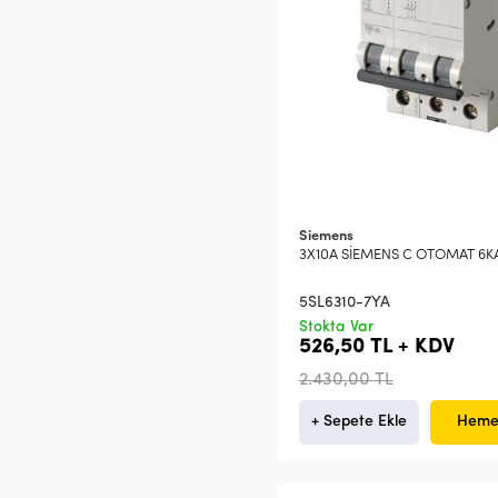
Siemens
3X10A SİEMENS C OTOMAT 6K
5SL6310-7YA
Stokta Var
526,50 TL + KDV
2.430,00 TL
+ Sepete Ekle
Heme