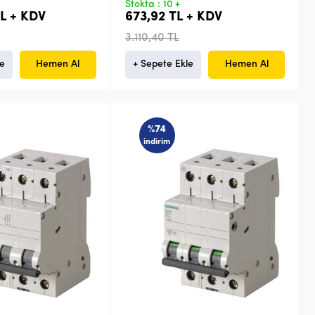
Stokta : 10 +
TL + KDV
673,92 TL + KDV
3.110,40 TL
le
Hemen Al
+ Sepete Ekle
Hemen Al
%74
indirim