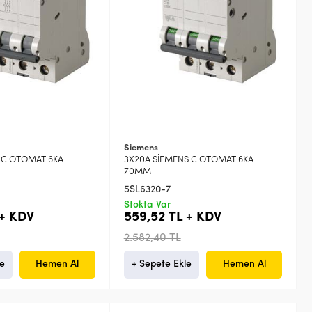
Siemens
S C OTOMAT 6KA
3X20A SİEMENS C OTOMAT 6KA
70MM
5SL6320-7
Stokta Var
 + KDV
559,52 TL + KDV
2.582,40 TL
le
Hemen Al
+ Sepete Ekle
Hemen Al