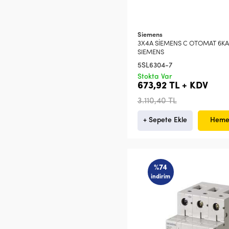
Siemens
3X4A SİEMENS C OTOMAT 6KA
SIEMENS
5SL6304-7
Stokta Var
673,92 TL + KDV
3.110,40 TL
+ Sepete Ekle
Heme
%74
indirim