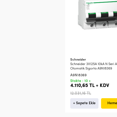
Schneider
Schneider 3X125A 10kA N Seri A
Otomatik Sigorta A9N18369
A9N18369
Stokta : 10 +
4.110,65 TL + KDV
12.031,16 TL
+ Sepete Ekle
Heme