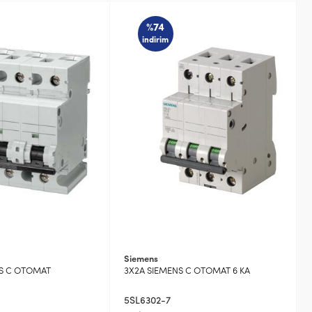
%74
indirim
Siemens
NS C OTOMAT
3X2A SIEMENS C OTOMAT 6 KA
5SL6302-7