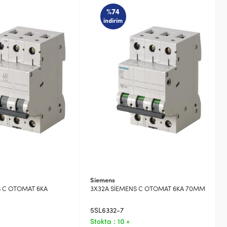
%74
indirim
Siemens
S C OTOMAT 6KA
3X32A SİEMENS C OTOMAT 6KA 70MM
5SL6332-7
Stokta : 10 +