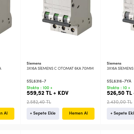
Siemens
Siemens
A
3X16A SİEMENS C OTOMAT 6KA 70MM
3X16A SİEMEN
5SL6316-7
5SL6316-7YA
Stokta : 100 +
Stokta : 10 +
559,52 TL + KDV
526,50 TL
2.582,40 TL
2.430,00 TL
n Al
+ Sepete Ekle
Hemen Al
+ Sepete Ek