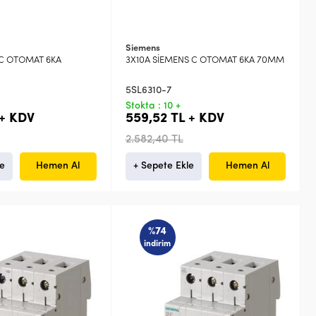
Siemens
 C OTOMAT 6KA
3X10A SİEMENS C OTOMAT 6KA 70MM
5SL6310-7
Stokta : 10 +
 + KDV
559,52 TL + KDV
2.582,40 TL
le
Hemen Al
+ Sepete Ekle
Hemen Al
%74
indirim