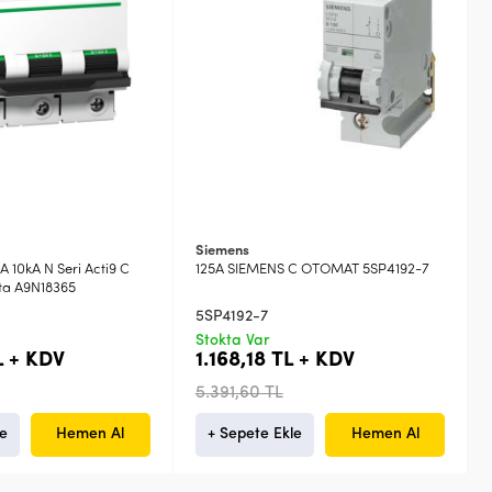
Siemens
 10kA N Seri Acti9 C
125A SIEMENS C OTOMAT 5SP4192-7
ta A9N18365
5SP4192-7
Stokta Var
L + KDV
1.168,18 TL + KDV
5.391,60 TL
le
Hemen Al
+ Sepete Ekle
Hemen Al