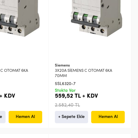
Siemens
S C OTOMAT 6KA
3X20A SİEMENS C OTOMAT 6KA
70MM
5SL6320-7
Stokta Var
 + KDV
559,52 TL + KDV
2.582,40 TL
le
Hemen Al
+ Sepete Ekle
Hemen Al