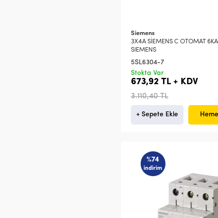
Siemens
3X4A SİEMENS C OTOMAT 6KA
SIEMENS
5SL6304-7
Stokta Var
673,92 TL + KDV
3.110,40 TL
+ Sepete Ekle
Heme
%74
indirim