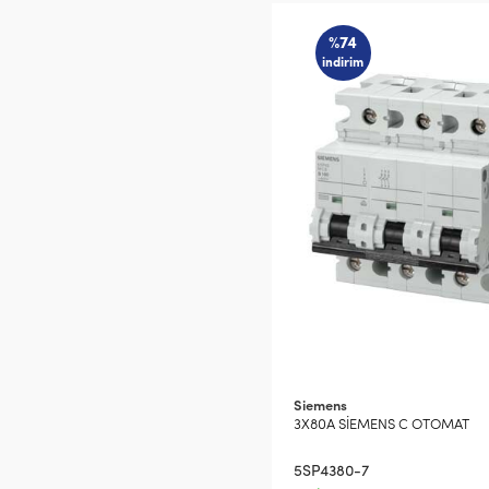
%74
indirim
Siemens
3X80A SİEMENS C OTOMAT
5SP4380-7