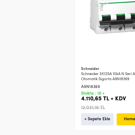
Schneider
Schneider 3X125A 10kA N Seri A
Otomatik Sigorta A9N18369
A9N18369
Stokta : 10 +
4.110,65 TL + KDV
12.031,16 TL
+ Sepete Ekle
Heme