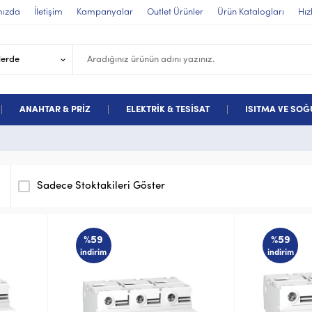
mızda
İletişim
Kampanyalar
Outlet Ürünler
Ürün Katalogları
Hız
ANAHTAR & PRİZ
ELEKTRİK & TESİSAT
ISITMA VE SO
Sadece Stoktakileri Göster
%59
%59
indirim
indirim