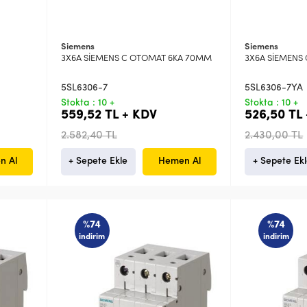
Siemens
Siemens
3X6A SİEMENS C OTOMAT 6KA 70MM
3X6A SİEMENS
5SL6306-7
5SL6306-7YA
Stokta : 10 +
Stokta : 10 +
559,52 TL + KDV
526,50 TL
2.582,40 TL
2.430,00 TL
n Al
+ Sepete Ekle
Hemen Al
+ Sepete Ek
%74
%74
indirim
indirim