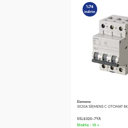
%74
indirim
Siemens
3X20A SİEMENS C OTOMAT 6K
5SL6320-7YA
Stokta : 10 +