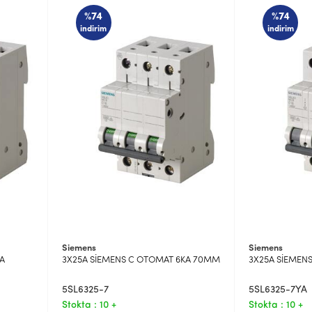
%74
%74
indirim
indirim
Siemens
Siemens
A
3X25A SİEMENS C OTOMAT 6KA 70MM
3X25A SİEMEN
5SL6325-7
5SL6325-7YA
Stokta : 10 +
Stokta : 10 +