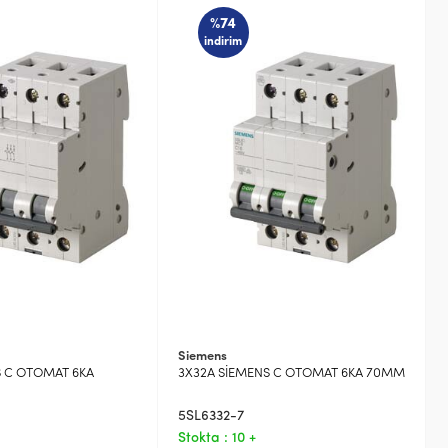
%74
indirim
Siemens
S C OTOMAT 6KA
3X32A SİEMENS C OTOMAT 6KA 70MM
5SL6332-7
Stokta : 10 +