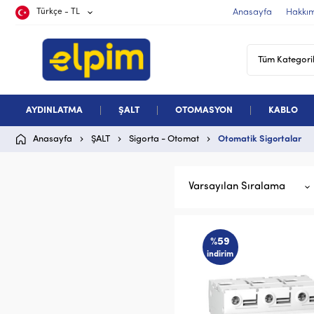
Türkçe - TL
Anasayfa
Hakkı
AYDINLATMA
ŞALT
OTOMASYON
KABLO
Anasayfa
ŞALT
Sigorta - Otomat
Otomatik Sigortalar
Varsayılan Sıralama
%59
indirim