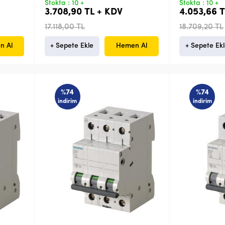
Stokta : 10 +
Stokta : 10 +
3.708,90 TL + KDV
4.053,66 
17.118,00 TL
18.709,20 TL
n Al
+ Sepete Ekle
Hemen Al
+ Sepete Ek
%74
%74
indirim
indirim