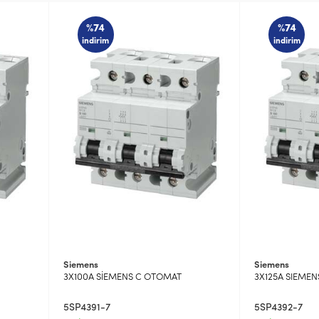
%74
%74
indirim
indirim
Siemens
Siemens
3X100A SİEMENS C OTOMAT
3X125A SIEME
5SP4391-7
5SP4392-7