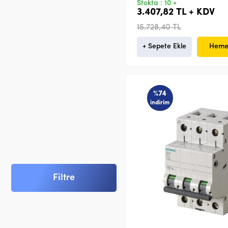
Stokta : 10 +
3.407,82 TL + KDV
15.728,40 TL
+ Sepete Ekle
Heme
%74
indirim
Filtre