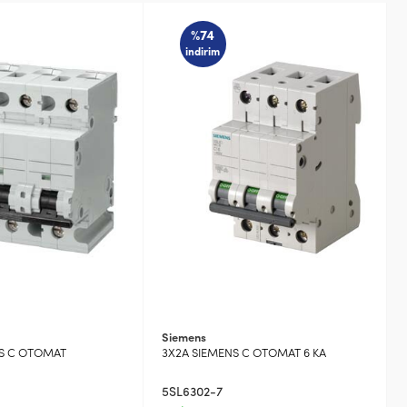
%74
indirim
Siemens
NS C OTOMAT
3X2A SIEMENS C OTOMAT 6 KA
5SL6302-7