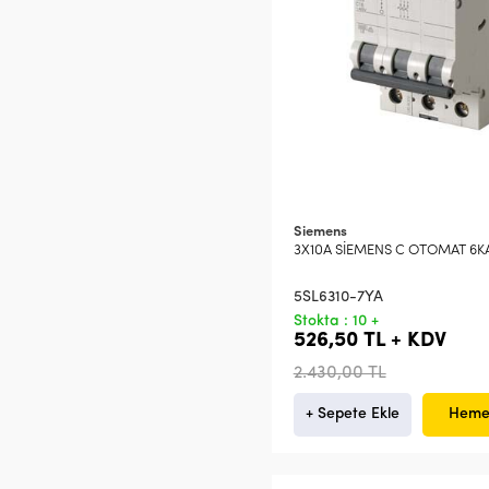
Siemens
3X10A SİEMENS C OTOMAT 6K
5SL6310-7YA
Stokta : 10 +
526,50 TL + KDV
2.430,00 TL
+ Sepete Ekle
Heme