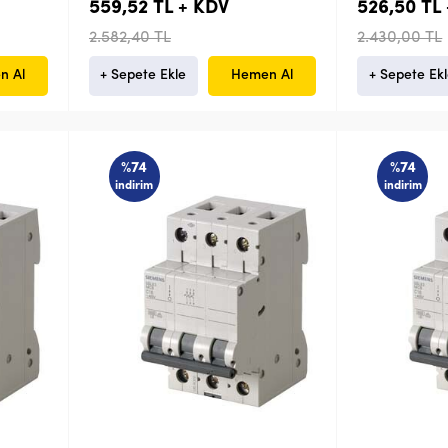
559,52 TL + KDV
526,50 TL
2.582,40 TL
2.430,00 TL
n Al
+ Sepete Ekle
Hemen Al
+ Sepete Ek
%74
%74
indirim
indirim