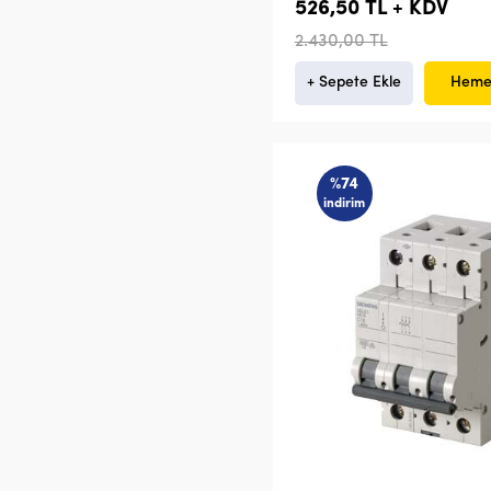
526,50 TL + KDV
2.430,00 TL
+ Sepete Ekle
Heme
%74
indirim