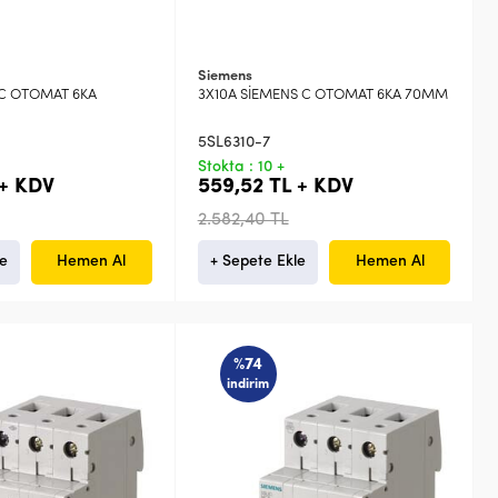
Siemens
 C OTOMAT 6KA
3X10A SİEMENS C OTOMAT 6KA 70MM
5SL6310-7
Stokta : 10 +
 + KDV
559,52 TL + KDV
2.582,40 TL
le
Hemen Al
+ Sepete Ekle
Hemen Al
%74
indirim