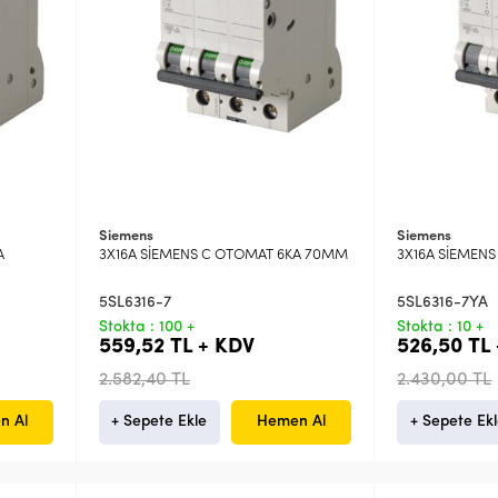
Siemens
Siemens
A
3X16A SİEMENS C OTOMAT 6KA 70MM
3X16A SİEMEN
5SL6316-7
5SL6316-7YA
Stokta : 100 +
Stokta : 10 +
559,52 TL + KDV
526,50 TL
2.582,40 TL
2.430,00 TL
n Al
+ Sepete Ekle
Hemen Al
+ Sepete Ek