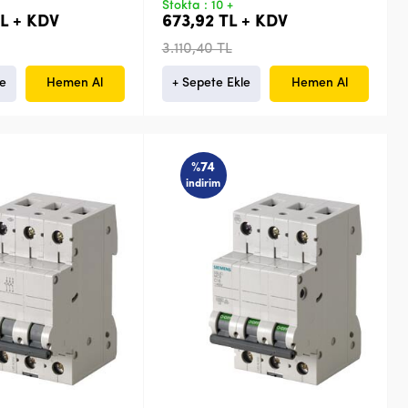
Stokta : 10 +
TL + KDV
673,92 TL + KDV
3.110,40 TL
le
Hemen Al
+ Sepete Ekle
Hemen Al
%74
indirim