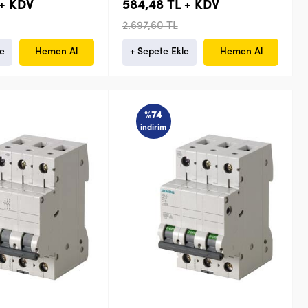
 + KDV
584,48 TL + KDV
2.697,60 TL
le
Hemen Al
+ Sepete Ekle
Hemen Al
%74
indirim