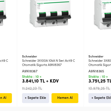
Schneider
Schneider
cti9 C
Schneider 3X100A 10kA N Seri Acti9 C
Schneider 3X80A
Otomatik Sigorta A9N18367
Otomatik Sigor
A9N18367
A9N18365
Stokta : 10 +
Stokta : 10 +
3.841,10 TL + KDV
3.751,25 T
11.242,23 TL
10.979,25 TL
n Al
+ Sepete Ekle
Hemen Al
+ Sepete Ek