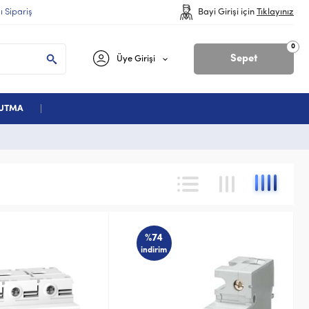
lı Sipariş
Bayi Girişi için
Tıklayınız
0
Sepet
Üye Girişi
ĞUTMA
%74
indirim