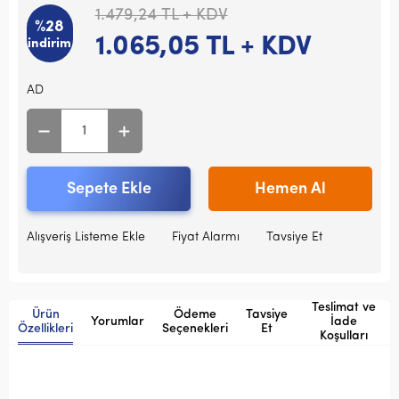
1.479,24
TL + KDV
%28
1.065,05
TL + KDV
indirim
AD
Sepete Ekle
Hemen Al
Alışveriş Listeme Ekle
Fiyat Alarmı
Tavsiye Et
Teslimat ve
Ürün
Ödeme
Tavsiye
Yorumlar
İade
Özellikleri
Seçenekleri
Et
Koşulları