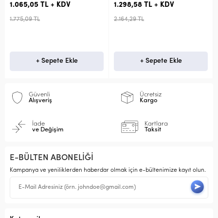
1.298,58 TL + KDV
1.328,56 TL + KDV
2.164,29 TL
2.214,26 TL
le
+ Sepete Ekle
+ Sepete Ekle
Güvenli
Ücretsiz
Alışveriş
Kargo
İade
Kartlara
ve Değişim
Taksit
E-BÜLTEN ABONELİĞİ
Kampanya ve yeniliklerden haberdar olmak için e-bültenimize kayıt olun.