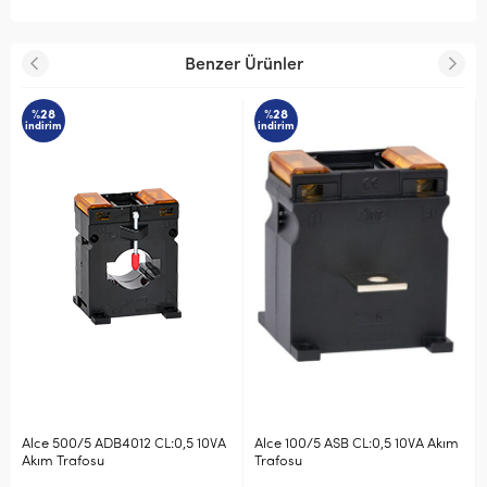
Benzer Ürünler
%28
%28
indirim
indirim
:0,5 10VA
Alce 100/5 ASB CL:0,5 10VA Akım
Alce 30/5 ASB CL:0,5 10V
Trafosu
Trafosu