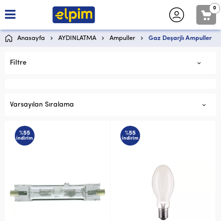
0
Anasayfa
AYDINLATMA
Ampuller
Gaz Deşarjlı Ampuller
Filtre
Varsayılan Sıralama
%55
%55
indirim
indirim