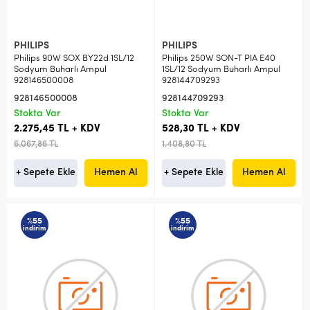
PHILIPS
PHILIPS
Philips 90W SOX BY22d 1SL/12
Philips 250W SON-T PIA E40
Sodyum Buharlı Ampul
1SL/12 Sodyum Buharlı Ampul
928146500008
928144709293
928146500008
928144709293
Stokta Var
Stokta Var
2.275,45 TL + KDV
528,30 TL + KDV
6.067,86 TL
1.408,80 TL
+ Sepete Ekle
Hemen Al
+ Sepete Ekle
Hemen Al
%55
%55
indirim
indirim