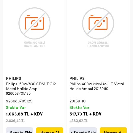
PHILIPS
PHILIPS
Philips 150W/830 CDM-T G12
Philips 400W Mavi MH-T Metal
Metal Halide Ampul
Halide Ampul 20159110
928083705125
928083705125
20159110
Stokta Var
Stokta Var
1.063,68 TL + KDV
517,73 TL + KDV
2.836,49 TL
1.380,62 TL