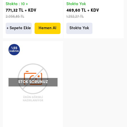
Stokta : 10 +
Stokta Yok
771,32 TL + KDV
469,60 TL + KDV
2.056,85 TL
1.252,27 TL
+ Sepete Ekle
Hemen Al
Stokta Yok
%55
indirim
STOK SORUNUZ