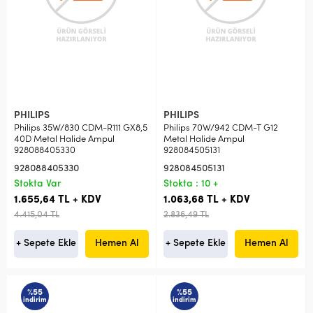
PHILIPS
PHILIPS
Philips 35W/830 CDM-R111 GX8,5
Philips 70W/942 CDM-T G12
40D Metal Halide Ampul
Metal Halide Ampul
928088405330
928084505131
928088405330
928084505131
Stokta Var
Stokta : 10 +
1.655,64 TL + KDV
1.063,68 TL + KDV
4.415,04 TL
2.836,49 TL
+ Sepete Ekle
Hemen Al
+ Sepete Ekle
Hemen Al
%55
%55
indirim
indirim