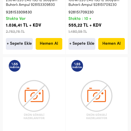
250W/220 E40 1SL/12 Sodyum
100W/220 E40 1SL/12 Sodyum
Buharlı Ampul 928153309830
Buharlı Ampul 928151709230
928153309830
928151709230
Stokta Var
Stokta : 10 +
1.036,41 TL + KDV
555,22 TL + KDV
2.763,76 TL
1.480,59 TL
+ Sepete Ekle
Hemen Al
+ Sepete Ekle
Hemen Al
%55
%55
indirim
indirim