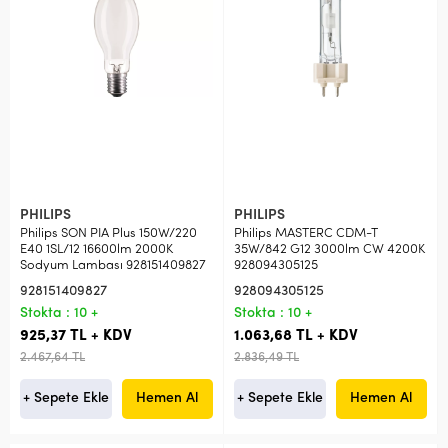
PHILIPS
PHILIPS
Philips SON PIA Plus 150W/220
Philips MASTERC CDM-T
E40 1SL/12 16600lm 2000K
35W/842 G12 3000lm CW 4200K
Sodyum Lambası 928151409827
928094305125
928151409827
928094305125
Stokta : 10 +
Stokta : 10 +
925,37 TL + KDV
1.063,68 TL + KDV
2.467,64 TL
2.836,49 TL
+ Sepete Ekle
Hemen Al
+ Sepete Ekle
Hemen Al