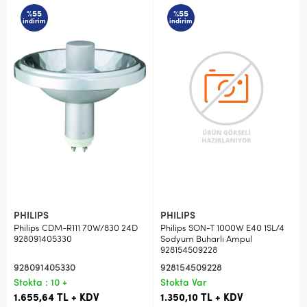
%55
%55
indirim
indirim
PHILIPS
PHILIPS
Philips CDM-R111 70W/830 24D
Philips SON-T 1000W E40 1SL/4
928091405330
Sodyum Buharlı Ampul
928154509228
928091405330
928154509228
Stokta : 10 +
Stokta Var
1.655,64 TL + KDV
1.350,10 TL + KDV