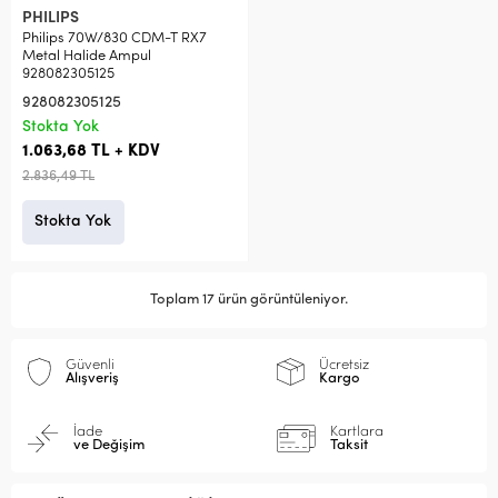
PHILIPS
Philips 70W/830 CDM-T RX7
Metal Halide Ampul
928082305125
928082305125
Stokta Yok
1.063,68 TL + KDV
2.836,49 TL
Stokta Yok
Toplam 17 ürün görüntüleniyor.
Güvenli
Ücretsiz
Alışveriş
Kargo
İade
Kartlara
ve Değişim
Taksit