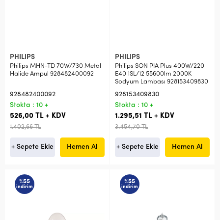
PHILIPS
PHILIPS
Philips MHN-TD 70W/730 Metal
Philips SON PIA Plus 400W/220
Halide Ampul 928482400092
E40 1SL/12 55600lm 2000K
Sodyum Lambası 928153409830
928482400092
928153409830
Stokta : 10 +
Stokta : 10 +
526,00 TL + KDV
1.295,51 TL + KDV
1.402,66 TL
3.454,70 TL
+ Sepete Ekle
Hemen Al
+ Sepete Ekle
Hemen Al
%55
%55
indirim
indirim