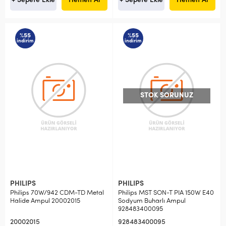
+ Sepete Ekle
Hemen Al
+ Sepete Ekle
Hemen Al
%55
%55
indirim
indirim
STOK SORUNUZ
PHILIPS
PHILIPS
Philips 70W/942 CDM-TD Metal
Philips MST SON-T PIA 150W E40
Halide Ampul 20002015
Sodyum Buharlı Ampul
928483400095
20002015
928483400095