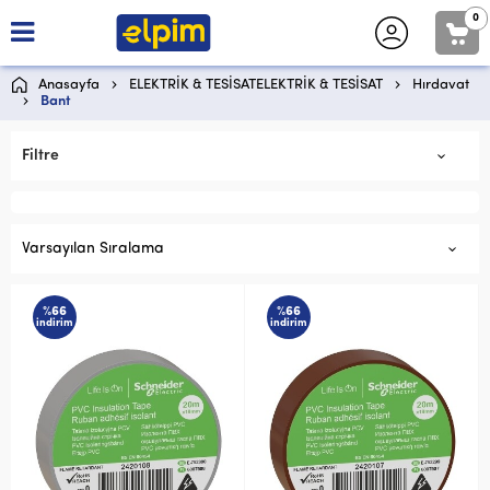
0
Anasayfa
ELEKTRİK & TESİSATELEKTRİK & TESİSAT
Hırdavat
Bant
Filtre
Varsayılan Sıralama
%66
%66
indirim
indirim