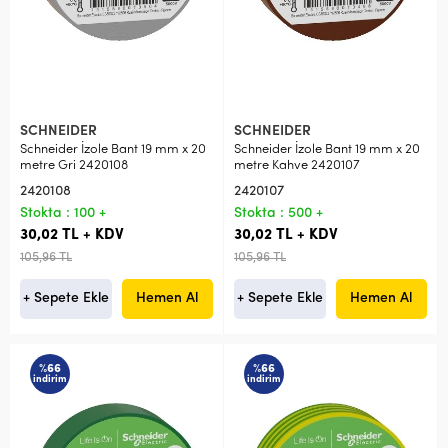
SCHNEIDER
SCHNEIDER
Schneider İzole Bant 19 mm x 20
Schneider İzole Bant 19 mm x 20
metre Gri 2420108
metre Kahve 2420107
2420108
2420107
Stokta : 100 +
Stokta : 500 +
30,02 TL + KDV
30,02 TL + KDV
105,96 TL
105,96 TL
+ Sepete Ekle
Hemen Al
+ Sepete Ekle
Hemen Al
%66
%66
indirim
indirim