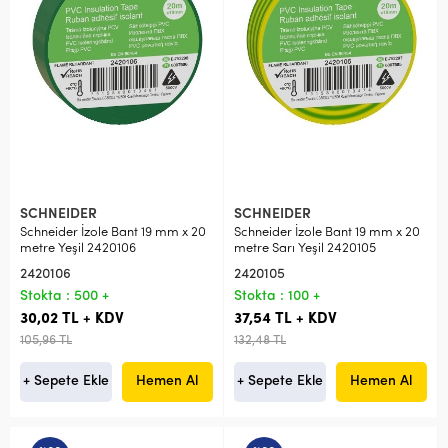
SCHNEIDER
SCHNEIDER
Schneider İzole Bant 19 mm x 20
Schneider İzole Bant 19 mm x 20
metre Yeşil 2420106
metre Sarı Yeşil 2420105
2420106
2420105
Stokta : 500 +
Stokta : 100 +
30,02 TL + KDV
37,54 TL + KDV
105,96 TL
132,48 TL
+ Sepete Ekle
Hemen Al
+ Sepete Ekle
Hemen Al