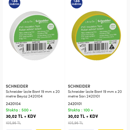
%66
%66
indirim
indirim
SCHNEIDER
SCHNEIDER
Schneider İzole Bant 19 mm x 20
Schneider İzole Bant 19 mm x 20
metre Beyaz 2420104
metre Sarı 2420101
2420104
2420101
Stokta : 500 +
Stokta : 100 +
30,02 TL + KDV
30,02 TL + KDV
105,96 TL
105,96 TL