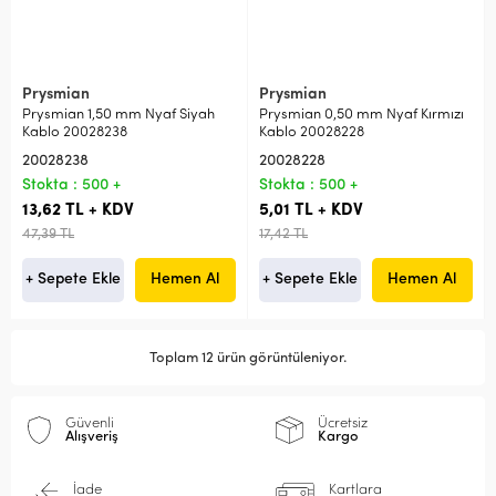
Prysmian
Prysmian
Prysmian 1,50 mm Nyaf Siyah
Prysmian 0,50 mm Nyaf Kırmızı
Kablo 20028238
Kablo 20028228
20028238
20028228
Stokta : 500 +
Stokta : 500 +
13,62 TL + KDV
5,01 TL + KDV
47,39 TL
17,42 TL
+ Sepete Ekle
Hemen Al
+ Sepete Ekle
Hemen Al
Toplam 12 ürün görüntüleniyor.
Güvenli
Ücretsiz
Alışveriş
Kargo
İade
Kartlara