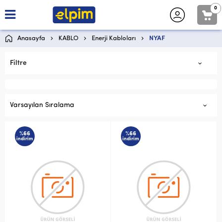
0
Anasayfa
KABLO
Enerji Kabloları
NYAF
Filtre
Varsayılan Sıralama
%66
%66
indirim
indirim