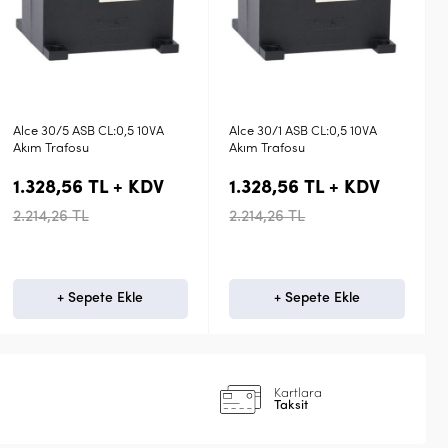
0,5 10VA
Alce 30/1 ASB CL:0,5 10VA
Entes ENS.CYS 812 8
Akım Trafosu
2,5VA Cl:0,5 Ayrılabili
Akım Trafosu M3834
+ KDV
1.328,56 TL + KDV
2.968,34 TL +
2.214,26 TL
8.283,75 TL
Ekle
+ Sepete Ekle
+ Sepete Ek
Kartlara
Taksit