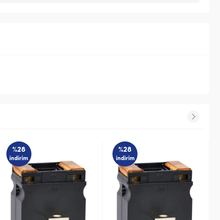
%28
%57
indirim
indirim