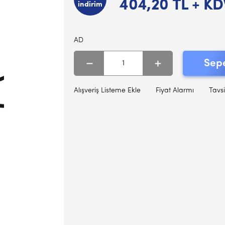
404,20
TL + KD
indirim
AD
Sepe
Alışveriş Listeme Ekle
Fiyat Alarmı
Tavsi