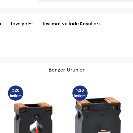
i
Tavsiye Et
Teslimat ve İade Koşulları
Benzer Ürünler
%28
%28
indirim
indirim