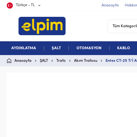
Türkçe - TL
Anasayfa
Hakkı
AYDINLATMA
ŞALT
OTOMASYON
KABLO
Anasayfa
ŞALT
Trafo
Akım Trafosu
Entes CT-25 T/İ 