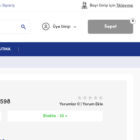
lı Sipariş
Bayi Girişi için
Tıklayınız
0
Sepet
Üye Girişi
ĞUTMA
0598
Yorumlar 0 | Yorum Ekle
Stokta : 10 +