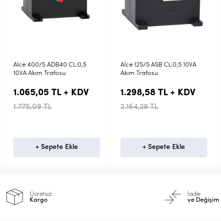
40 CL:0,5
Alce 125/5 ASB CL:0,5 10VA
Alce 30/5 ASB CL:
osu
Akım Trafosu
Akım Trafosu
L + KDV
1.298,58 TL + KDV
1.328,56 TL 
2.164,29 TL
2.214,26 TL
e Ekle
+ Sepete Ekle
+ Sepete 
Ücretsiz
İade
Kargo
ve Değişim