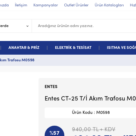
mızda
İletişim
Kampanyalar
Outlet Ürünler
Ürün Katalogları
Hız
ANAHTAR & PRİZ
ELEKTRİK & TESİSAT
ISITMA VE SO
Akım Trafosu M0598
ENTES
Entes CT-25 T/İ Akım Trafosu M
Ürün Kodu : M0598
940,00
TL + KDV
%57