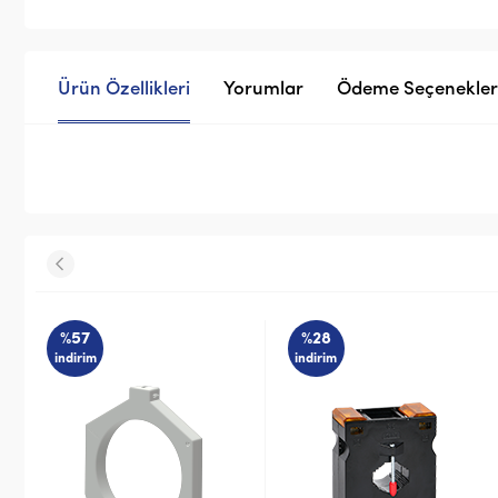
Ürün Özellikleri
Yorumlar
Ödeme Seçenekler
%28
%28
indirim
indirim