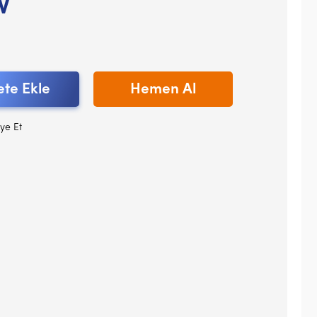
V
te Ekle
Hemen Al
ye Et