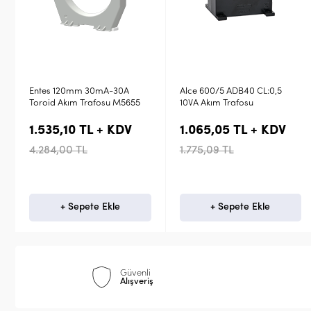
m 30mA-30A
Alce 600/5 ADB40 CL:0,5
Alce 400/5 ADB
Trafosu M5655
10VA Akım Trafosu
10VA Akım Traf
 TL + KDV
1.065,05 TL + KDV
1.065,05 T
L
1.775,09 TL
1.775,09 TL
ete Ekle
+ Sepete Ekle
+ Sepet
Güvenli
Alışveriş