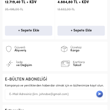
L + KDV
4.884,80 TL + KDV
7.542,20 TL + 
13.632,00 TL
21.048,00 TL
pete Ekle
+ Sepete Ekle
+ Sepet
Güvenli
Ücretsiz
Alışveriş
Kargo
İade
Kartlara
ve Değişim
Taksit
E-BÜLTEN ABONELİĞİ
Kampanya ve yeniliklerden haberdar olmak için e-bültenimize kayıt olun.