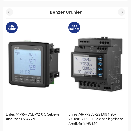
Benzer Ürünler
%57
%57
indirim
indirim
E-V2 0,5 Şebeke
Entes MPR-25S-22 DIN4 95-
Entes MPR-53S 9
778
270VAC/DC Tİ Elektronik Şebeke
Şebeke Analizörü
Analizörü M3450