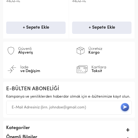
46,12 TL
46,12 TL
4
+ Sepete Ekle
+ Sepete Ekle
Güvenli
Ücretsiz
Alışveriş
Kargo
İade
Kartlara
ve Değişim
Taksit
E-BÜLTEN ABONELİĞİ
Kampanya ve yeniliklerden haberdar olmak için e-bültenimize kayıt olun.
Kategoriler
Önemli Bilgiler