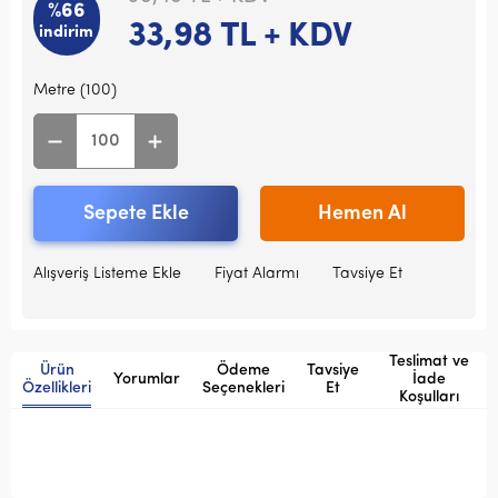
%66
33,98
TL + KDV
indirim
Metre (100)
Sepete Ekle
Hemen Al
Alışveriş Listeme Ekle
Fiyat Alarmı
Tavsiye Et
Teslimat ve
Ürün
Ödeme
Tavsiye
Yorumlar
İade
Özellikleri
Seçenekleri
Et
Koşulları