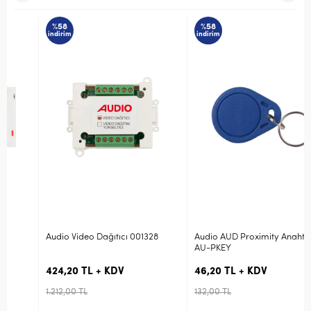
%58
%58
indirim
indirim
Audio Video Dağıtıcı 001328
Audio AUD Proximity Anahtar
AU-PKEY
424,20 TL + KDV
46,20 TL + KDV
1.212,00 TL
132,00 TL