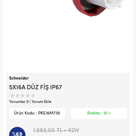
Schneider
5X16A DÜZ FİŞ IP67
Yorumlar 0 | Yorum Ekle
Ürün Kodu : PKE16M735
Stokta : 10 +
1.593,00
TL + KDV
%69