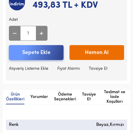
493,83
TL + KDV
indirim
Adet
Sepete Ekle
Hemen Al
Alışveriş Listeme Ekle
Fiyat Alarmı
Tavsiye Et
Teslimat ve
Ürün
Ödeme
Tavsiye
Yorumlar
İade
Özellikleri
Seçenekleri
Et
Koşulları
Renk
Beyaz,Kırmızı