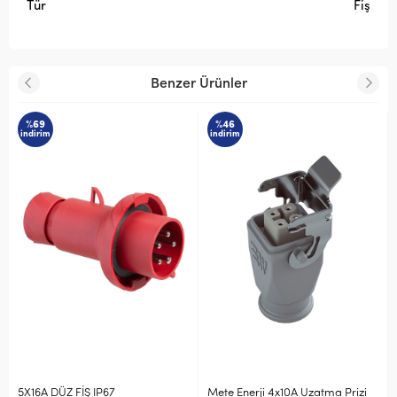
Tür
Fiş
Benzer Ürünler
%69
%46
indirim
indirim
5X16A DÜZ FİŞ IP67
Mete Enerji 4x10A Uzatma Prizi