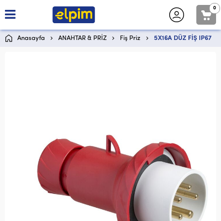
0
Anasayfa
ANAHTAR & PRİZ
Fiş Priz
5X16A DÜZ FİŞ IP67