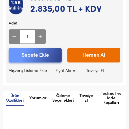
%58
2.835,00
TL + KDV
indirim
Adet
Sepete Ekle
Hemen Al
Alışveriş Listeme Ekle
Fiyat Alarmı
Tavsiye Et
Teslimat ve
Ürün
Ödeme
Tavsiye
Yorumlar
İade
Özellikleri
Seçenekleri
Et
Koşulları