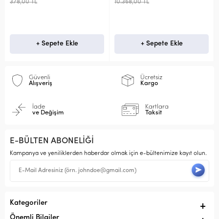
378,00 TL
10.368,00 TL
+ Sepete Ekle
+ Sepete Ekle
Güvenli
Ücretsiz
Alışveriş
Kargo
İade
Kartlara
ve Değişim
Taksit
E-BÜLTEN ABONELİĞİ
Kampanya ve yeniliklerden haberdar olmak için e-bültenimize kayıt olun.
Kategoriler
Önemli Bilgiler