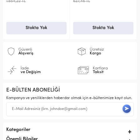
1.654,22 TL
627,46 TL
Stokta Yok
Stokta Yok
Güvenli
Ücretsiz
Alışveriş
Kargo
İade
Kartlara
ve Değişim
Taksit
E-BÜLTEN ABONELİĞİ
Kampanya ve yeniliklerden haberdar olmak için e-bültenimize kayıt olun.
Kategoriler
Önemli Bilgiler