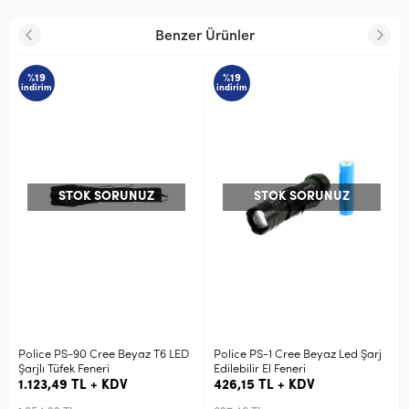
Benzer Ürünler
%19
%19
indirim
indirim
STOK SORUNUZ
STOK SORUNUZ
Police PS-90 Cree Beyaz T6 LED
Police PS-1 Cree Beyaz Led Şarj
Şarjlı Tüfek Feneri
Edilebilir El Feneri
1.123,49 TL + KDV
426,15 TL + KDV