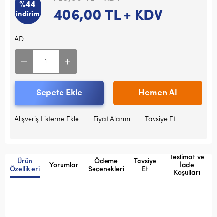
%44
406,00
TL + KDV
indirim
AD
Sepete Ekle
Hemen Al
Alışveriş Listeme Ekle
Fiyat Alarmı
Tavsiye Et
Teslimat ve
Ürün
Ödeme
Tavsiye
Yorumlar
İade
Özellikleri
Seçenekleri
Et
Koşulları