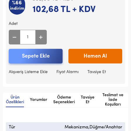
%66
102,68
TL + KDV
indirim
Adet
Sepete Ekle
Hemen Al
Alışveriş Listeme Ekle
Fiyat Alarmı
Tavsiye Et
Teslimat ve
Ürün
Ödeme
Tavsiye
Yorumlar
İade
Özellikleri
Seçenekleri
Et
Koşulları
Tür
Mekanizma,Düğme/Anahtar