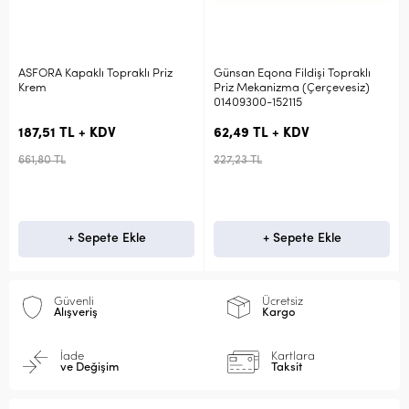
A Kapaklı Topraklı Priz
Günsan Eqona Fildişi Topraklı
Günsan V
Priz Mekanizma (Çerçevesiz)
Priz F K
01409300-152115
CAT6 (Çe
159172
51 TL + KDV
62,49 TL + KDV
111,83 
 TL
227,23 TL
406,66 T
+ Sepete Ekle
+ Sepete Ekle
Güvenli
Ücretsiz
Alışveriş
Kargo
İade
Kartlara
ve Değişim
Taksit