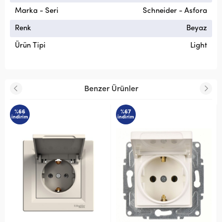
Marka - Seri
Schneider - Asfora
Renk
Beyaz
Ürün Tipi
Light
Benzer Ürünler
%67
%67
m
indirim
indirim