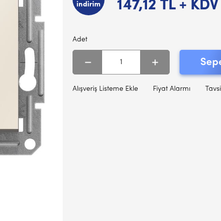
147,12
TL + KDV
indirim
Adet
Sepe
Alışveriş Listeme Ekle
Fiyat Alarmı
Tavsi