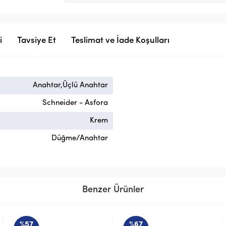
i
Tavsiye Et
Teslimat ve İade Koşulları
Anahtar,Üçlü Anahtar
Schneider - Asfora
Krem
Düğme/Anahtar
Benzer Ürünler
%67
%67