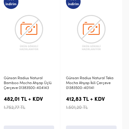
indirim
indirim
Günsan Radius Natural Teka
Günsan Radius Silver Gray
Mocha Ahşap İkili Çerçeve
Taş Gümüş Tekli Çerçeve
01383500-401141
01381500-004140
412,83 TL + KDV
347,69 TL + KDV
1.501,20 TL
1.264,32 TL