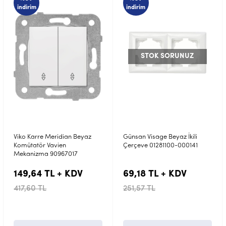
indirim
indirim
STOK SORUNUZ
Günsan Visage Beyaz İkili
Günsan Radius Natural
Çerçeve 01281100-000141
Bamboo Mocha Ahşap Üçlü
Çerçeve 01383500-404143
69,18 TL + KDV
482,01 TL + KDV
251,57 TL
1.752,77 TL