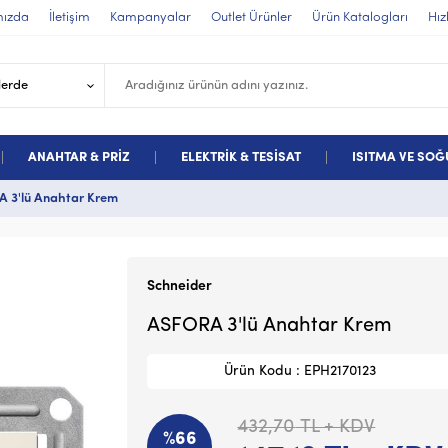
mızda
İletişim
Kampanyalar
Outlet Ürünler
Ürün Katalogları
Hız
ANAHTAR & PRİZ
ELEKTRİK & TESİSAT
ISITMA VE SO
 3'lü Anahtar Krem
Schneider
ASFORA 3'lü Anahtar Krem
Ürün Kodu : EPH2170123
432,70
TL + KDV
%66