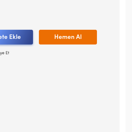
te Ekle
Hemen Al
ye Et