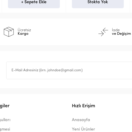
Stokta Yok
+ Sepete Ekle
Ücretsiz
İade
Kargo
ve Değişim
giler
Hızlı Erişim
ulları
Anasayfa
eşmesi
Yeni Ürünler