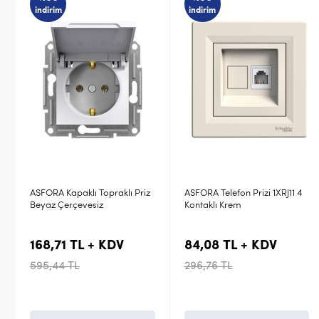
indirim
indirim
ASFORA Telefon Prizi 1XRJ11 4
Viko Karre Meridian Beyaz
Kontaklı Krem
Komütatör Vavien
Mekanizma 90967017
84,08 TL + KDV
149,64 TL + KDV
296,76 TL
417,60 TL