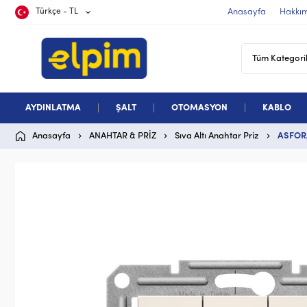
Türkçe - TL
Anasayfa
Hakkı
AYDINLATMA
ŞALT
OTOMASYON
KABLO
Anasayfa
ANAHTAR & PRİZ
Sıva Altı Anahtar Priz
ASFORA