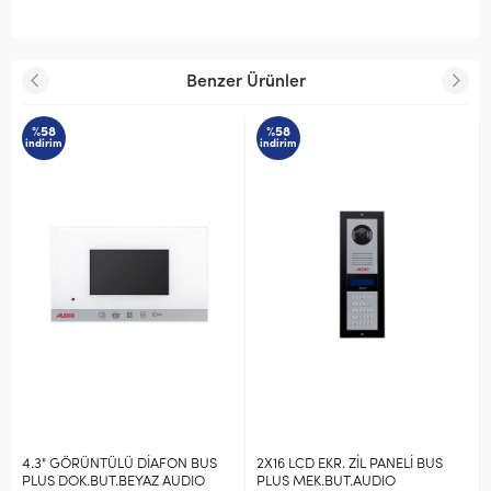
Benzer Ürünler
%58
%58
indirim
indirim
4.3" GÖRÜNTÜLÜ DİAFON BUS
2X16 LCD EKR. ZİL PANELİ BUS
PLUS DOK.BUT.BEYAZ AUDIO
PLUS MEK.BUT.AUDIO