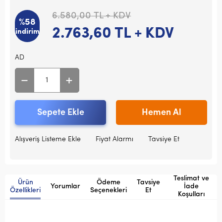
6.580,00
TL + KDV
%58
2.763,60
TL + KDV
indirim
AD
Sepete Ekle
Hemen Al
Alışveriş Listeme Ekle
Fiyat Alarmı
Tavsiye Et
Teslimat ve
Ürün
Ödeme
Tavsiye
Yorumlar
İade
Özellikleri
Seçenekleri
Et
Koşulları