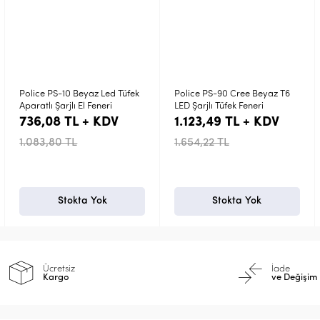
z Led Tüfek
Police PS-90 Cree Beyaz T6
Police PS-1 Cree Be
eneri
LED Şarjlı Tüfek Feneri
Şarj Edilebilir El Fene
 KDV
1.123,49 TL + KDV
426,15 TL + K
1.654,22 TL
627,46 TL
Yok
Stokta Yok
Stokta Yo
Ücretsiz
İade
Kargo
ve Değişim