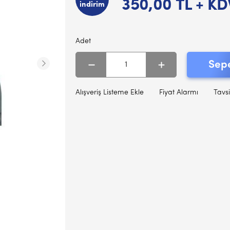
350,00
TL + KD
indirim
Adet
Sepe
Alışveriş Listeme Ekle
Fiyat Alarmı
Tavsi