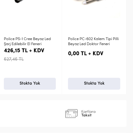
yaz Led
Police PC-602 Kalem Tipi Pilli
Police PS-46 Cree T6 
ri
Beyaz Led Doktor Feneri
LED Şarjlı El Feneri
DV
1.026,64 TL + K
0,00 TL + KDV
1.511,62 TL
k
Stokta Yok
Stokta Yok
Kartlara
Taksit