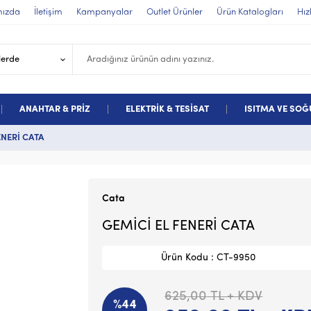
mızda
İletişim
Kampanyalar
Outlet Ürünler
Ürün Katalogları
Hız
ANAHTAR & PRİZ
ELEKTRİK & TESİSAT
ISITMA VE SO
ENERİ CATA
Cata
GEMİCİ EL FENERİ CATA
Ürün Kodu : CT-9950
625,00
TL + KDV
%44