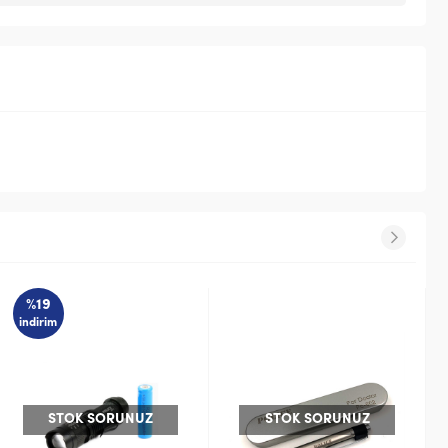
%19
indirim
NUZ
STOK SORUNUZ
STOK SORUNU