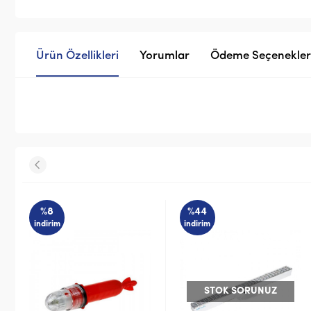
Ürün Özellikleri
Yorumlar
Ödeme Seçenekler
%44
%19
indirim
indirim
STOK SORUNUZ
STOK SOR