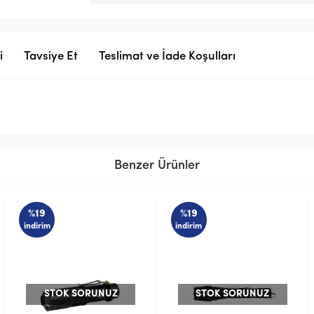
i
Tavsiye Et
Teslimat ve İade Koşulları
Benzer Ürünler
%19
%19
indirim
indirim
UNUZ
STOK SORUNUZ
STOK SORU