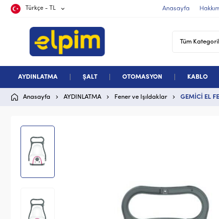
Türkçe - TL
Anasayfa
Hakkı
AYDINLATMA
ŞALT
OTOMASYON
KABLO
Anasayfa
AYDINLATMA
Fener ve Işıldaklar
GEMİCİ EL F