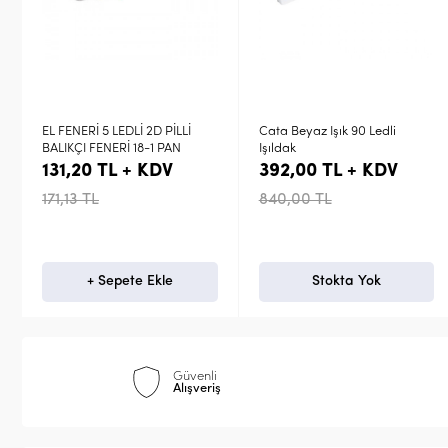
Lİ 2D PİLLİ
Cata Beyaz Işık 90 Ledli
Police PS-10 Beya
18-1 PAN
Işıldak
Aparatlı Şarjlı El F
+ KDV
392,00 TL + KDV
736,08 TL +
840,00 TL
1.083,80 TL
te Ekle
Stokta Yok
Stokta 
Güvenli
Alışveriş