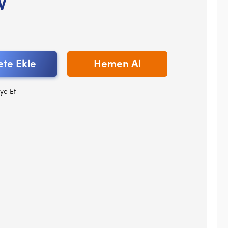
V
te Ekle
Hemen Al
ye Et