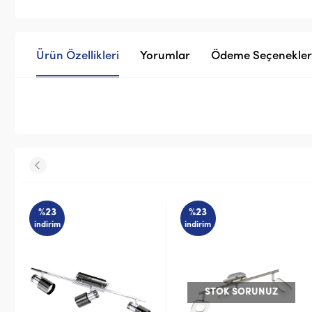
Ürün Özellikleri
Yorumlar
Ödeme Seçenekler
%23
%23
indirim
indirim
STOK SORUNUZ
STOK SORUNUZ