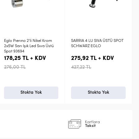
SARRIA 4 LU SIVA ÜSTÜ SPOT
ROTTELO BALKEN 2 NİKEL
SCHWARZ EGLO
KROM EGLO
275,92 TL + KDV
131,36 TL + KDV
427,22 TL
203,40 TL
Stokta Yok
Stokta Yok
Kartlara
Taksit