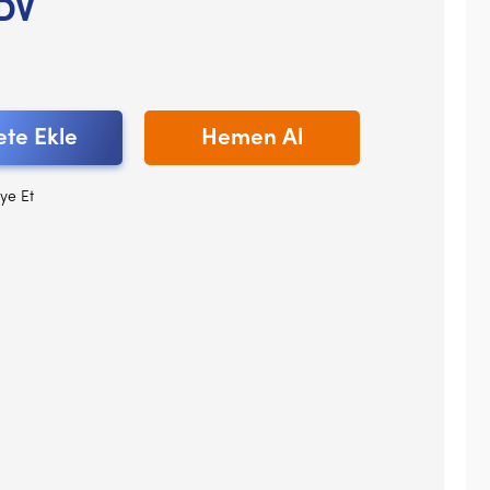
DV
te Ekle
Hemen Al
ye Et