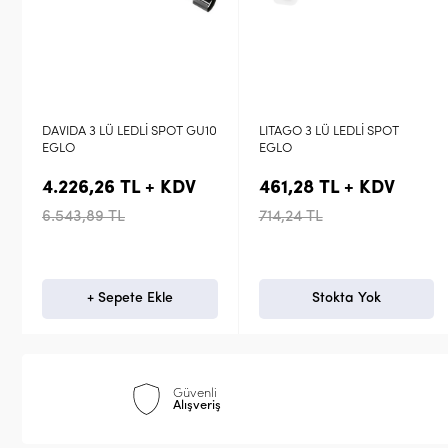
10
LITAGO 3 LÜ LEDLİ SPOT
HAREKETLİ SPOT LED APLİK
EGLO
3X3,3W 3000K SAROLO EGLO
461,28 TL + KDV
210,16 TL + KDV
714,24 TL
325,42 TL
Stokta Yok
Stokta Yok
Güvenli
Alışveriş