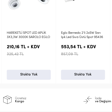
Eglo Bernedo 2'li 2x5W Sarı
Eglo Pıerıno 2'li Nikel Krom
Işık Led Sıva Üstü Spot 95436
2x5W Sarı Işık Led Sıva Üstü
Spot 93694
553,54 TL + KDV
178,25 TL + KDV
857,09 TL
276,00 TL
Stokta Yok
Stokta Yok
Ücretsiz
İade
Kargo
ve Değişim