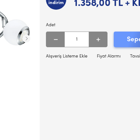
1.358,00
TL + K
indirim
Adet
Sepe
Alışveriş Listeme Ekle
Fiyat Alarmı
Tavsi