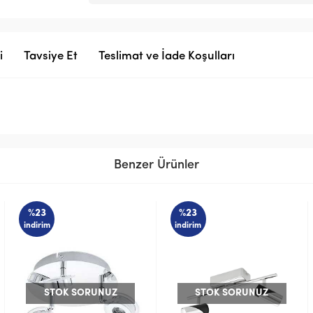
i
Tavsiye Et
Teslimat ve İade Koşulları
Benzer Ürünler
%23
%23
indirim
indirim
STOK SORUNUZ
STOK SORUNUZ