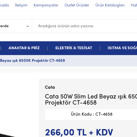
mızda
İletişim
Kampanyalar
Outlet Ürünler
Ürün Katalogları
Hız
ANAHTAR & PRİZ
ELEKTRİK & TESİSAT
ISITMA VE SO
Beyaz ışık 6500K Projektör CT-4658
Cata
Cata 50W Slim Led Beyaz ışık 6
Projektör CT-4658
Ürün Kodu : CT-4658
266,00
TL + KDV