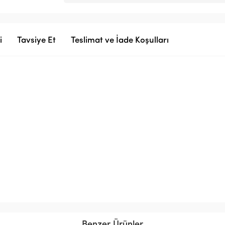
i
Tavsiye Et
Teslimat ve İade Koşulları
Benzer Ürünler