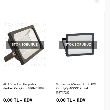
%64
indirim
STOK SORUNUZ
Schneider Mureva LED 50W
Panasonic 50W 4000K Işık
Gün Işığı 4000K Projektör
Led Projektör NYV00014BE1E
IMT47212
1.072,62 TL + KDV
0,00 TL + KDV
3.575,41 TL