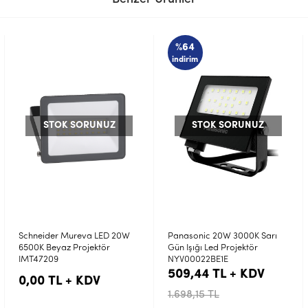
%64
indirim
STOK SORUNUZ
STOK SORUNUZ
Panasonic 20W 3000K Sarı
ACK 50W Led Projektör
Gün Işığı Led Projektör
Amber Rengi Işık AT61-05082
NYV00022BE1E
509,44 TL + KDV
0,00 TL + KDV
1.698,15 TL