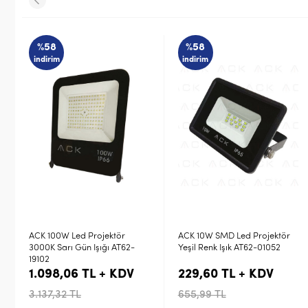
%58
indirim
STOK SORUNUZ
ACK 10W SMD Led Projektör
Schneider Mureva LED 20W
Yeşil Renk Işık AT62-01052
6500K Beyaz Projektör
IMT47209
229,60 TL + KDV
0,00 TL + KDV
655,99 TL