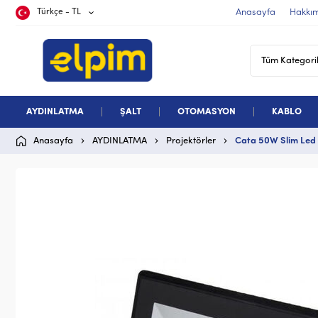
Türkçe - TL
Anasayfa
Hakkı
AYDINLATMA
ŞALT
OTOMASYON
KABLO
Anasayfa
AYDINLATMA
Projektörler
Cata 50W Slim Led 