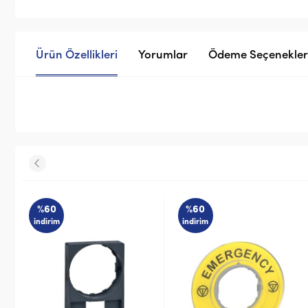
Ürün Özellikleri
Yorumlar
Ödeme Seçenekler
%60
%59
indirim
indirim