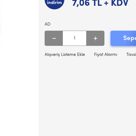
7,06
TL + KDV
indirim
AD
Sepe
Alışveriş Listeme Ekle
Fiyat Alarmı
Tavsi