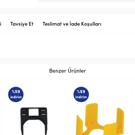
i
Tavsiye Et
Teslimat ve İade Koşulları
Benzer Ürünler
%59
%59
indirim
indirim