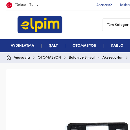
Türkçe - TL
Anasayfa
Hakkı
AYDINLATMA
ŞALT
OTOMASYON
KABLO
Anasayfa
OTOMASYON
Buton ve Sinyal
Aksesuarlar