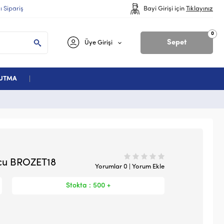
lı Sipariş
Bayi Girişi için
Tıklayınız
0
Sepet
Üye Girişi
ĞUTMA
ucu BROZET18
Yorumlar 0 | Yorum Ekle
Stokta : 500 +