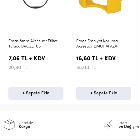
Emas Emniyet Koruma
Emas (Emergency Stop)
Aksesuar BMUHAFAZA
Baskılı Etiket Aksesuar BET60P
16,60 TL + KDV
63,50 TL + KDV
48,00 TL
183,60 TL
+ Sepete Ekle
+ Sepete Ekle
Ücretsiz
İade
Kargo
ve Değişim