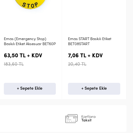
Emas START Baskılı Etiket
Emas Yaylı Düz Silikon Buton
BET08START
Kılıfı Etanj Başlık BEB
7,06 TL + KDV
33,20 TL + KDV
20,40 TL
96,00 TL
+ Sepete Ekle
+ Sepete Ekle
Kartlara
Taksit