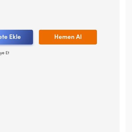
te Ekle
Hemen Al
ye Et