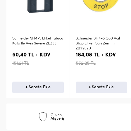
u
Schneider Stil4-5 Q60 Acil
Emas 8mm Aksesuar Etiket
Stop Etiketi Sarı Zeminli
Tutucu BROZET08
ZBY9320
184,08 TL + KDV
7,06 TL + KDV
552,25 TL
20,40 TL
+ Sepete Ekle
+ Sepete Ekle
Güvenli
Alışveriş