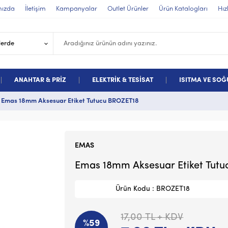
mızda
İletişim
Kampanyalar
Outlet Ürünler
Ürün Katalogları
Hız
ANAHTAR & PRİZ
ELEKTRİK & TESİSAT
ISITMA VE SO
Emas 18mm Aksesuar Etiket Tutucu BROZET18
EMAS
Emas 18mm Aksesuar Etiket Tut
Ürün Kodu : BROZET18
17,00
TL + KDV
%59