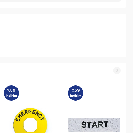
%59
%59
indirim
indirim