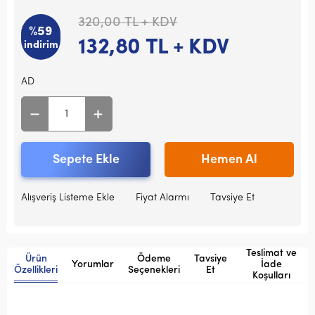
320,00
TL + KDV
%59
132,80
TL + KDV
indirim
AD
Sepete Ekle
Hemen Al
Alışveriş Listeme Ekle
Fiyat Alarmı
Tavsiye Et
Teslimat ve
Ürün
Ödeme
Tavsiye
Yorumlar
İade
Özellikleri
Seçenekleri
Et
Koşulları