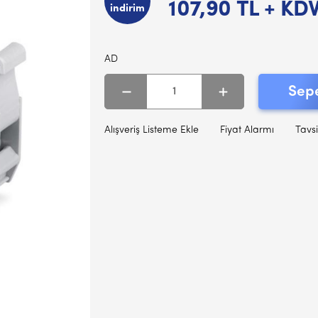
107,90
TL + KD
indirim
AD
Sepe
Alışveriş Listeme Ekle
Fiyat Alarmı
Tavsi