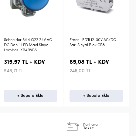
Emas LED'li 12-30V AC/DC
Emas Sarı LED 12-30V AC/DC
Sarı Sinyal Blok CB8
Sinyal Lambası B080XS
85,08 TL + KDV
126,99 TL + KDV
246,00 TL
367,20 TL
+ Sepete Ekle
+ Sepete Ekle
Kartlara
Taksit