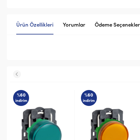
Ürün Özellikleri
Yorumlar
Ödeme Seçenekler
%60
%60
indirim
indirim