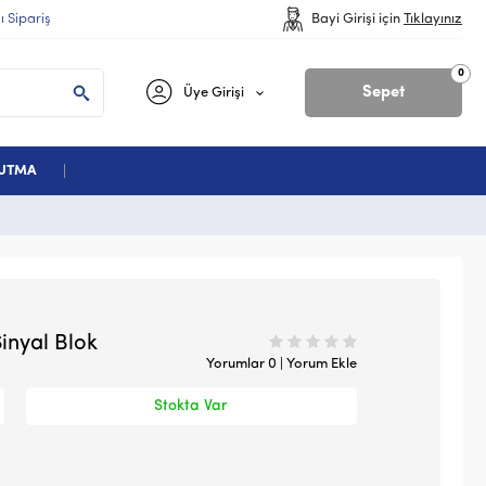
lı Sipariş
Bayi Girişi için
Tıklayınız
0
Sepet
Üye Girişi
ĞUTMA
inyal Blok
Yorumlar 0 | Yorum Ekle
Stokta Var