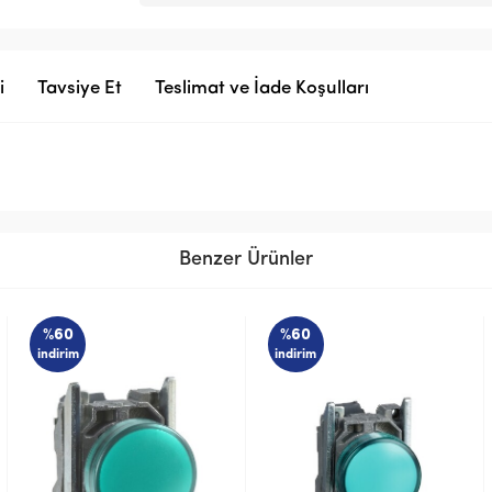
i
Tavsiye Et
Teslimat ve İade Koşulları
Benzer Ürünler
%60
%60
indirim
indirim