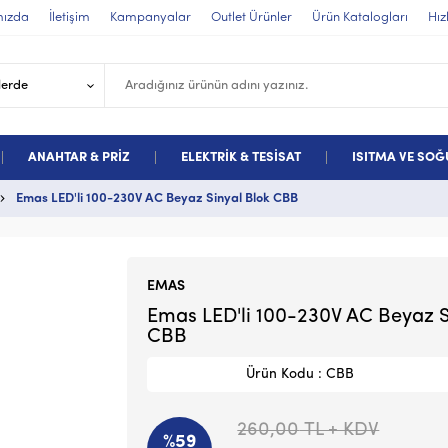
mızda
İletişim
Kampanyalar
Outlet Ürünler
Ürün Katalogları
Hız
ANAHTAR & PRİZ
ELEKTRİK & TESİSAT
ISITMA VE SO
Emas LED'li 100-230V AC Beyaz Sinyal Blok CBB
EMAS
Emas LED'li 100-230V AC Beyaz S
CBB
Ürün Kodu : CBB
260,00
TL + KDV
%59