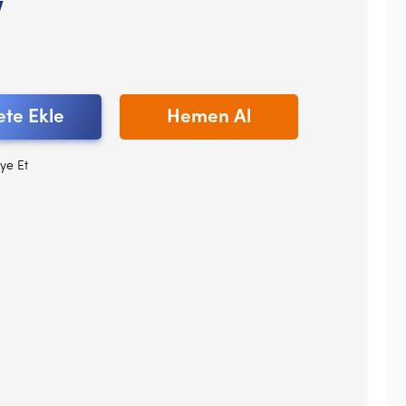
V
te Ekle
Hemen Al
ye Et