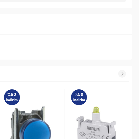
%59
%59
indirim
indirim