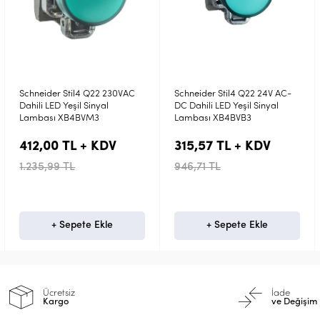
Schneider Stil4 Q22 24V AC-
Schneider Stil4 Q22 24V AC-
DC Dahili LED Yeşil Sinyal
DC Dahili LED Mavi Sinyal
Lambası XB4BVB3
Lambası XB4BVB6
315,57 TL + KDV
315,57 TL + KDV
946,71 TL
946,71 TL
+ Sepete Ekle
+ Sepete Ekle
Ücretsiz
İade
Kargo
ve Değişim