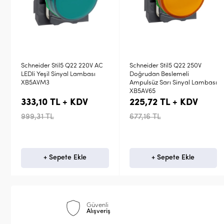
Schneider Stil5 Q22 250V
Schneider Stil4 Q22 230VAC
Doğrudan Beslemeli
Dahili LED Yeşil Sinyal
Ampulsüz Sarı Sinyal Lambası
Lambası XB4BVM3
XB5AV65
225,72 TL + KDV
412,00 TL + KDV
677,16 TL
1.235,99 TL
+ Sepete Ekle
+ Sepete Ekle
Güvenli
Alışveriş