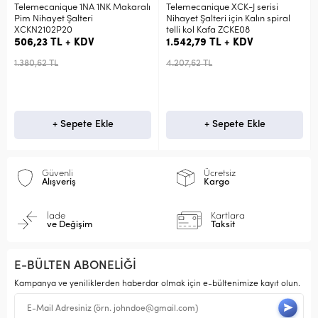
Telemecanique 1NA 1NK Makaralı
Telemecanique XCK-J serisi
Pim Nihayet Şalteri
Nihayet Şalteri için Kalın spiral
XCKN2102P20
telli kol Kafa ZCKE08
506,23 TL + KDV
1.542,79 TL + KDV
1.380,62 TL
4.207,62 TL
+ Sepete Ekle
+ Sepete Ekle
Güvenli
Ücretsiz
Alışveriş
Kargo
İade
Kartlara
ve Değişim
Taksit
E-BÜLTEN ABONELİĞİ
Kampanya ve yeniliklerden haberdar olmak için e-bültenimize kayıt olun.