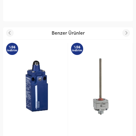
Benzer Ürünler
%56
%56
indirim
indirim