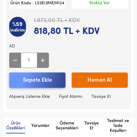
Ürün Kodu : L52K13MEM124
Stokta Var
1.973,00
TL + KDV
%59
818,80
TL + KDV
indirim
AD
Sepete Ekle
Hemen Al
Alışveriş Listeme Ekle
Fiyat Alarmı
Tavsiye Et
Teslimat ve
Ürün
Ödeme
Tavsiye
Yorumlar
İade
Özellikleri
Seçenekleri
Et
Koşulları