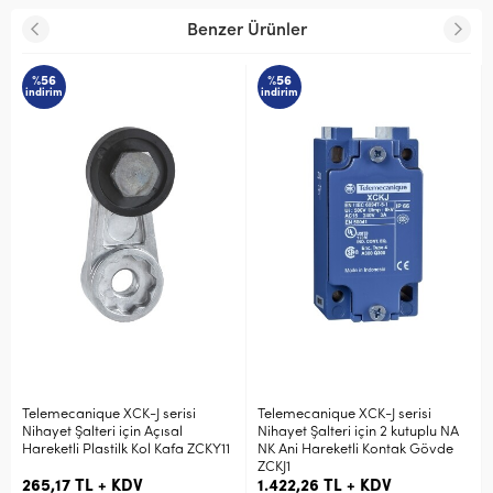
Benzer Ürünler
%56
%56
indirim
indirim
Telemecanique XCK-J serisi
Telemecanique XCK-J serisi
Nihayet Şalteri için Açısal
Nihayet Şalteri için 2 kutuplu NA
Hareketli Plastilk Kol Kafa ZCKY11
NK Ani Hareketli Kontak Gövde
ZCKJ1
265,17 TL + KDV
1.422,26 TL + KDV