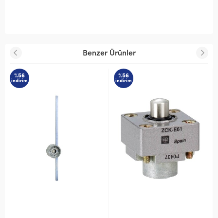
Benzer Ürünler
%56
%59
indirim
indirim