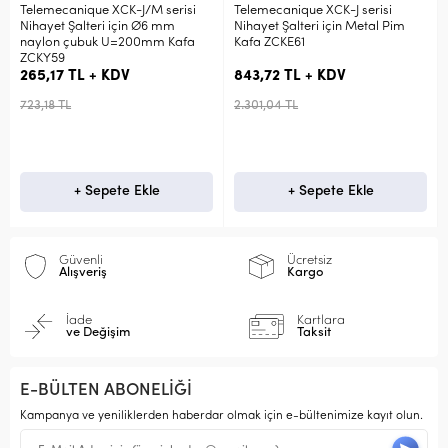
ue XCK-J/M serisi
Telemecanique XCK-J serisi
Emas Plastik 
teri için Ø6 mm
Nihayet Şalteri için Metal Pim
Metal Menteşe 
buk U=200mm Kafa
Kafa ZCKE61
Yavaş Hareketl
Şalter L5K23B
 + KDV
843,72 TL + KDV
487,63 TL + 
2.301,04 TL
1.410,00 TL
Sepete Ekle
+ Sepete Ekle
+ Sep
Güvenli
Ücretsiz
Alışveriş
Kargo
İade
Kartlara
ve Değişim
Taksit
E-BÜLTEN ABONELİĞİ
Kampanya ve yeniliklerden haberdar olmak için e-bültenimize kayıt olun.