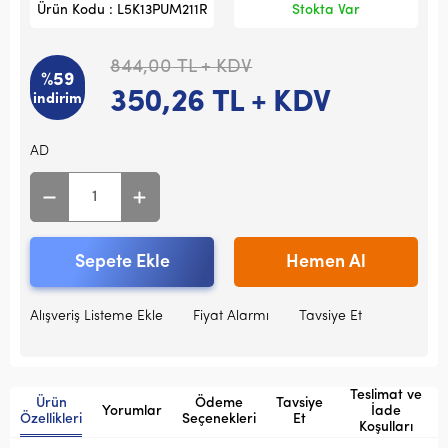
Ürün Kodu : L5K13PUM211R
Stokta Var
844,00
TL + KDV
%59
350,26
TL + KDV
indirim
AD
Sepete Ekle
Hemen Al
Alışveriş Listeme Ekle
Fiyat Alarmı
Tavsiye Et
Teslimat ve
Ürün
Ödeme
Tavsiye
Yorumlar
İade
Özellikleri
Seçenekleri
Et
Koşulları