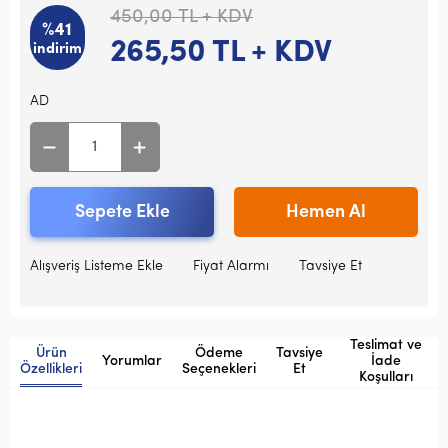
450,00
TL + KDV
%41
265,50
TL + KDV
indirim
AD
Sepete Ekle
Hemen Al
Alışveriş Listeme Ekle
Fiyat Alarmı
Tavsiye Et
Teslimat ve
Ürün
Ödeme
Tavsiye
Yorumlar
İade
Özellikleri
Seçenekleri
Et
Koşulları