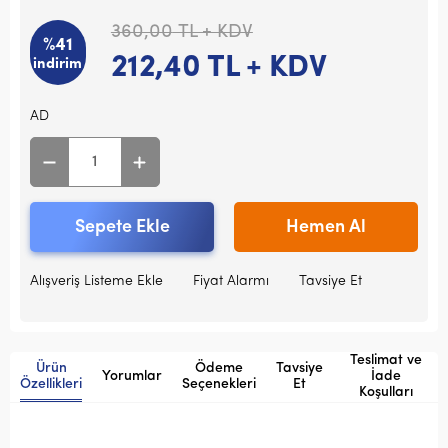
360,00
TL + KDV
%41
212,40
TL + KDV
indirim
AD
Sepete Ekle
Hemen Al
Alışveriş Listeme Ekle
Fiyat Alarmı
Tavsiye Et
Teslimat ve
Ürün
Ödeme
Tavsiye
Yorumlar
İade
Özellikleri
Seçenekleri
Et
Koşulları