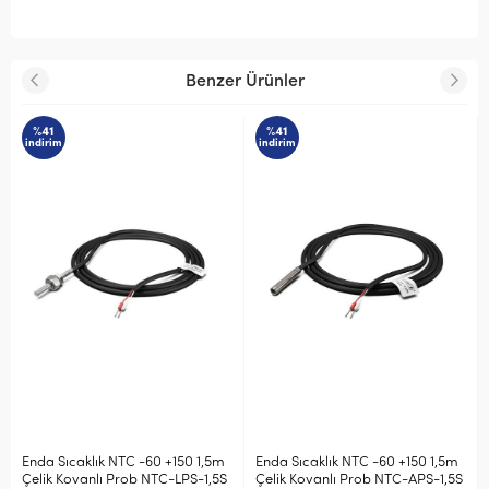
Benzer Ürünler
%41
%41
indirim
indirim
C -60 +150 1,5m
Enda Sıcaklık NTC -60 +150 1,5m
Enda 6mm çap 30
ob NTC-LPS-1,5S
Çelik Kovanlı Prob NTC-APS-1,5S
Kablolu Bayonet Te