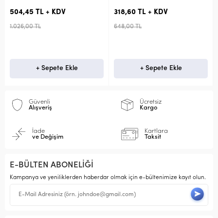
ETB30F06-1Ç
KDV
318,60 TL + KDV
159,30 TL + KDV
648,00 TL
324,00 TL
te Ekle
+ Sepete Ekle
+ Sepete 
Güvenli
Ücretsiz
Alışveriş
Kargo
İade
Kartlara
ve Değişim
Taksit
E-BÜLTEN ABONELİĞİ
Kampanya ve yeniliklerden haberdar olmak için e-bültenimize kayıt olun.