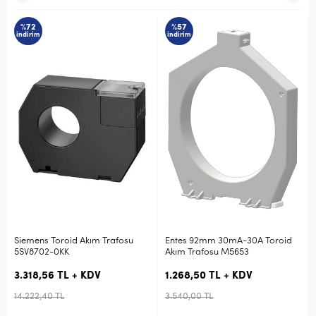
%72
%57
indirim
indirim
Siemens Toroid Akım Trafosu
Entes 92mm 30mA-30A Toroid
5SV8702-0KK
Akım Trafosu M5653
3.318,56 TL + KDV
1.268,50 TL + KDV
14.222,40 TL
3.540,00 TL