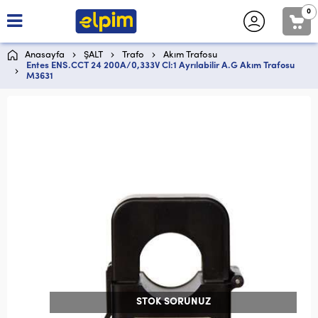
0
Anasayfa
ŞALT
Trafo
Akım Trafosu
Entes ENS.CCT 24 200A/0,333V Cl:1 Ayrılabilir A.G Akım Trafosu
M3631
STOK SORUNUZ