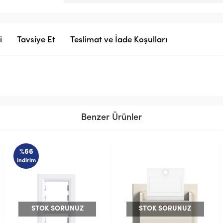
i
Tavsiye Et
Teslimat ve İade Koşulları
Benzer Ürünler
%57
indirim
UZ
STOK SORUNUZ
STOK SORUNUZ