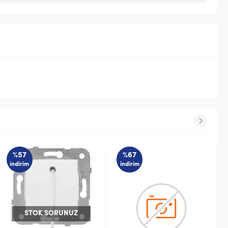
%67
%67
indirim
indirim