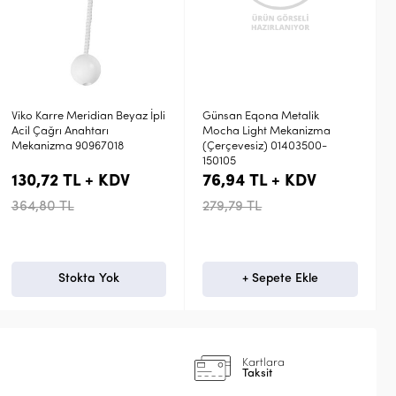
z İpli
Günsan Eqona Metalik
Günsan Eqona Metalik Bej
Mocha Light Mekanizma
Topraklı Priz Mekanizma
(Çerçevesiz) 01403500-
(Çerçevesiz) 01402500-152
150105
76,94 TL + KDV
87,24 TL + KDV
279,79 TL
317,23 TL
+ Sepete Ekle
+ Sepete Ekle
Kartlara
Taksit