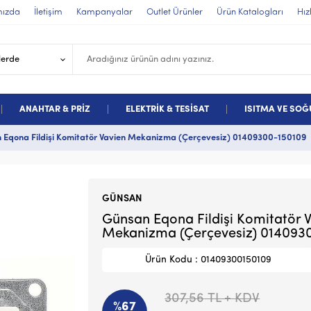
mızda
İletişim
Kampanyalar
Outlet Ürünler
Ürün Katalogları
Hız
ANAHTAR & PRİZ
ELEKTRİK & TESİSAT
ISITMA VE SO
 Eqona Fildişi Komitatör Vavien Mekanizma (Çerçevesiz) 01409300-150109
GÜNSAN
Günsan Eqona Fildişi Komitatör 
Mekanizma (Çerçevesiz) 014093
Ürün Kodu : 01409300150109
307,56
TL + KDV
%67