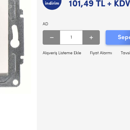
101,49
TL + KD
indirim
AD
Sepe
Alışveriş Listeme Ekle
Fiyat Alarmı
Tavsi