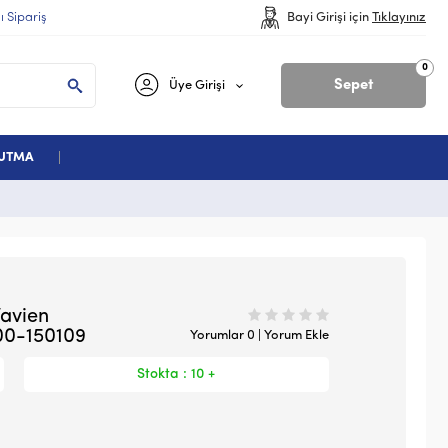
lı Sipariş
Bayi Girişi için
Tıklayınız
0
Sepet
Üye Girişi
ĞUTMA
Vavien
00-150109
Yorumlar 0 | Yorum Ekle
Stokta : 10 +