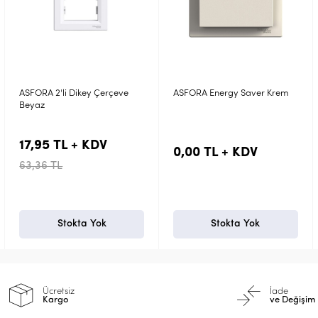
rçeve
ASFORA Energy Saver Krem
Viko Karre Meridian Beya
Acil Çağrı Anahtarı
Mekanizma 90967018
130,72 TL + KDV
0,00 TL + KDV
364,80 TL
Stokta Yok
Stokta Yok
Ücretsiz
İade
Kargo
ve Değişim