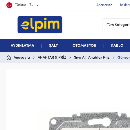
Türkçe - TL
Anasayfa
Hakkı
AYDINLATMA
ŞALT
OTOMASYON
KABLO
Anasayfa
ANAHTAR & PRİZ
Sıva Altı Anahtar Priz
Günsan