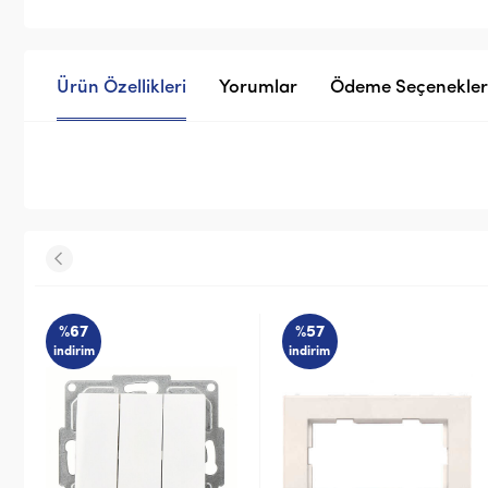
Ürün Özellikleri
Yorumlar
Ödeme Seçenekler
%57
%66
indirim
indirim
STOK SORUN