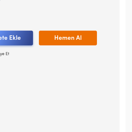
V
te Ekle
Hemen Al
ye Et