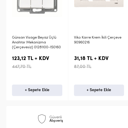
az Üçlü
Viko Karre Krem İkili Çerçeve
ASFORA 2'li Dikey Çe
ma
90960216
Beyaz
100-150160
KDV
31,18 TL + KDV
17,95 TL + KDV
87,00 TL
63,36 TL
kle
+ Sepete Ekle
Stokta Yok
Güvenli
Alışveriş