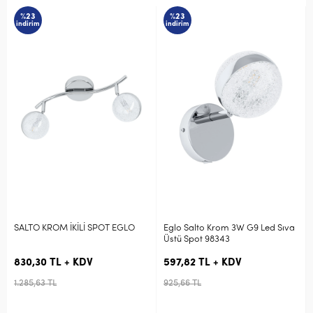
%23
%23
indirim
indirim
SALTO KROM İKİLİ SPOT EGLO
Eglo Salto Krom 3W G9 Led Sıva
Üstü Spot 98343
830,30 TL + KDV
597,82 TL + KDV
1.285,63 TL
925,66 TL