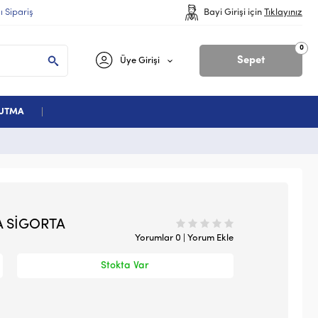
lı Sipariş
Bayi Girişi için
Tıklayınız
0
Sepet
Üye Girişi
ĞUTMA
A SİGORTA
Yorumlar 0 | Yorum Ekle
Stokta Var