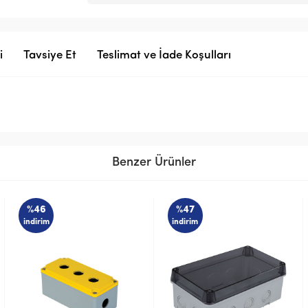
i
Tavsiye Et
Teslimat ve İade Koşulları
Benzer Ürünler
%47
%53
indirim
indirim
STOK SORUNUZ